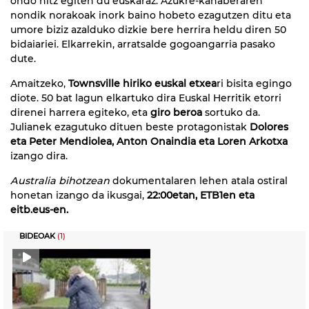
ondo hitz egiten du euskaraz. Azukre-kanaberaren
nondik norakoak inork baino hobeto ezagutzen ditu eta
umore biziz azalduko dizkie bere herrira heldu diren 50
bidaiariei. Elkarrekin, arratsalde gogoangarria pasako
dute.
Amaitzeko,
Townsville hiriko euskal etxea
ri bisita egingo
diote. 50 bat lagun elkartuko dira Euskal Herritik etorri
direnei harrera egiteko, eta
giro beroa
sortuko da.
Julianek ezagutuko dituen beste protagonistak
Dolores
eta Peter Mendiolea, Anton Onaindia eta Loren Arkotxa
izango dira.
Australia bihotzean
dokumentalaren lehen atala ostiral
honetan izango da ikusgai,
22:00etan, ETB1en eta
eitb.eus-en.
BIDEOAK
(1)