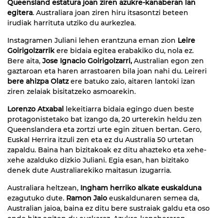
Queensland estatura joan ziren azukre-kanaberan lan
egitera
. Australiara joan ziren hiru itsasontzi beteen
irudiak harrituta utziko du aurkezlea.
Instagramen Juliani lehen erantzuna eman zion
Leire
Goirigolzarrik
ere bidaia egitea erabakiko du, nola ez.
Bere aita,
Jose Ignacio Goirigolzarri,
Australian egon zen
gaztaroan eta haren arrastoaren bila joan nahi du. Leireri
bere ahizpa Olatz
ere batuko zaio, aitaren lantoki izan
ziren zelaiak bisitatzeko asmoarekin.
Lorenzo Atxabal
lekeitiarra bidaia egingo duen beste
protagonistetako bat izango da, 20 urterekin heldu zen
Queenslandera eta zortzi urte egin zituen bertan. Gero,
Euskal Herrira itzuli zen eta ez du Australia 50 urtetan
zapaldu. Baina han bizitakoak ez ditu ahazteko eta xehe-
xehe azalduko dizkio Juliani. Egia esan, han bizitako
denek dute Australiarekiko maitasun izugarria.
Australiara heltzean,
Ingham herriko alkate euskalduna
ezagutuko dute.
Ramon Jaio
euskaldunaren semea da,
Australian jaioa, baina ez ditu bere sustraiak galdu eta oso