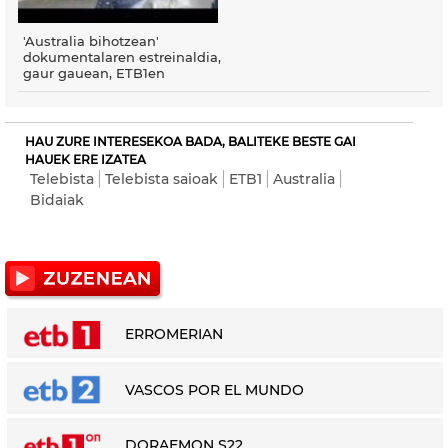
'Australia bihotzean'
dokumentalaren estreinaldia,
gaur gauean, ETB1en
HAU ZURE INTERESEKOA BADA, BALITEKE BESTE GAI
HAUEK ERE IZATEA
Telebista
Telebista saioak
ETB1
Australia
Bidaiak
ERROMERIAN
VASCOS POR EL MUNDO
DORAEMON S22