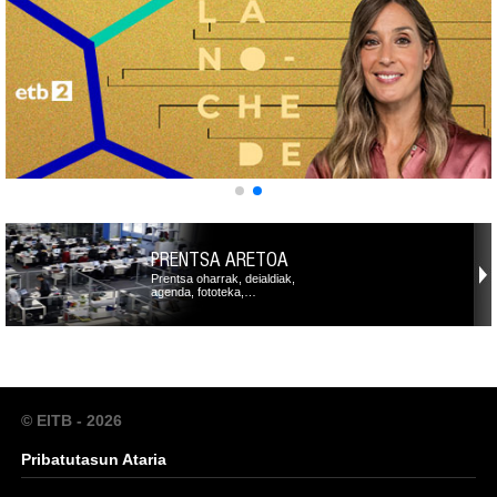
PRENTSA ARETOA
Prentsa oharrak, deialdiak,
agenda, fototeka,…
© EITB - 2026
Pribatutasun Ataria