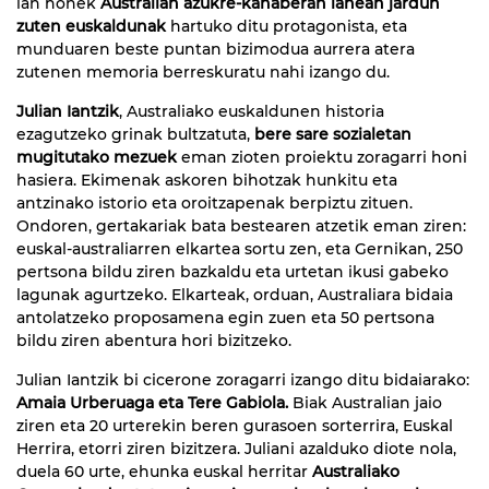
lan honek
Australian azukre-kanaberan lanean jardun
zuten euskaldunak
hartuko ditu protagonista, eta
munduaren beste puntan bizimodua aurrera atera
zutenen memoria berreskuratu nahi izango du.
Julian Iantzik
, Australiako euskaldunen historia
ezagutzeko grinak bultzatuta,
bere sare sozialetan
mugitutako mezuek
eman zioten proiektu zoragarri honi
hasiera. Ekimenak askoren bihotzak hunkitu eta
antzinako istorio eta oroitzapenak berpiztu zituen.
Ondoren, gertakariak bata bestearen atzetik eman ziren:
euskal-australiarren elkartea sortu zen, eta Gernikan, 250
pertsona bildu ziren bazkaldu eta urtetan ikusi gabeko
lagunak agurtzeko. Elkarteak, orduan, Australiara bidaia
antolatzeko proposamena egin zuen eta 50 pertsona
bildu ziren abentura hori bizitzeko.
Julian Iantzik bi cicerone zoragarri izango ditu bidaiarako:
Amaia Urberuaga eta Tere Gabiola.
Biak Australian jaio
ziren eta 20 urterekin beren gurasoen sorterrira, Euskal
Herrira, etorri ziren bizitzera. Juliani azalduko diote nola,
duela 60 urte, ehunka euskal herritar
Australiako