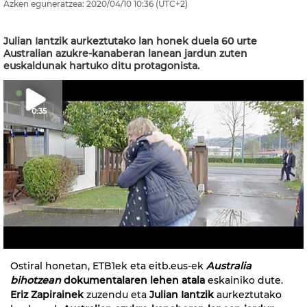
Azken eguneratzea:
2020/04/10
10:36
(UTC+2)
Julian Iantzik aurkeztutako lan honek duela 60 urte
Australian azukre-kanaberan lanean jardun zuten
euskaldunak hartuko ditu protagonista.
0:35
Ostiral honetan, ETB1ek eta eitb.eus-ek
Australia
bihotzean
dokumentalaren lehen atala
eskainiko dute.
Eriz Zapirainek
zuzendu eta
Julian Iantzik
aurkeztutako