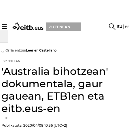
☰
EU
E
ZUZENEAN
Orria entzun
Leer en Castellano
22:00ETAN
'Australia bihotzean'
dokumentala, gaur
gauean, ETB1en eta
eitb.eus-en
EITB
Publikatuta:
2020/04/08
10:36
(UTC+2)