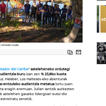
 lortutako irudia.
stador del Caribe
"
asteleheneko ordutegi
udientzia-buru
izan zen
% 23,8ko kuota
z. Halaber, Los Haiteses-eko abenturak
us-entzuleko audientzia metatua
lortu zuen
ta eragin eremuan. Julian Iantzik aurkezten
k astelehen gaueko lidergoari eutsi dio
 estreinatu zenetik.