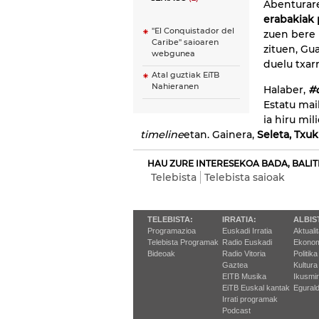
Abenturar
erabakiak 
"El Conquistador del
zuen bere 
Caribe" saioaren
zituen, Gu
webgunea
duelu txar
Atal guztiak EiTB
Nahieranen
Halaber,
#
Estatu mai
ia hiru mil
timeline
etan. Gainera,
Seleta, Txuk
HAU ZURE INTERESEKOA BADA, BALIT
Telebista
Telebista saioak
TELEBISTA:
IRRATIA:
ALBIS
Programazioa
Euskadi Irratia
Aktuali
Telebista Programak
Radio Euskadi
Ekonom
Bideoak
Radio Vitoria
Politika
Gaztea
Kultura
EITB Musika
Ikusmi
EiTB Euskal kantak
Egurald
Irrati programak
Podcast