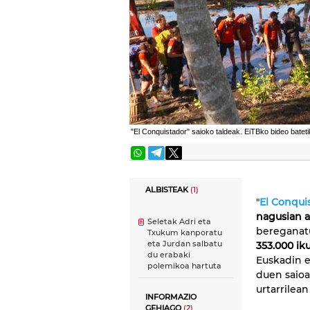
"El Conquistador" saioko taldeak. EiTBko bideo batetik
ALBISTEAK
(1)
"
El Conqui
nagusian a
Seletak Adri eta
bereganatu
Txukum kanporatu
eta Jurdan salbatu
353.000 ik
du erabaki
Euskadin e
polemikoa hartuta
duen saioa
urtarrilean
INFORMAZIO
GEHIAGO
(2)