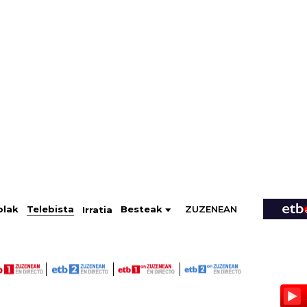
ZUZENEAN
Telebista
Besteak
olak
Irratia