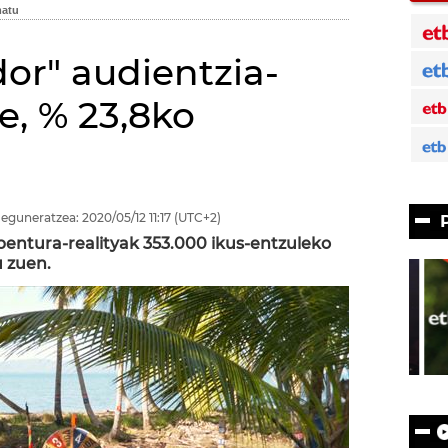
or" audientzia-
re, % 23,8ko
 eguneratzea:
2020/05/12
11:17
(UTC+2)
bentura-realityak 353.000 ikus-entzuleko
 zuen.