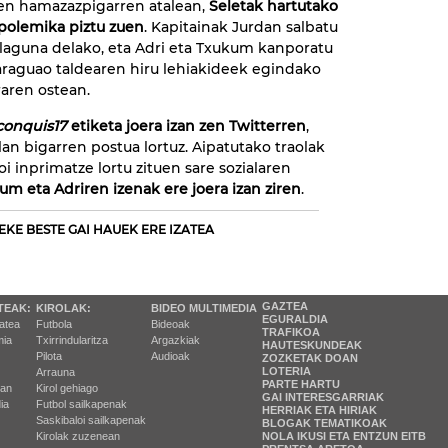
en hamazazpigarren atalean,
Seletak hartutako
polemika piztu zuen
. Kapitainak Jurdan salbatu
laguna delako, eta Adri eta Txukum kanporatu
araguao taldearen hiru lehiakideek egindako
raren ostean.
conquis17
etiketa joera izan zen Twitterren
,
lan bigarren postua lortuz. Aipatutako traolak
ioi inprimatze lortu zituen sare sozialaren
um eta Adriren izenak ere joera izan ziren
.
EKE BESTE GAI HAUEK ERE IZATEA
GAZTEA
TEAK:
KIROLAK:
BIDEO MULTIMEDIA
EGURALDIA
tatea
Futbola
Bideoak
TRAFIKOA
ia
Txirrindularitza
Argazkiak
HAUTESKUNDEAK
Pilota
Audioak
ZOZKETAK DOAN
LOTERIA
Arrauna
PARTE HARTU
ran
Kirol gehiago
GAI INTERESGARRIAK
ia
Futbol sailkapenak
HERRIAK ETA HIRIAK
Saskibaloi sailkapenak
BLOGAK TEMATIKOAK
Kirolak zuzenean
NOLA IKUSI ETA ENTZUN EITB