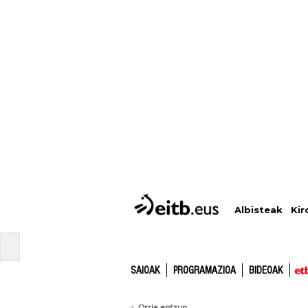
Albisteak
Kir
SAIOAK
PROGRAMAZIOA
BIDEOAK
Orria entzun