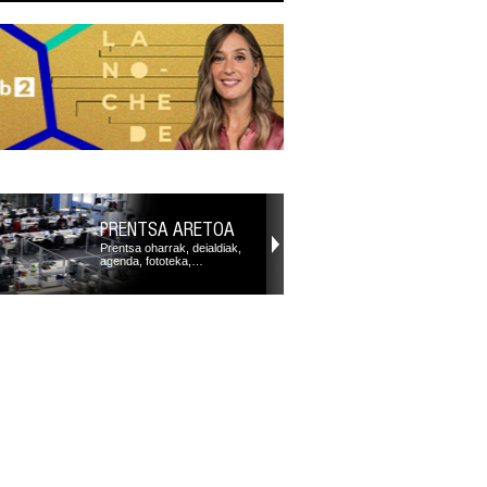
PRENTSA ARETOA
Prentsa oharrak, deialdiak,
agenda, fototeka,…