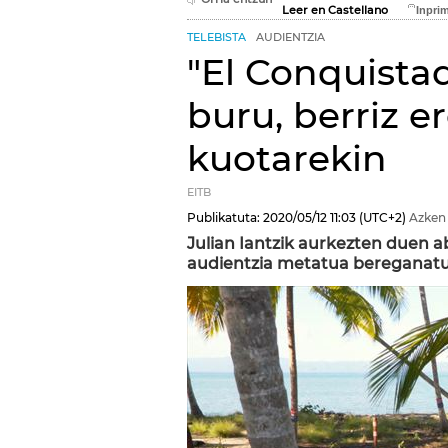
Leer en Castellano
TELEBISTA
AUDIENTZIA
"El Conquistad
buru, berriz e
kuotarekin
EITB
Publikatuta:
2020/05/12
11:03
(UTC+2)
Azken
Julian Iantzik aurkezten duen a
audientzia metatua bereganatu