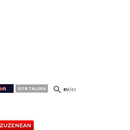
EITB TALDEA
EU
ES