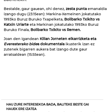
Bestalde, gaur gauean, ohi denez,
zesta punta
emanaldia
izango dugu (23:15ean): Markina-Xemeinen jokatutako
1993ko Buruz Buruko Txapelketa,
Bolibarko Txikito vs
Katxin Uriarte
eta Markinan jokatutako 1993ko Buruz
Buruko Finala,
Bolibarko Txikito vs Remen.
Joan den igandean
Kilian Jorneten elkarrizketa eta
Everesterako bide
a dokumentala
ikusterik izan ez
zutenek bigarren aukera bat izango dute gaur
arratsaldean (15:55ean).
HAU ZURE INTERESEKOA BADA, BALITEKE BESTE GAI
HAUEK ERE IZATEA