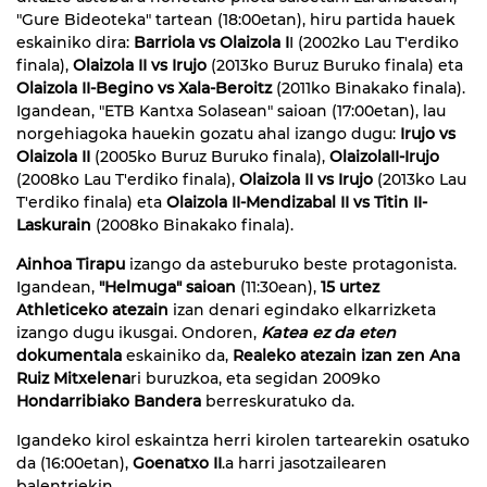
"Gure Bideoteka" tartean (18:00etan), hiru partida hauek
eskainiko dira:
Barriola vs Olaizola I
I (2002ko Lau T'erdiko
finala),
Olaizola II vs Irujo
(2013ko Buruz Buruko finala) eta
Olaizola II-Begino vs Xala-Beroitz
(2011ko Binakako finala).
Igandean, "ETB Kantxa Solasean" saioan (17:00etan), lau
norgehiagoka hauekin gozatu ahal izango dugu:
Irujo vs
Olaizola II
(2005ko Buruz Buruko finala),
OlaizolaII-Irujo
(2008ko Lau T'erdiko finala),
Olaizola II vs Irujo
(2013ko Lau
T'erdiko finala) eta
Olaizola II-Mendizabal II vs Titin II-
Laskurain
(2008ko Binakako finala).
Ainhoa Tirapu
izango da asteburuko beste protagonista.
Igandean,
"Helmuga" saioan
(11:30ean),
15 urtez
Athleticeko atezain
izan denari egindako elkarrizketa
izango dugu ikusgai. Ondoren,
Katea ez da eten
dokumentala
eskainiko da,
Realeko atezain izan zen Ana
Ruiz Mitxelena
ri buruzkoa, eta segidan 2009ko
Hondarribiako Bandera
berreskuratuko da.
Igandeko kirol eskaintza herri kirolen tartearekin osatuko
da (16:00etan),
Goenatxo II
.a harri jasotzailearen
balentriekin.