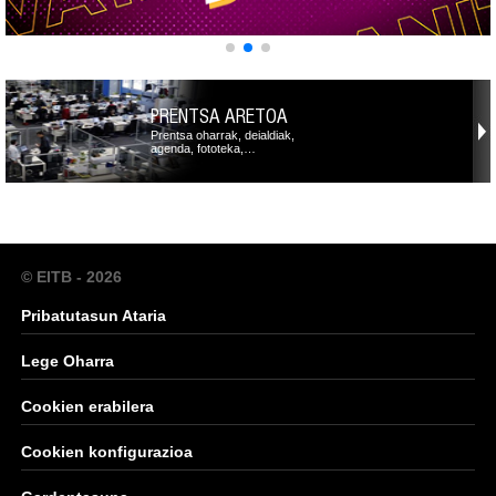
PRENTSA ARETOA
Prentsa oharrak, deialdiak,
agenda, fototeka,…
© EITB - 2026
Pribatutasun Ataria
Lege Oharra
Cookien erabilera
Cookien konfigurazioa