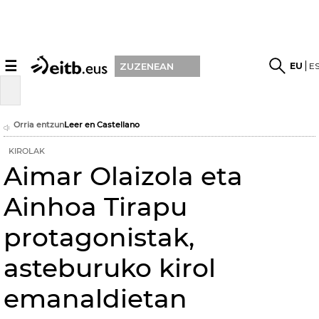
☰
EU
E
ZUZENEAN
Orria entzun
Leer en Castellano
KIROLAK
Aimar Olaizola eta
Ainhoa Tirapu
protagonistak,
asteburuko kirol
emanaldietan