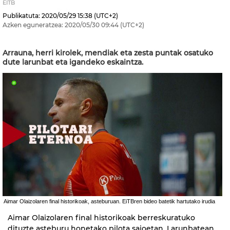
EITB
Publikatuta:
2020/05/29
15:38
(UTC+2)
Azken eguneratzea:
2020/05/30
09:44
(UTC+2)
Arrauna, herri kirolek, mendiak eta zesta puntak osatuko
dute larunbat eta igandeko eskaintza.
Aimar Olaizolaren final historikoak, asteburuan. EiTBren bideo batetik hartutako irudia
Aimar Olaizolaren final historikoak berreskuratuko
dituzte asteburu honetako pilota saioetan. Larunbatean,