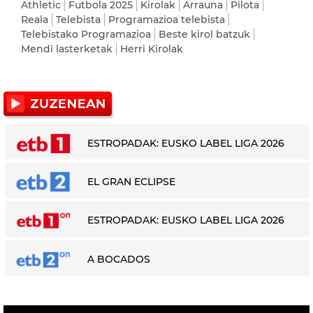
Athletic
Futbola 2025
Kirolak
Arrauna
Pilota
Reala
Telebista
Programazioa telebista
Telebistako Programazioa
Beste kirol batzuk
Mendi lasterketak
Herri Kirolak
ESTROPADAK: EUSKO LABEL LIGA 2026
EL GRAN ECLIPSE
ESTROPADAK: EUSKO LABEL LIGA 2026
A BOCADOS