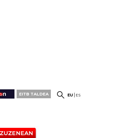
EITB TALDEA
EU
ES