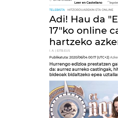
Leer en Castellano
TELEBISTA
HITZORDUAREKIN ETA ONLINE
Adi! Hau da "
17"ko online 
hartzeko azke
I. A. | EITB.EUS
Publikatuta:
2020/06/04
00:17
(UTC+2)
Azke
Hurrengo edizioa prestatzen ga
da: aurrez aurreko castingak, hi
bideoak bidaltzeko epea uztaila