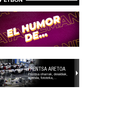
PRENTSA ARETOA
Prentsa oharrak, deialdiak,
agenda, fototeka,…