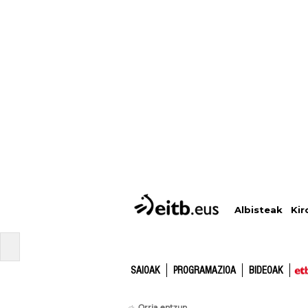
Albisteak
Kir
SAIOAK
PROGRAMAZIOA
BIDEOAK
Orria entzun