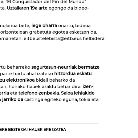
e, "El Conquistador del Fin del Mundo"
ta.
Uztailaren 19a
arte
egongo da bideo-
mularioa bete,
lege oharra
onartu, bideoa
 horizontalean grabatuta egotea eskatzen da.
remanetan, eitbeustelebista@eitb.eus helbidera
rtu beharreko
segurtasun-neurriak bermatze
 parte hartu ahal izateko
hitzordua eskatu
u elektronikoa
bidali beharko da
tan, honako hauek azaldu behar dira:
izen-
erria
eta
telefono-zenbakia
.
Saioa lehiakide
jarriko da
castinga egiteko eguna, tokia eta
EKE BESTE GAI HAUEK ERE IZATEA