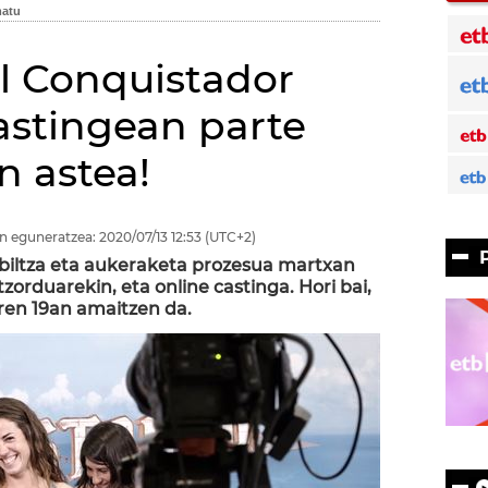
El Conquistador
castingean parte
n astea!
n eguneratzea:
2020/07/13
12:53
(UTC+2)
biltza eta aukeraketa prozesua martxan
tzorduarekin, eta online castinga. Hori bai,
ren 19an amaitzen da.