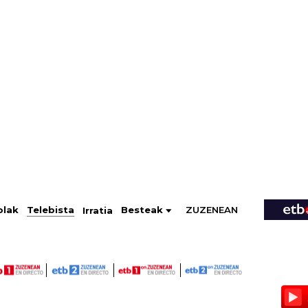
ZUZENEAN
Telebista
Besteak
olak
Irratia