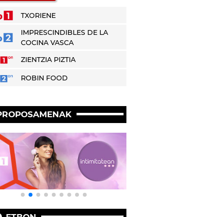
TXORIENE
IMPRESCINDIBLES DE LA
COCINA VASCA
ZIENTZIA PIZTIA
ROBIN FOOD
PROPOSAMENAK
ETBON