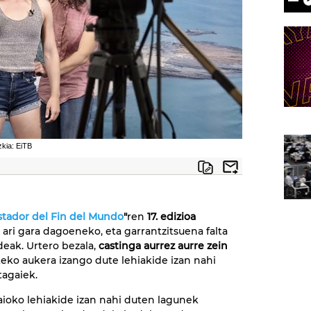
zkia: EiTB
stador del Fin del Mundo
"
ren
17. edizioa
 ari gara dagoeneko, eta garrantzitsuena falta
ideak. Urtero bezala,
castinga aurrez aurre zein
eko aukera izango dute lehiakide izan nahi
agaiek.
saioko lehiakide izan nahi duten lagunek