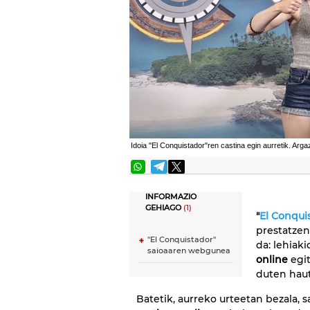
Idoia "El Conquistador"ren castina egin aurretik. Arga
INFORMAZIO
GEHIAGO
(1)
"
El Conqui
prestatzen
''El Conquistador''
da: lehiak
saioaaren webgunea
online
egit
duten haut
Batetik, aurreko urteetan bezala, 