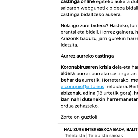
castinga online
egiteko aukera dut
saioaren webgunetik bideoa bidali
castinga bidaltzeko aukera.
Nola igo zure bideoa? Hasteko, for
erantsi eta bidali. Horrez gainera,
Arazorik baduzu, jarri gurekin har
idatzita.
Aurrez aurreko castinga
Koronabirusaren krisia
dela-eta ha
aldera
, aurrez aurreko castingetan
behar da
aurretik. Horretarako,
mez
elconquis@eitb.eus
helbidera. Ber
abizenak
,
adina
(18 urtetik gora),
h
izan nahi dutenekin harremanetan 
ordua zehazteko.
Zorte on guztioi!
HAU ZURE INTERESEKOA BADA, BALIT
Telebista
Telebista saioak