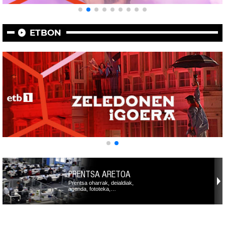
ETBON
PRENTSA ARETOA
Prentsa oharrak, deialdiak,
agenda, fototeka,…