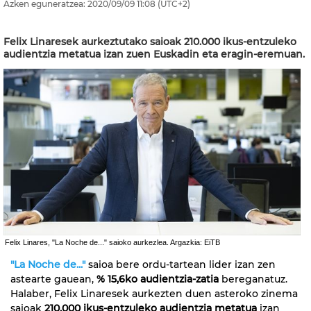
Azken eguneratzea:
2020/09/09
11:08
(UTC+2)
Felix Linaresek aurkeztutako saioak 210.000 ikus-entzuleko
audientzia metatua izan zuen Euskadin eta eragin-eremuan.
Felix Linares, "La Noche de..." saioko aurkezlea. Argazkia: EiTB
"La Noche de..."
saioa bere ordu-tartean lider izan zen
astearte gauean,
% 15,6ko audientzia-zatia
bereganatuz.
Halaber, Felix Linaresek aurkezten duen asteroko zinema
saioak
210.000 ikus-entzuleko audientzia metatua
izan