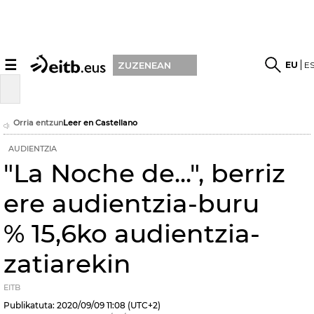
☰
EU
E
ZUZENEAN
Orria entzun
Leer en Castellano
AUDIENTZIA
"La Noche de...", berriz
ere audientzia-buru
% 15,6ko audientzia-
zatiarekin
EITB
Publikatuta:
2020/09/09
11:08
(UTC+2)