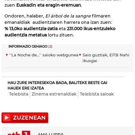
zuen
Euskadin eta eragin-eremuan
.
Ondoren, halaber,
El árbol de la sangre
filmaren
emanaldiak audientziaren harrera ona izan zuen:
% 13,0ko audientzia-zatia
eta
231.000 ikus-entzuleko
audientzia metatua
lortu zituen.
INFORMAZIO GEHIAGO
(2)
''La Noche de...'' saioko webgunea
Saio guztiak, EiTB Nahier
ikusgai
HAU ZURE INTERESEKOA BADA, BALITEKE BESTE GAI
HAUEK ERE IZATEA
Telebista
Zinema estrenaldiak
Telebista saioak
AMA LURRA