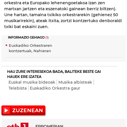
orkestra eta Europako lehenengoetakoa izan zen
martxan jartzen eta eszenatoki gainean berriz biltzen).
Une hartan, tamaina txikiko orkestrarekin (gehienez 50
musikarirekin), ateak itxita, zortzi kontzertuko denboraldi
txiki bat eskaini zuen.
INFORMAZIO GEHIAGO
(1)
Euskadiko Orkestraren
kontzertuak, Nahieran
HAU ZURE INTERESEKOA BADA, BALITEKE BESTE GAI
HAUEK ERE IZATEA
Euskal musika bideoak
Musika albisteak
Telebista
Euskadiko Orkestra gaur
ERROMERIAN