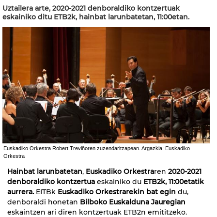
Uztailera arte, 2020-2021 denboraldiko kontzertuak
eskainiko ditu ETB2k, hainbat larunbatetan, 11:00etan.
Euskadiko Orkestra Robert Treviñoren zuzendaritzapean. Argazkia: Euskadiko
Orkestra
Hainbat larunbatetan
,
Euskadiko Orkestra
ren
2020-2021
denboraldiko kontzertua
eskainiko du
ETB2k, 11:00etatik
aurrera.
EITBk
Euskadiko Orkestrarekin bat egin
du,
denboraldi honetan
Bilboko Euskalduna Jauregian
eskaintzen ari diren kontzertuak
ETB2n emititzeko.