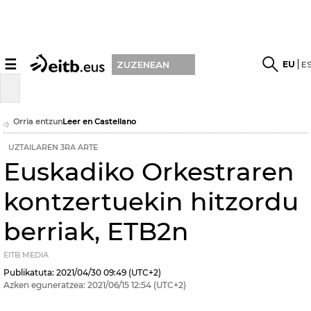
☰
EU
E
ZUZENEAN
Orria entzun
Leer en Castellano
UZTAILAREN 3RA ARTE
Euskadiko Orkestraren
kontzertuekin hitzordu
berriak, ETB2n
EITB MEDIA
Publikatuta:
2021/04/30
09:49
(UTC+2)
Azken eguneratzea:
2021/06/15
12:54
(UTC+2)