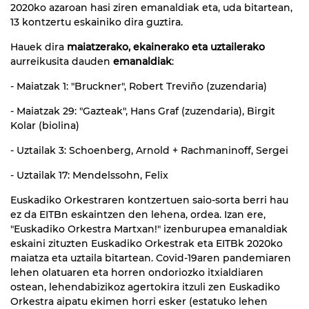
2020ko azaroan hasi ziren emanaldiak eta, uda bitartean,
13 kontzertu eskainiko dira guztira.
Hauek dira
maiatzerako, ekainerako eta uztailerako
aurreikusita dauden
emanaldiak
:
- Maiatzak 1: "Bruckner", Robert Treviño (zuzendaria)
- Maiatzak 29: "Gazteak", Hans Graf (zuzendaria), Birgit
Kolar (biolina)
- Uztailak 3: Schoenberg, Arnold + Rachmaninoff, Sergei
- Uztailak 17: Mendelssohn, Felix
Euskadiko Orkestraren kontzertuen saio-sorta berri hau
ez da EITBn eskaintzen den lehena, ordea. Izan ere,
"Euskadiko Orkestra Martxan!" izenburupea emanaldiak
eskaini zituzten Euskadiko Orkestrak eta EITBk 2020ko
maiatza eta uztaila bitartean. Covid-19aren pandemiaren
lehen olatuaren eta horren ondoriozko itxialdiaren
ostean, lehendabizikoz agertokira itzuli zen Euskadiko
Orkestra aipatu ekimen horri esker (estatuko lehen