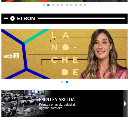
ETBON
PRENTSA ARETOA
Prentsa oharrak, deialdiak,
agenda, fototeka,…