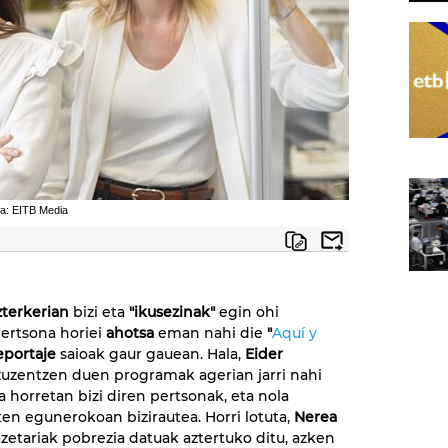
ia: EITB Media
zterkerian
bizi eta
"ikusezinak"
egin ohi
pertsona horiei
ahotsa
eman nahi die
"
Aquí y
eportaje
saioak gaur gauean. Hala,
Eider
zuzentzen duen programak agerian jarri nahi
a horretan bizi diren pertsonak, eta nola
ten egunerokoan bizirautea. Horri lotuta,
Nerea
zetariak pobrezia datuak aztertuko ditu, azken