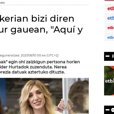
kerian bizi diren
ur gauean, "Aquí y
eguneratzea:
2021/06/10
00:44
(UTC+2)
nak" egin ohi zaizkigun pertsona horien
Eider Hurtadok zuzenduta. Nerea
rezia datuak aztertuko dituzte.