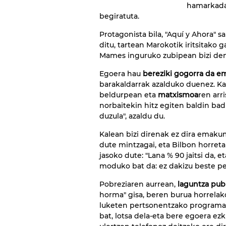
hamarkada
begiratuta.
Protagonista bila, "Aquí y Ahora" s
ditu, tartean Marokotik iritsitako 
Mames inguruko zubipean bizi den
Egoera hau
bereziki gogorra da 
barakaldarrak azalduko duenez. Kal
beldurpean eta
matxismoa
ren arr
norbaitekin hitz egiten baldin bad
duzula", azaldu du.
Kalean bizi direnak ez dira emaku
dute mintzagai, eta Bilbon horret
jasoko dute: "Lana % 90 jaitsi da, e
moduko bat da: ez dakizu beste per
Pobreziaren aurrean,
laguntza publ
horma" gisa, beren burua horrelak
luketen pertsonentzako programa b
bat, lotsa dela-eta bere egoera 