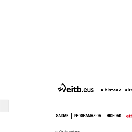
Albisteak
Kir
SAIOAK
PROGRAMAZIOA
BIDEOAK
Orria entzun