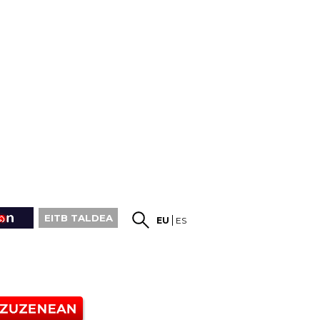
EITB TALDEA
EU
ES