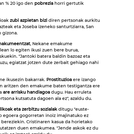
n % 20 igo den
pobrezia
horri gertutik
aioak
zubi azpietan bizi
diren pertsonak aurkitu
gazteak eta Joseba izeneko santurtziarra, San
 gizona.
emakumeentzat
, Nekane emakume
ean lo egiten ikusi zuen bere burua,
iskuekin. "Jantoki batera baldin bazoaz eta
uzu, egiatzat jotzen dute zerbait gehiago nahi
me ikusezin bakarrak.
Prostituzioa
ere izango
an aritzen den emakume baten testigantza ere
ta
are arrisku handiagoa
dugu. Hau erruleta
tsona kutsatuta dagoen ala ez", azaldu du.
ikoak eta zerbitzu sozialak
ditugu "euste-
o egoera gogorretan inoiz imajinatuko ez
ereziekin. Cristinaren kasua da horietako
ezkutatzen duen emakumea. "Jende askok ez du