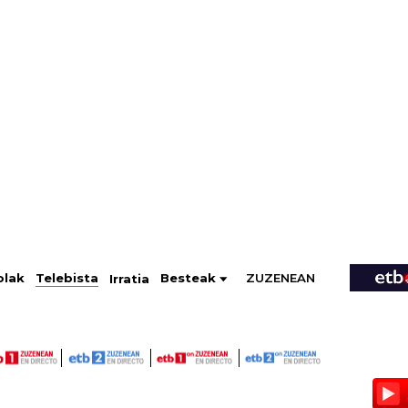
ZUZENEAN
Telebista
Besteak
olak
Irratia