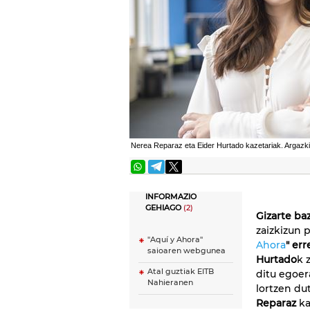
Nerea Reparaz eta Eider Hurtado kazetariak. Argazk
INFORMAZIO
GEHIAGO
(2)
Gizarte ba
zaizkizun 
''Aquí y Ahora''
Ahora
" err
saioaren webgunea
Hurtado
k 
Atal guztiak EITB
ditu egoer
Nahieranen
lortzen du
Reparaz
ka