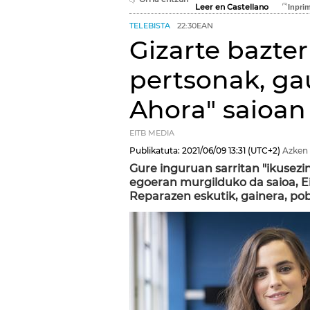
Leer en Castellano
TELEBISTA
22:30EAN
Gizarte bazter
pertsonak, ga
Ahora" saioan
EITB MEDIA
Publikatuta:
2021/06/09
13:31
(UTC+2)
Azken 
Gure inguruan sarritan "ikusezi
egoeran murgilduko da saioa, 
Reparazen eskutik, gainera, pob