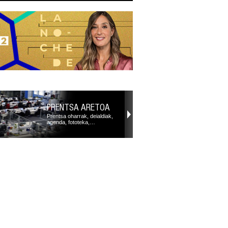
PRENTSA ARETOA
Prentsa oharrak, deialdiak,
agenda, fototeka,…