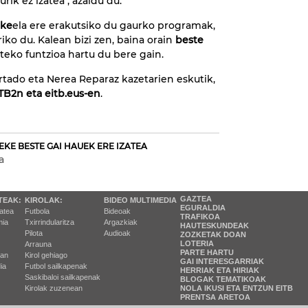
rik ez izatea", azaldu du.
eke
ela ere erakutsiko du gaurko programak,
ko du. Kalean bizi zen, baina orain
beste
teko funtzioa hartu du bere gain.
urtado eta Nerea Reparaz kazetarien eskutik,
TB2n eta eitb.eus-en
.
EKE BESTE GAI HAUEK ERE IZATEA
a
GAZTEA
TEAK:
KIROLAK:
BIDEO MULTIMEDIA
EGURALDIA
tatea
Futbola
Bideoak
TRAFIKOA
ia
Txirrindularitza
Argazkiak
HAUTESKUNDEAK
Pilota
Audioak
ZOZKETAK DOAN
LOTERIA
Arrauna
PARTE HARTU
ran
Kirol gehiago
GAI INTERESGARRIAK
ia
Futbol sailkapenak
HERRIAK ETA HIRIAK
Saskibaloi sailkapenak
BLOGAK TEMATIKOAK
Kirolak zuzenean
NOLA IKUSI ETA ENTZUN EITB
PRENTSA ARETOA