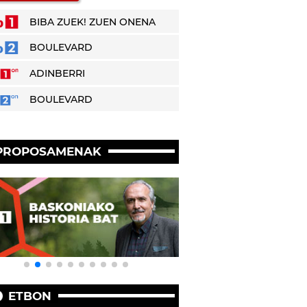
BIBA ZUEK! ZUEN ONENA
BOULEVARD
ADINBERRI
BOULEVARD
PROPOSAMENAK
ETBON