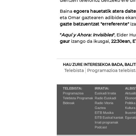
ulertzen telefonoz deitzeko ere diru
Baina
egoera hauetatik atera dait
eta Omar gaztearen adibidea ekarri
gazte batzuentzat "erreferente"
iza
"
Aquí y Ahora: Invisibles
"
, Eider H
gaur
izango da ikusgai,
22:30ean, E
HAU ZURE INTERESEKOA BADA, BALIT
Telebista
Programazioa telebist
TELEBISTA:
IRRATIA:
ALBIS
Programazioa
Euskadi Irratia
Aktuali
Telebista Programak
Radio Euskadi
Ekonom
Bideoak
Radio Vitoria
Politika
Gaztea
Kultura
EITB Musika
Ikusmi
EiTB Euskal kantak
Egurald
Irrati programak
Podcast