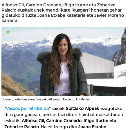
Alfonso Gil, Camino Granado, Iñigo Iturbe eta Zohartze
Palacio euskaldunek mendi-kate ikusgarri honetan zehar
gidatuko dituzte Joana Etxabe kazetaria eta Javier Moreno
kamera.
Joana Etxabe kazetaria Suitzako Alpeetan. Irudia: EITB Media
"
Vascos por el Mundo
" saioak
Suitzako Alpeak
ezagutuko
ditu gaur gauean, bertan bizi diren hainbat euskaldunen
eskutik:
Alfonso Gil, Camino Granado, Iñigo Iturbe eta
Zohartze Palacio
. Haiek izango dira
Joana Etxabe