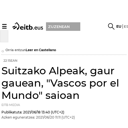
☰
EU
E
ZUZENEAN
Orria entzun
Leer en Castellano
22:15EAN
Suitzako Alpeak, gaur
gauean, "Vascos por el
Mundo" saioan
EITB MEDIA
Publikatuta:
2021/06/18
13:40
(UTC+2)
Azken eguneratzea:
2021/06/20
11:11
(UTC+2)