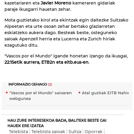
kazetariaren eta
Javier Moreno
kameraren gidariak
paraje ikusgarri hauetan zehar.
Mota guztietako kirol eta ekintzak egin daitezke Suitzako
Alpeetan eta urte osoan zehar bertako glaziarretan
eskiatzeko aukera dago. Besteak beste, osteguneko
saioak Apenzell herria eta Lucerna eta Zurich hiriak
ezagutuko ditu.
"Vascos por el Mundo" igande honetan izango da ikusgai,
22:15etik aurrera, ETB2n eta eitb.eus-en
.
INFORMAZIO GEHIAGO
(2)
"Vascos por el Mundo" saioaren
Atal guztiak EITB Nahier
webgunea
HAU ZURE INTERESEKOA BADA, BALITEKE BESTE GAI
HAUEK ERE IZATEA
Telebista
Telebista saioak
Suitza
Oporrak