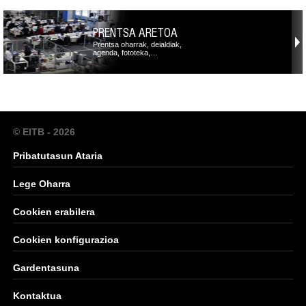
PRENTSA ARETOA
Prentsa oharrak, deialdiak,
agenda, fototeka,…
© EITB - 2026
Pribatutasun Ataria
Lege Oharra
Cookien erabilera
Cookien konfigurazioa
Gardentasuna
Kontaktua