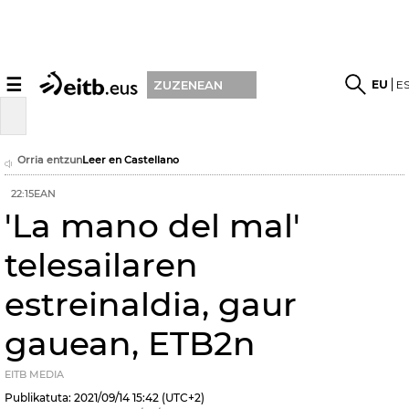
☰
EU
E
ZUZENEAN
Orria entzun
Leer en Castellano
22:15EAN
'La mano del mal'
telesailaren
estreinaldia, gaur
gauean, ETB2n
EITB MEDIA
Publikatuta:
2021/09/14
15:42
(UTC+2)