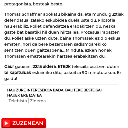
protagonista, besteak beste.
Thomas Schaffner abokatu bikaina da, eta mundu guztiak
defendatua izateko eskubidea duela uste du. Filosofia
hau erabiliz, Follet defendatzea erabakitzen du, neska
gazte bat basatiki hil duen hiltzailea. Prozesua irabazten
du, Follet aske uzten dute, baina Thomasek ez dio eskua
ematen, hori da bere bezeroaren sadismoarekiko
sentitzen duen gaitzespena... Minduta, azken honek
Thomasen emaztearekin hartzea erabakitzen du.
Gaur
gauean,
22:15 aldera
,
ETB2k
telesaila osatzen duten
bi kapituluak
eskainiko ditu, bakoitza 90 minututakoa. Ez
galdu!
HAU ZURE INTERESEKOA BADA, BALITEKE BESTE GAI
HAUEK ERE IZATEA
Telebista
Zinema