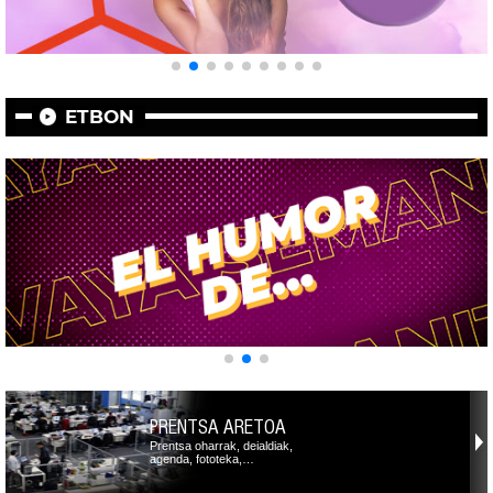
ETBON
PRENTSA ARETOA
Prentsa oharrak, deialdiak,
agenda, fototeka,…