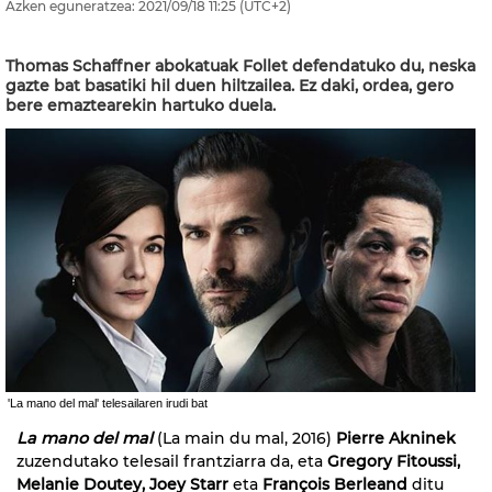
Azken eguneratzea:
2021/09/18
11:25
(UTC+2)
Thomas Schaffner abokatuak Follet defendatuko du, neska
gazte bat basatiki hil duen hiltzailea. Ez daki, ordea, gero
bere emaztearekin hartuko duela.
'La mano del mal' telesailaren irudi bat
La mano del mal
(La main du mal, 2016)
Pierre Akninek
zuzendutako telesail frantziarra da, eta
Gregory Fitoussi,
Melanie Doutey, Joey Starr
eta
François Berleand
ditu