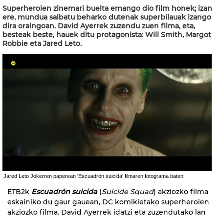
Superheroien zinemari buelta emango dio film honek; izan
ere, mundua salbatu beharko dutenak superbilauak izango
dira oraingoan. David Ayerrek zuzendu zuen filma, eta,
besteak beste, hauek ditu protagonista: Will Smith, Margot
Robbie eta Jared Leto.
Jared Leto Jokerren paperean 'Escuadrón suicida' filmaren fotograma baten
ETB2k
Escuadrón suicida
(
Suicide Squad
) akziozko filma
eskainiko du gaur gauean, DC komikietako superheroien
akziozko filma. David Ayerrek idatzi eta zuzendutako lan