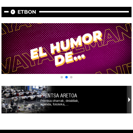
ETBON
PRENTSA ARETOA
Prentsa oharrak, deialdiak,
agenda, fototeka,…