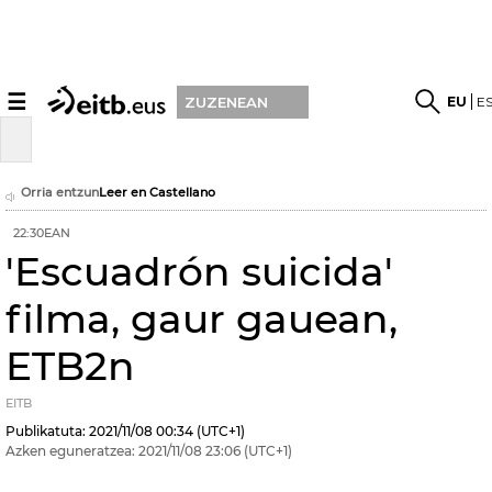
☰
EU
E
ZUZENEAN
Orria entzun
Leer en Castellano
22:30EAN
'Escuadrón suicida'
filma, gaur gauean,
ETB2n
EITB
Publikatuta:
2021/11/08
00:34
(UTC+1)
Azken eguneratzea:
2021/11/08
23:06
(UTC+1)