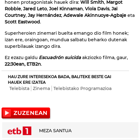
honen protagonistak hauek dira:
Will Smith
,
Margot
Robbie
,
Jared Leto
,
Joel Kinnaman
,
Viola Davis
,
Jai
Courtney
,
Jay Hernández
,
Adewale Akinnuoye-Agbaje
eta
Scott Eastwood
.
Superheroien zinemari buelta emango dio film honek;
izan ere, oraingoan, mundua salbatu beharko dutenak
superbilauak izango dira.
Ez ezazu galdu
Escuadrón suicida
akziozko filma, gaur,
22:30ean, ETB2n
.
HAU ZURE INTERESEKOA BADA, BALITEKE BESTE GAI
HAUEK ERE IZATEA
Telebista
Zinema
Telebistako Programazioa
MEZA SANTUA