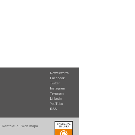
Newsletterra
Facebook
Twitter
Instagram
Telegram
Linkedin
YouTube
RSS
-
Kontaktua
-
Web mapa