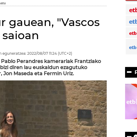
ur gauean, "Vascos
 saioan
n eguneratzea:
2022/08/07
11:24
(UTC+2)
 Pablo Perandres kamerariak Frantziako
bizi diren lau euskaldun ezagutuko
er, Jon Maseda eta Fermin Uriz.