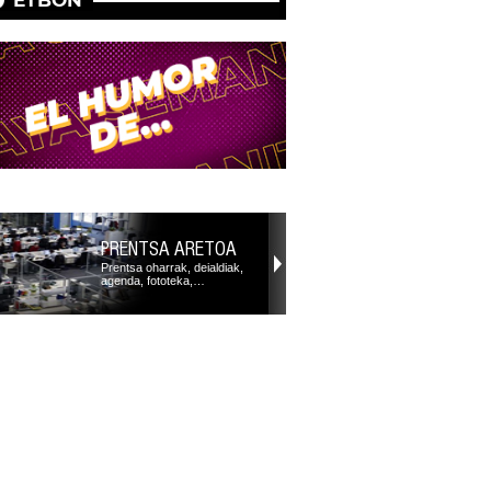
PRENTSA ARETOA
Prentsa oharrak, deialdiak,
agenda, fototeka,…