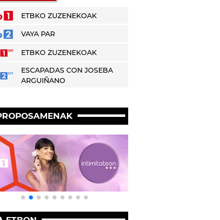
ETBKO ZUZENEKOAK
VAYA PAR
ETBKO ZUZENEKOAK
ESCAPADAS CON JOSEBA
ARGUIÑANO
PROPOSAMENAK
ETBON