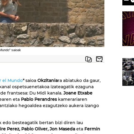
 Mundo" saioak
r el Mundo
"
saioa
Okzitania
ra abiatuko da gaur,
anal ospetsuenetakoa izateagatik ezaguna
de frantsesa: Du Midi kanala.
Joane Etxabe
earen eta
Pablo Perandres
kamerariaren
rantziako hegoaldea ezagutzeko aukera izango
k edo besteagatik bertan bizi diren lau
ire Perez, Pablo Oliver, Jon Maseda
eta
Fermin