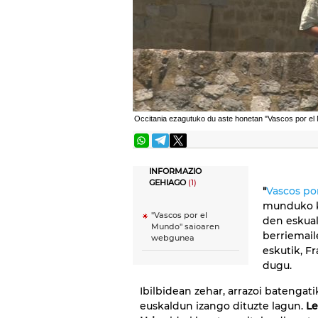
Occitania ezagutuko du aste honetan "Vascos por el
INFORMAZIO
GEHIAGO
(1)
"
Vascos po
munduko k
"Vascos por el
den eskual
Mundo" saioaren
berriemail
webgunea
eskutik, F
dugu.
Ibilbidean zehar, arrazoi batengati
euskaldun izango dituzte lagun.
Le