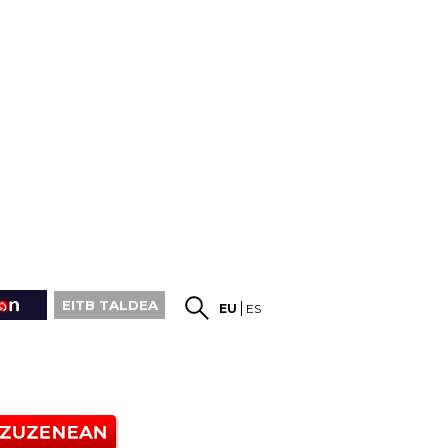
EITB TALDEA
EU
ES