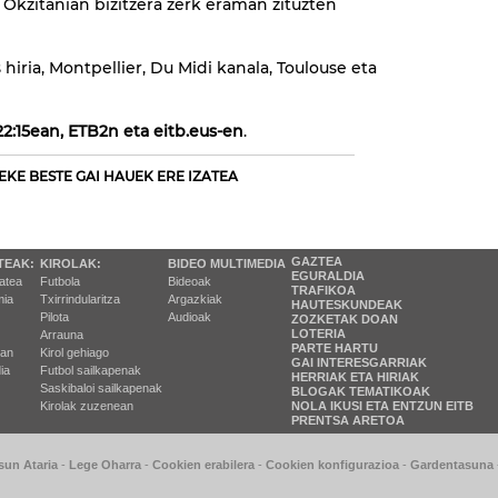
a Okzitanian bizitzera zerk eraman zituzten
 hiria, Montpellier, Du Midi kanala, Toulouse eta
2:15ean, ETB2n eta eitb.eus-en
.
EKE BESTE GAI HAUEK ERE IZATEA
GAZTEA
TEAK:
KIROLAK:
BIDEO MULTIMEDIA
EGURALDIA
tatea
Futbola
Bideoak
TRAFIKOA
ia
Txirrindularitza
Argazkiak
HAUTESKUNDEAK
Pilota
Audioak
ZOZKETAK DOAN
LOTERIA
Arrauna
PARTE HARTU
ran
Kirol gehiago
GAI INTERESGARRIAK
ia
Futbol sailkapenak
HERRIAK ETA HIRIAK
Saskibaloi sailkapenak
BLOGAK TEMATIKOAK
Kirolak zuzenean
NOLA IKUSI ETA ENTZUN EITB
PRENTSA ARETOA
sun Ataria
-
Lege Oharra
-
Cookien erabilera
-
Cookien konfigurazioa
-
Gardentasuna