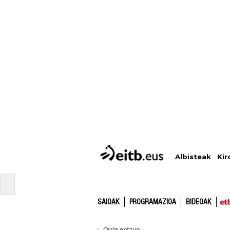
Albisteak
Kir
SAIOAK
PROGRAMAZIOA
BIDEOAK
Orria entzun