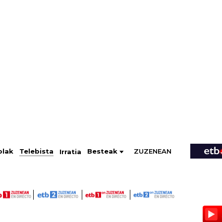
ZUZENEAN
Telebista
Besteak
olak
Irratia