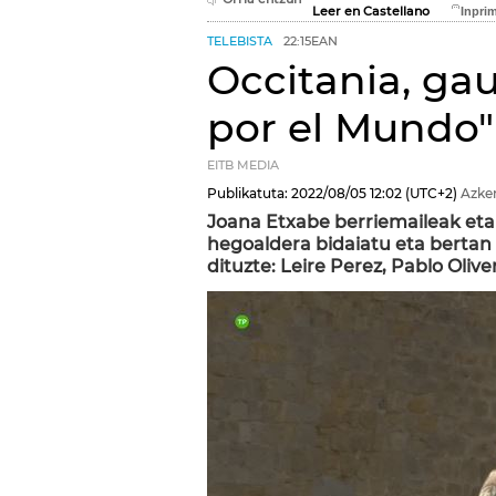
Leer en Castellano
TELEBISTA
22:15EAN
Occitania, ga
por el Mundo"
EITB MEDIA
Publikatuta:
2022/08/05
12:02
(UTC+2)
Azke
Joana Etxabe berriemaileak eta
hegoaldera bidaiatu eta bertan 
dituzte: Leire Perez, Pablo Oliv