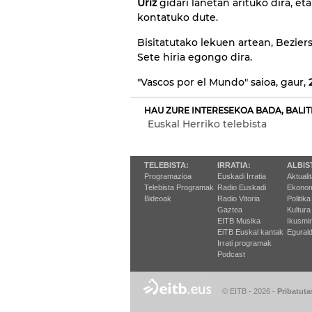
Uriz
gidari lanetan arituko dira, et
kontatuko dute.
Bisitatutako lekuen artean, Beziers
Sete hiria egongo dira.
"Vascos por el Mundo" saioa, gaur,
2
HAU ZURE INTERESEKOA BADA, BALIT
Euskal Herriko telebista
TELEBISTA:
IRRATIA:
ALBIS
Programazioa
Euskadi Irratia
Aktuali
Telebista Programak
Radio Euskadi
Ekonom
Bideoak
Radio Vitoria
Politika
Gaztea
Kultura
EITB Musika
Ikusmi
EiTB Euskal kantak
Egurald
Irrati programak
Podcast
© EITB - 2026
-
Pribatuta