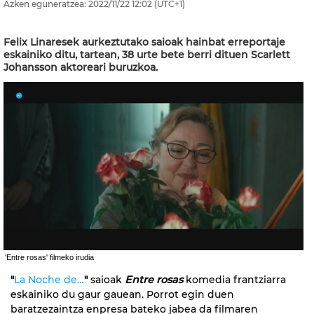
Azken eguneratzea:
2022/11/22
12:02
(UTC+1)
Felix Linaresek aurkeztutako saioak hainbat erreportaje
eskainiko ditu, tartean, 38 urte bete berri dituen Scarlett
Johansson aktoreari buruzkoa.
'Entre rosas' filmeko irudia
"
La Noche de…
"
saioak
Entre rosas
komedia frantziarra
eskainiko du gaur gauean. Porrot egin duen
baratzezaintza enpresa bateko jabea da filmaren