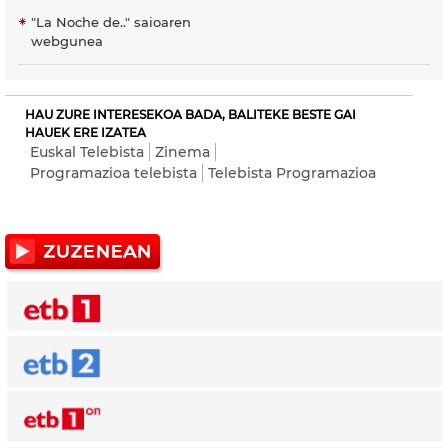
"La Noche de.." saioaren
webgunea
HAU ZURE INTERESEKOA BADA, BALITEKE BESTE GAI
HAUEK ERE IZATEA
Euskal Telebista
Zinema
Programazioa telebista
Telebista Programazioa