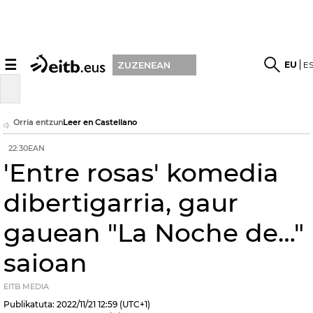
☰
EU
E
ZUZENEAN
Orria entzun
Leer en Castellano
22:30EAN
'Entre rosas' komedia
dibertigarria, gaur
gauean "La Noche de…"
saioan
EITB MEDIA
Publikatuta:
2022/11/21
12:59
(UTC+1)