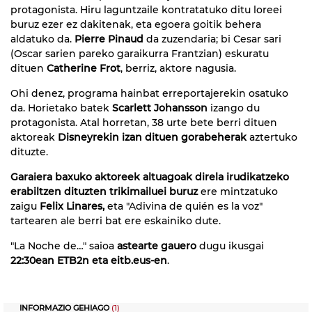
protagonista. Hiru laguntzaile kontratatuko ditu loreei
buruz ezer ez dakitenak, eta egoera goitik behera
aldatuko da.
Pierre Pinaud
da zuzendaria; bi Cesar sari
(Oscar sarien pareko garaikurra Frantzian) eskuratu
dituen
Catherine Frot
, berriz, aktore nagusia.
Ohi denez, programa hainbat erreportajerekin osatuko
da. Horietako batek
Scarlett Johansson
izango du
protagonista. Atal horretan, 38 urte bete berri dituen
aktoreak
Disneyrekin izan dituen gorabeherak
aztertuko
dituzte.
Garaiera baxuko aktoreek altuagoak direla irudikatzeko
erabiltzen dituzten trikimailuei buruz
ere mintzatuko
zaigu
Felix Linares,
eta "Adivina de quién es la voz"
tartearen ale berri bat ere eskainiko dute.
"La Noche de…" saioa
astearte gauero
dugu ikusgai
22:30ean ETB2n eta eitb.eus-en
.
INFORMAZIO GEHIAGO
(1)