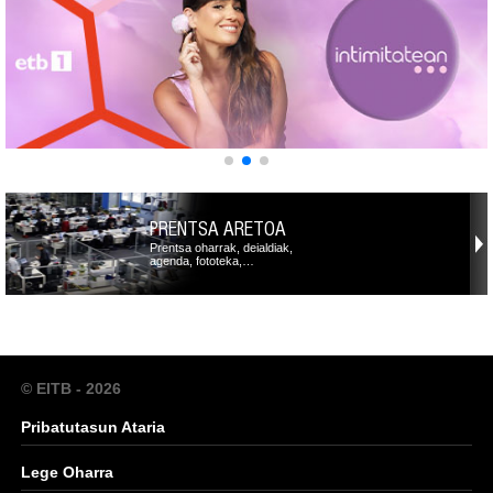
PRENTSA ARETOA
Prentsa oharrak, deialdiak,
agenda, fototeka,…
© EITB - 2026
Pribatutasun Ataria
Lege Oharra