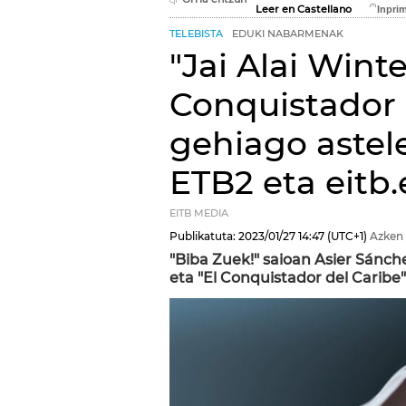
Leer en Castellano
TELEBISTA
EDUKI NABARMENAK
"Jai Alai Winte
Conquistador 
gehiago astel
ETB2 eta eitb
EITB MEDIA
Publikatuta:
2023/01/27
14:47
(UTC+1)
Azken 
"Biba Zuek!" saioan Asier Sánch
eta "El Conquistador del Caribe" 