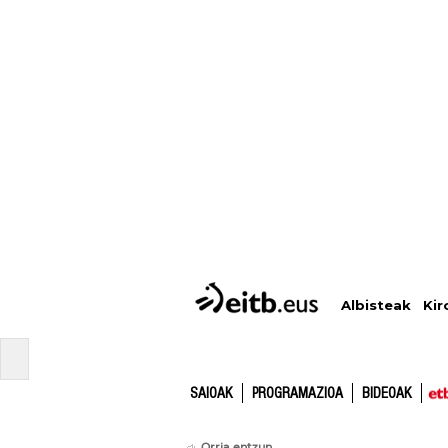
Albisteak
Kir
SAIOAK
PROGRAMAZIOA
BIDEOAK
Orria entzun