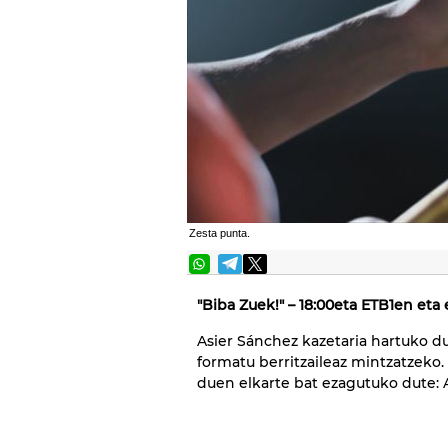
Zesta punta.
"Biba Zuek!" – 18:00eta ETB1en eta 
Asier Sánchez kazetaria hartuko d
formatu berritzaileaz mintzatzeko.
duen elkarte bat ezagutuko dute: 