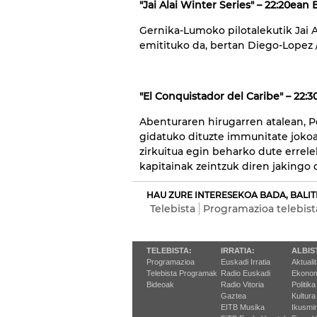
"Jai Alai Winter Series" – 22:20ean
Gernika-Lumoko pilotalekutik Jai A
emitituko da, bertan Diego-Lopez /
"El Conquistador del Caribe" – 22:
Abenturaren hirugarren atalean, Pe
gidatuko dituzte immunitate jokoa
zirkuitua egin beharko dute errele
kapitainak zeintzuk diren jakingo 
HAU ZURE INTERESEKOA BADA, BALIT
Telebista
Programazioa telebist
TELEBISTA:
IRRATIA:
ALBIS
Programazioa
Euskadi Irratia
Aktuali
Telebista Programak
Radio Euskadi
Ekonom
Bideoak
Radio Vitoria
Politika
Gaztea
Kultura
EITB Musika
Ikusmi