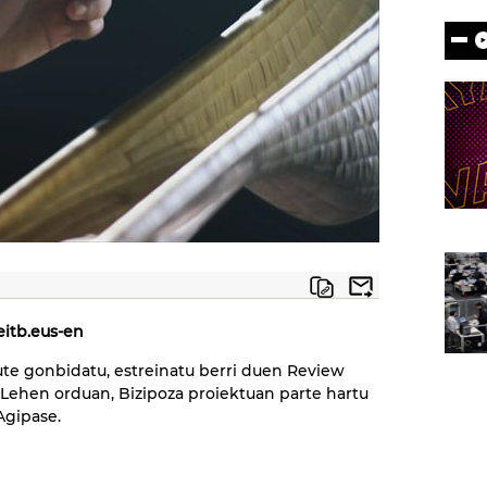
eitb.eus-en
ute gonbidatu, estreinatu berri duen Review
 Lehen orduan, Bizipoza proiektuan parte hartu
Agipase.