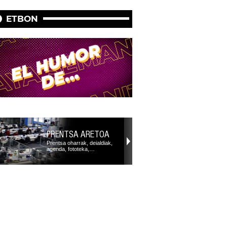
ETBON
PRENTSA ARETOA
Prentsa oharrak, deialdiak,
agenda, fototeka,…