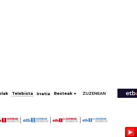
ZUZENEAN
Telebista
Besteak
olak
Irratia