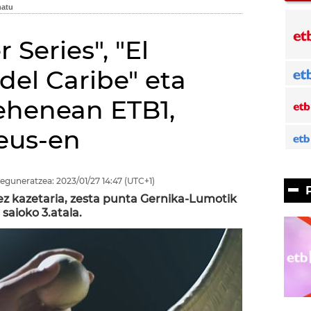
r Series", "El
del Caribe" eta
ehenean ETB1,
.eus-en
eguneratzea:
2023/01/27
14:47
(UTC+1)
ez kazetaria, zesta punta Gernika-Lumotik
saioko 3.atala.