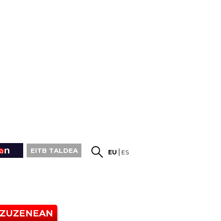
EITB TALDEA
EU
ES