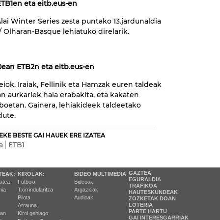
 ETB1en eta eitb.eus-en
lai Winter Series zesta puntako 13.jardunaldia
 Olharan-Basque lehiatuko direlarik.
30ean ETB2n eta eitb.eus-en
iok, Iraiak, Fellinik eta Hamzak euren taldeak
n aurkariek hala erabakita, eta kakaten
boetan. Gainera, lehiakideek taldeetako
dute.
EKE BESTE GAI HAUEK ERE IZATEA
a
ETB1
GAZTEA
TEAK:
KIROLAK:
BIDEO MULTIMEDIA
EGURALDIA
tatea
Futbola
Bideoak
TRAFIKOA
ia
Txirrindularitza
Argazkiak
HAUTESKUNDEAK
Pilota
Audioak
ZOZKETAK DOAN
LOTERIA
Arrauna
PARTE HARTU
ran
Kirol gehiago
GAI INTERESGARRIAK