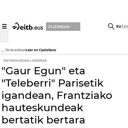
☰
EU
E
ZUZENEAN
Orria entzun
Leer en Castellano
INFORMAZIOAN LIDERRAK
"Gaur Egun" eta
"Teleberri" Parisetik
igandean, Frantziako
hauteskundeak
bertatik bertara