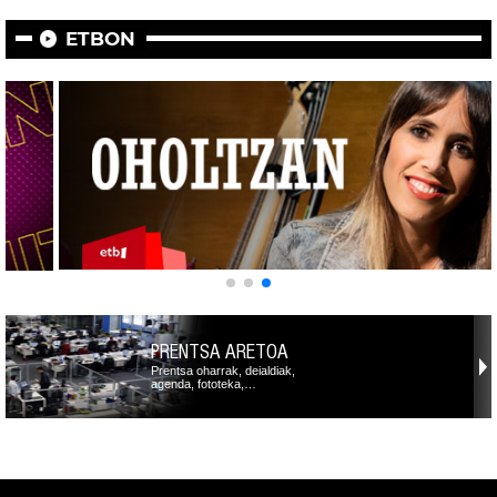
ETBON
PRENTSA ARETOA
Prentsa oharrak, deialdiak,
agenda, fototeka,…