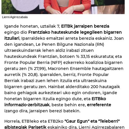
Lierni Agirrezabala
Igande honetan, uztailak 7,
EITBk jarraipen berezia
egingo dio
Frantziako hauteskunde legegileen bigarren
itzuliari
, Iparraldeko emaitzei arreta berezia eskainiz. Joan
den igandean, Le Penen Bilgune Nazionala (RN)
ultraeskuindarrak lehen aldiz irabazi zituen
hauteskundeak Frantzian, botoen % 33,15 eskuratuta; eta
Fronte Popular Berria (NFP) ezkerreko koalizioa bigarren
geratu zen (% 27,99), Macronen Ensemble hautagaitzaren
aurretik (% 20,8). Iparralden, berriz, Fronte Popular
Berriak irabazi zuen lehen itzulia eta ultraeskuina
bigarren geratu zen. Hainbat alderditako 200 hautagaik
baino gehiagok aurkezteari uko egin ondoren, igande
honetan bigarren itzulia egingo dute, eta
EITBko
informazio-zerbitzuak
, beste behin ere,
erreferente
izango dira, jarraipen berezi batekin.
Horrela, ETB1eko eta ETB2ko
"Gaur Egun" eta "Teleberri"
albistegiak Parisetik
eskainiko dira, Lierni Agirrezabalaren