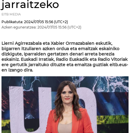
jarraitzeko
EITB MEDIA
Publikatuta:
2024/07/05
15:56
(UTC+2)
Azken eguneratzea:
2024/07/05
15:56
(UTC+2)
Lierni Agirrezabala eta Xabier Ormazabalen eskutik,
bigarren itzuliaren azken ordua eta emaitzak eskainiko
dizkigute, Iparralden gertatzen denari arreta berezia
eskainiz. Euskadi Irratiak, Radio Euskadik eta Radio Vitoriak
ere gertutik jarraituko dituzte eta emaitza guztiak eitb.eus-
en izango dira.