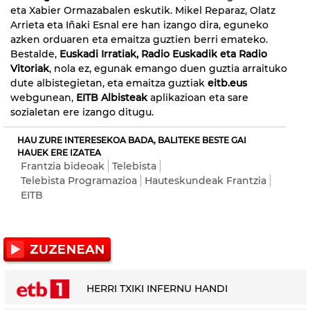
eta Xabier Ormazabalen eskutik. Mikel Reparaz, Olatz
Arrieta eta Iñaki Esnal ere han izango dira, eguneko
azken orduaren eta emaitza guztien berri emateko.
Bestalde,
Euskadi Irratiak, Radio Euskadik eta Radio
Vitoriak
, nola ez, egunak emango duen guztia arraituko
dute albistegietan, eta emaitza guztiak
eitb.eus
webgunean,
EITB Albisteak
aplikazioan eta sare
sozialetan ere izango ditugu.
HAU ZURE INTERESEKOA BADA, BALITEKE BESTE GAI
HAUEK ERE IZATEA
Frantzia bideoak
Telebista
Telebista Programazioa
Hauteskundeak Frantzia
EITB
HERRI TXIKI INFERNU HANDI