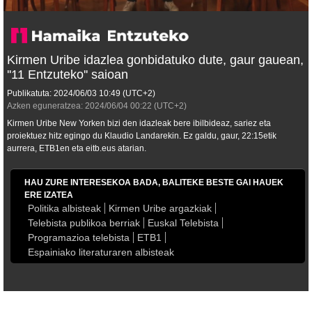
Kirmen Uribe idazlea gonbidatuko dute, gaur gauean,
''11 Entzuteko'' saioan
Publikatuta:
2024/06/03
10:49
(UTC+2)
Azken eguneratzea:
2024/06/04
00:22
(UTC+2)
Kirmen Uribe New Yorken bizi den idazleak bere ibilbideaz, sariez eta
proiektuez hitz egingo du Klaudio Landarekin. Ez galdu, gaur, 22:15etik
aurrera, ETB1en eta eitb.eus atarian.
HAU ZURE INTERESEKOA BADA, BALITEKE BESTE GAI HAUEK
ERE IZATEA
Politika albisteak
Kirmen Uribe argazkiak
Telebista publikoa berriak
Euskal Telebista
Programazioa telebista
ETB1
Espainiako literaturaren albisteak