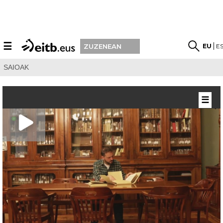
☰
EU
E
ZUZENEAN
SAIOAK
☰