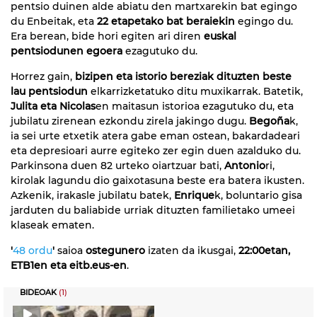
pentsio duinen alde abiatu den martxarekin bat egingo
du Enbeitak, eta
22 etapetako bat
beraiekin
egingo du.
Era berean, bide hori egiten ari diren
euskal
pentsiodunen egoera
ezagutuko du.
Horrez gain,
bizipen eta istorio bereziak dituzten beste
lau pentsiodun
elkarrizketatuko ditu muxikarrak. Batetik,
Julita eta Nicolas
en maitasun istorioa ezagutuko du, eta
jubilatu zirenean ezkondu zirela jakingo dugu.
Begoña
k,
ia sei urte etxetik atera gabe eman ostean, bakardadeari
eta depresioari aurre egiteko zer egin duen azalduko du.
Parkinsona duen 82 urteko oiartzuar bati,
Antonio
ri,
kirolak lagundu dio gaixotasuna beste era batera ikusten.
Azkenik, irakasle jubilatu batek,
Enrique
k, boluntario gisa
jarduten du baliabide urriak dituzten familietako umeei
klaseak ematen.
'
48 ordu
'
saioa
ostegunero
izaten da ikusgai,
22:00etan,
ETB1en eta eitb.eus-en
.
BIDEOAK
(1)