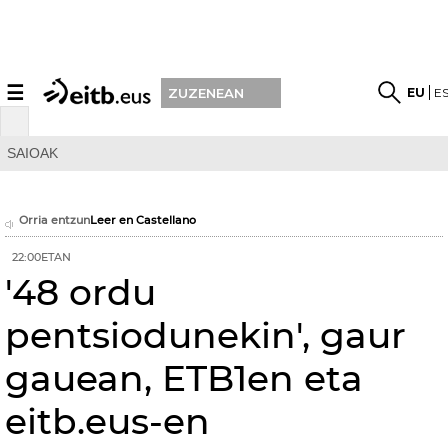
☰
EU
E
ZUZENEAN
SAIOAK
Orria entzun
Leer en Castellano
22:00ETAN
'48 ordu
pentsiodunekin', gaur
gauean, ETB1en eta
eitb.eus-en