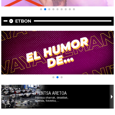
ETBON
PRENTSA ARETOA
Prentsa oharrak, deialdiak,
agenda, fototeka,…