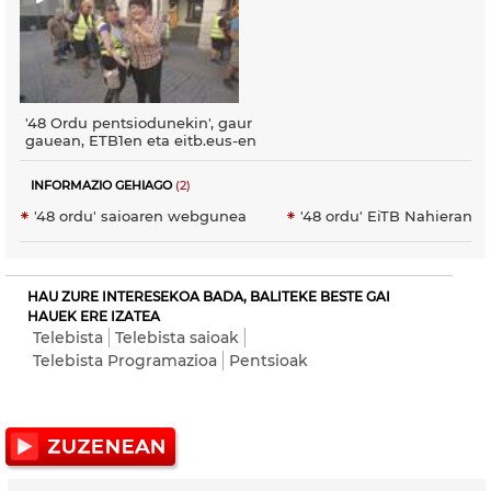
'48 Ordu pentsiodunekin', gaur
gauean, ETB1en eta eitb.eus-en
INFORMAZIO GEHIAGO
(2)
'48 ordu' saioaren webgunea
'48 ordu' EiTB Nahieranen
HAU ZURE INTERESEKOA BADA, BALITEKE BESTE GAI
HAUEK ERE IZATEA
Telebista
Telebista saioak
Telebista Programazioa
Pentsioak