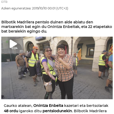
EITB
Azken eguneratzea:
2019/10/10
00:01
(UTC+2)
Bilbotik Madrilera pentsio duinen alde abiatu den
martxarekin bat egin du Onintza Enbeitak, eta 22 etapetako
bat beraiekin egingo du.
0:24
Gaurko atalean,
Onintza Enbeita
kazetari eta bertsolariak
48 ordu
igaroko ditu
pentsiodunekin
. Bilbotik Madrilera