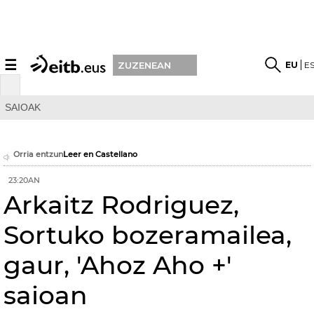
☰
EU
E
ZUZENEAN
SAIOAK
Orria entzun
Leer en Castellano
23:20AN
Arkaitz Rodriguez,
Sortuko bozeramailea,
gaur, 'Ahoz Aho +'
saioan