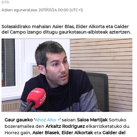
EITB
Azken eguneratzea:
2017/01/24
00:00
(UTC+1)
Solasaldirako mahaian Asier Blas, Eider Alkorta eta Galder
del Campo izango ditugu gaurkotasun-albisteak aztertzen.
Gaur gaueko
'
Ahoz Aho +
'
saioan
Saioa Martijak
Sortuko
bozeramailea den
Arkaitz Rodriguez
elkarrizketatuko du.
Horrez gain,
Asier Blasek
,
Eider Alkortak
eta
Galder del