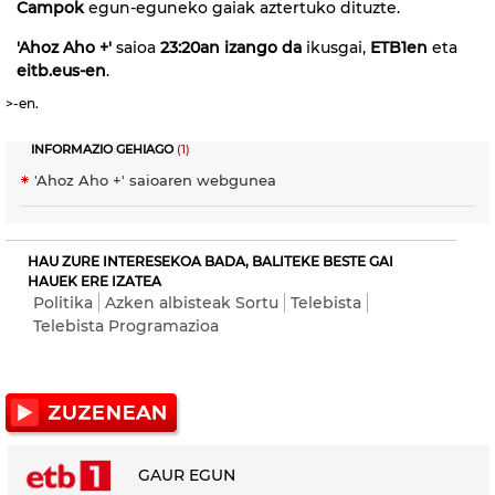
Campok
egun-eguneko gaiak aztertuko dituzte.
'Ahoz Aho +'
saioa
23:20an izango da
ikusgai,
ETB1
en
eta
eitb.eus
-en
.
>-en.
INFORMAZIO GEHIAGO
(1)
'Ahoz Aho +' saioaren webgunea
HAU ZURE INTERESEKOA BADA, BALITEKE BESTE GAI
HAUEK ERE IZATEA
Politika
Azken albisteak Sortu
Telebista
Telebista Programazioa
GAUR EGUN