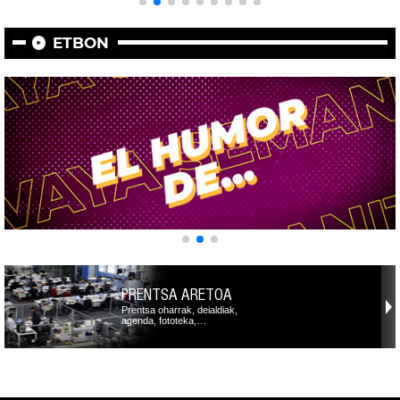
ETBON
PRENTSA ARETOA
Prentsa oharrak, deialdiak,
agenda, fototeka,…