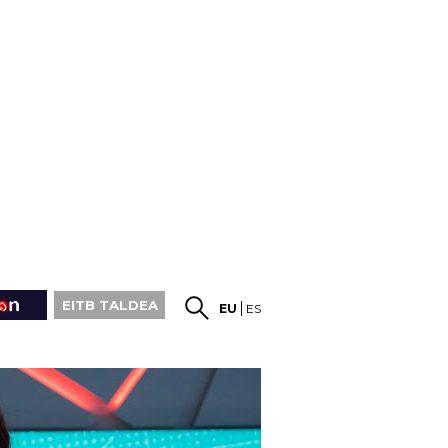
EITB TALDEA
EU
ES