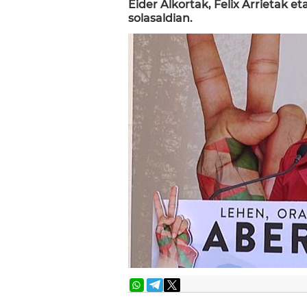
Eider Alkortak, Felix Arrietak 
solasaldian.