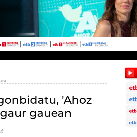
 gonbidatu, 'Ahoz
, gaur gauean
2)