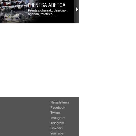
PRENTSA ARETOA
Prentsa oharrak, deialdiak,
agenda, fototeka,…
Newsletterra
Facebook
Twitter
Instagram
Telegram
Linkedin
YouTube