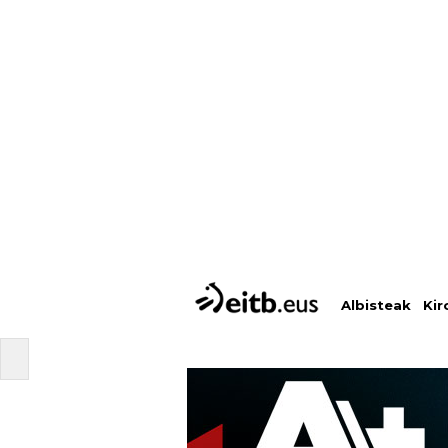
Albisteak
Kir