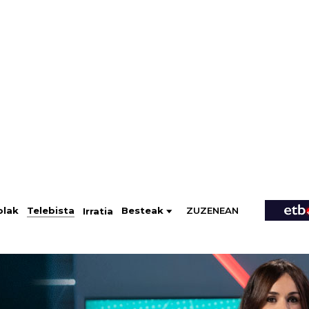
ZUZENEAN
Telebista
Besteak
olak
Irratia