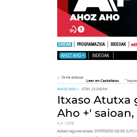
SAIOAK
PROGRAMAZIOA
BIDEOAK
AHOZ AHO +
BIDEOAK
Orria entzun
Leer en Castellano
AHOZ AHO +
ETB1, 23:20EAN
Itxaso Atutxa
Aho +' saioan
A.A. | EITB
Azken eguneratzea:
2017/05/30
00:00
(UTC+