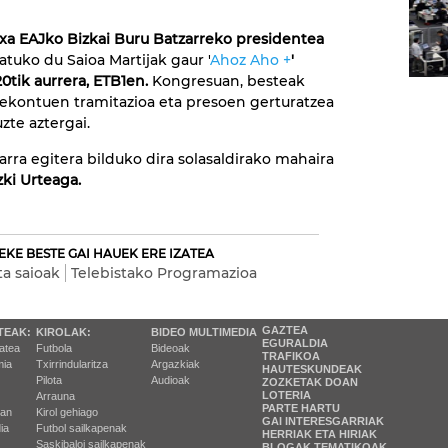
txa EAJko Bizkai Buru Batzarreko presidentea
atuko du Saioa Martijak gaur '
Ahoz Aho +
'
20tik aurrera, ETB1en.
Kongresuan, besteak
rekontuen tramitazioa eta presoen gerturatzea
zte aztergai.
rra egitera bilduko dira solasaldirako mahaira
zki Urteaga.
EKE BESTE GAI HAUEK ERE IZATEA
ta saioak
Telebistako Programazioa
GAZTEA
TEAK:
KIROLAK:
BIDEO MULTIMEDIA
EGURALDIA
tatea
Futbola
Bideoak
TRAFIKOA
ia
Txirrindularitza
Argazkiak
HAUTESKUNDEAK
Pilota
Audioak
ZOZKETAK DOAN
LOTERIA
Arrauna
PARTE HARTU
ran
Kirol gehiago
GAI INTERESGARRIAK
ia
Futbol sailkapenak
HERRIAK ETA HIRIAK
Saskibaloi sailkapenak
BLOGAK TEMATIKOAK