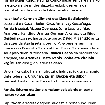
Amaia (
Itziar Ituño
), Haur Eskolako irakaslea, bere herriko
jaietako alardean desfilatzeko eskubidearen alde
borrokatuko da auzokide talde batekin batera.
Itziar Ituño, Carmen Climent eta Klara Badiola
rekin
batera,
Sara Cozar, Belen Cruz, Amancay Gaztañaga,
Amaia Irazabal, Aizpea Goenaga, Jone Laspiur, Iñigo
Aranburu, Kandido Uranga, German Alkarazu
eta
Iñigo
Gastesi
aktoreek hartu dute parte.
David P. Sañudo
aritu
da zuzendaritza lanetan, berriki
Ane
bere lehen film
luzearekin Donostia Zinemaldian Euskal Zinemaren Irizar
saria jaso duen zuzendaria.
Blanca Baena
da produktore
eragilea, eta
Arantxa Cuesta, Pablo Tobías eta Virginia
Yagüe
izan dira gidoilarien taldean.
Uriola fikziozko herrian girotuta, hainbat tokitan grabatu
dute telesaila,
Urduñan, Zallan, Bakion eta Bilbon
,
besteak beste, baina Euskadin filmatu da oso-osorik.
Amaia, Edurne eta Jone, emakumeek alardean parte
hartzeko borrokan
Gipuzkoan errotuta dagoen jai-desfile honen inguruan