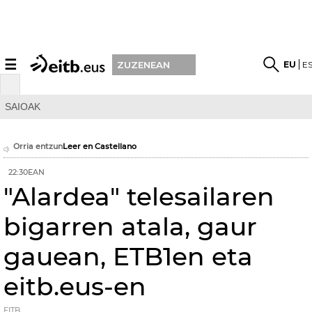
☰
EU
E
ZUZENEAN
SAIOAK
Orria entzun
Leer en Castellano
22:30EAN
"Alardea" telesailaren
bigarren atala, gaur
gauean, ETB1en eta
eitb.eus-en
EITB