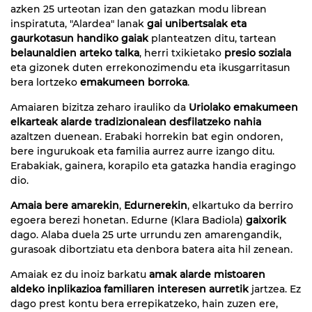
azken 25 urteotan izan den gatazkan modu librean
inspiratuta, "Alardea" lanak
gai unibertsalak eta
gaurkotasun handiko gaiak
planteatzen ditu, tartean
belaunaldien arteko talka
, herri txikietako
presio soziala
eta gizonek duten errekonozimendu eta ikusgarritasun
bera lortzeko
emakumeen borroka
.
Amaiaren bizitza zeharo irauliko da
Uriolako emakumeen
elkarteak
alarde tradizionalean desfilatzeko nahia
azaltzen duenean. Erabaki horrekin bat egin ondoren,
bere ingurukoak eta familia aurrez aurre izango ditu.
Erabakiak, gainera, korapilo eta gatazka handia eragingo
dio.
Amaia bere amarekin
,
Edurnerekin
, elkartuko da berriro
egoera berezi honetan. Edurne (Klara Badiola)
gaixorik
dago. Alaba duela 25 urte urrundu zen amarengandik,
gurasoak dibortziatu eta denbora batera aita hil zenean.
Amaiak ez du inoiz barkatu
amak alarde mistoaren
aldeko inplikazioa
familiaren interesen aurretik
jartzea. Ez
dago prest kontu bera errepikatzeko, hain zuzen ere,