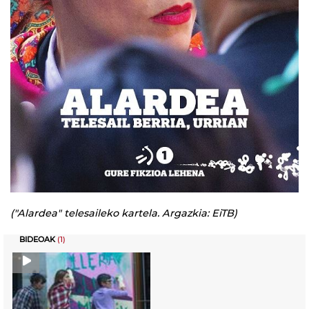
("Alardea" telesaileko kartela. Argazkia: EiTB)
BIDEOAK
(1)