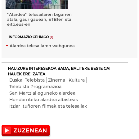
''Alardea'' telesailaren bigarren
atala, gaur gauean, ETB1en eta
eitb.eus-en
INFORMAZIO GEHIAGO
(1)
Alardea telesailaren webgunea
HAU ZURE INTERESEKOA BADA, BALITEKE BESTE GAI
HAUEK ERE IZATEA
Euskal Telebista
Zinema
Kultura
Telebista Programazioa
San Martzial eguneko alardea
Hondarribiko alardea albisteak
Itziar Ituñoren filmak eta telesailak