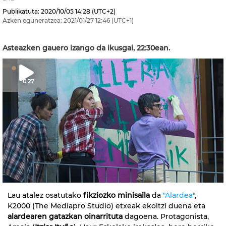
Publikatuta:
2020/10/05
14:28
(UTC+2)
Azken eguneratzea:
2021/01/27
12:46
(UTC+1)
Asteazken gauero izango da ikusgai, 22:30ean.
0:27
Lau atalez osatutako
fikziozko minisaila
da
"Alardea"
,
K2000 (The Mediapro Studio) etxeak ekoitzi duena eta
alardearen gatazkan oinarrituta
dagoena. Protagonista,