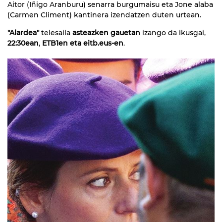
Aitor (Iñigo Aranburu) senarra burgumaisu eta Jone alaba
(Carmen Climent) kantinera izendatzen duten urtean.
"Alardea"
telesaila
asteazken gauetan
izango da ikusgai,
22:30ean
,
ETB1en eta eitb.eus-en
.