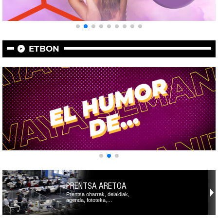
ETBON
PRENTSA ARETOA
Prentsa oharrak, deialdiak,
agenda, fototeka,…