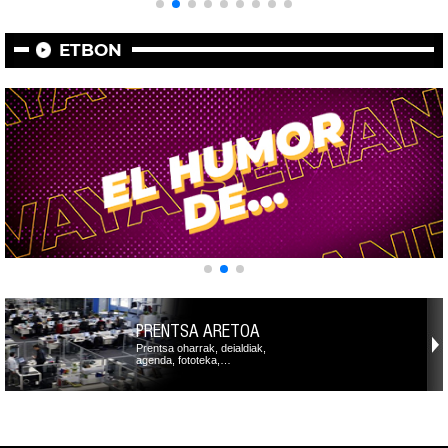
ETBON
PRENTSA ARETOA
Prentsa oharrak, deialdiak,
agenda, fototeka,…