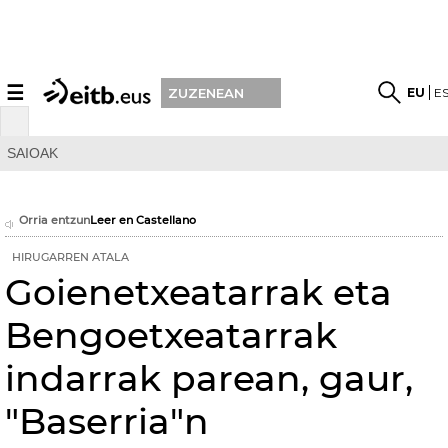
☰
EU
E
ZUZENEAN
SAIOAK
Orria entzun
Leer en Castellano
HIRUGARREN ATALA
Goienetxeatarrak eta
Bengoetxeatarrak
indarrak parean, gaur,
"Baserria"n