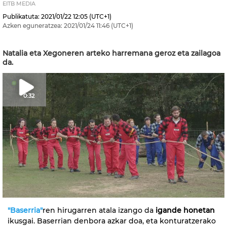
EITB MEDIA
Publikatuta:
2021/01/22
12:05
(UTC+1)
Azken eguneratzea:
2021/01/24
11:46
(UTC+1)
Natalia eta Xegoneren arteko harremana geroz eta zailagoa
da.
0:32
"Baserria"
ren hirugarren atala izango da
igande honetan
ikusgai. Baserrian denbora azkar doa, eta konturatzerako