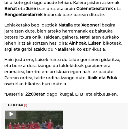
bi bikote gutxiago daude lehian. Kalera jaisten azkenak
Beñat
eta
June
izan dira, eta orain
Goienetxeatarrek
eta
Bengoetxeatarrek
indarrak pare-parean dituzte.
Lehiaketako begi guztiek
Natalia
eta
Xegoneri
begira
jarraitzen dute, bien arteko harremanak ez baitauka
batere itxura onik. Taldean, gainera, Nataliaren aurkako
lehen iritziak sortzen hasi dira;
Ainhoak, Luisen
bikoteak,
argi eta garbi azaldu du Nataliarekiko ezin-ikusia.
Hain justu ere, Luisek hartu du talde gorriaren gidaritza,
eta bere ardura izango da taldekideak garaipenera
eramatea, berriro ere arriskuan egon nahi ez badute.
Parean ordea, talde urdina izango dute,
Ibaik eta Eduk
osaturiko bikotea buru dutela.
"Baserria"
22:00etan
dago ikusgai, ETB1 eta eitb.eus-en.
BIDEOAK
(1)