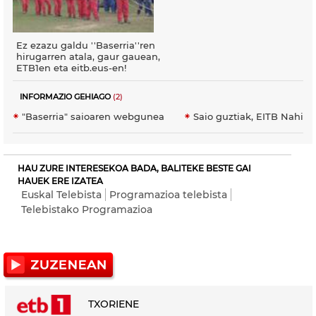
Ez ezazu galdu ''Baserria''ren
hirugarren atala, gaur gauean,
ETB1en eta eitb.eus-en!
INFORMAZIO GEHIAGO
(2)
"Baserria" saioaren webgunea
Saio guztiak, EITB Nahier
HAU ZURE INTERESEKOA BADA, BALITEKE BESTE GAI
HAUEK ERE IZATEA
Euskal Telebista
Programazioa telebista
Telebistako Programazioa
TXORIENE