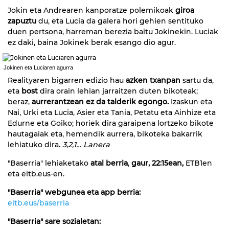
Jokin eta Andrearen kanporatze polemikoak
giroa
zapuztu
du, eta Lucia da galera hori gehien sentituko
duen pertsona, harreman berezia baitu Jokinekin. Luciak
ez daki, baina Jokinek berak esango dio agur.
Jokinen eta Luciaren agurra
Realityaren bigarren edizio hau
azken txanpan
sartu da,
eta
bost
dira orain lehian jarraitzen duten bikoteak;
beraz,
aurrerantzean ez da talderik egongo.
Izaskun eta
Nai, Urki eta Lucia, Asier eta Tania, Petatu eta Ainhize eta
Edurne eta Goiko; horiek dira garaipena lortzeko bikote
hautagaiak eta, hemendik aurrera, bikoteka bakarrik
lehiatuko dira.
3,2,1… Lanera
"Baserria" lehiaketako
atal berria
,
gaur,
22:15ean,
ETB1en
eta eitb.eus-en.
"Baserria" webgunea eta app berria:
eitb.eus/baserria
"Baserria" sare sozialetan: