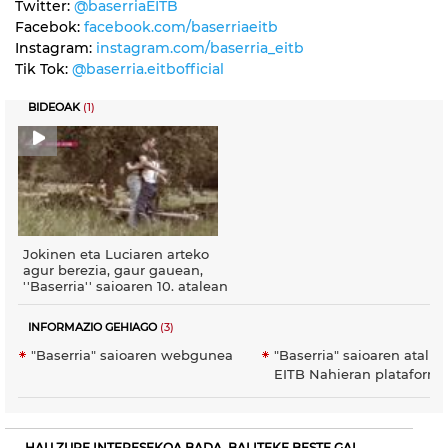
Twitter:
@baserriaEITB
Facebok:
facebook.com/baserriaeitb
Instagram:
instagram.com/baserria_eitb
Tik Tok:
@baserria.eitbofficial
BIDEOAK
(1)
Jokinen eta Luciaren arteko
agur berezia, gaur gauean,
''Baserria'' saioaren 10. atalean
INFORMAZIO GEHIAGO
(3)
"Baserria" saioaren webgunea
"Baserria" saioaren atal gu
EITB Nahieran plataform
HAU ZURE INTERESEKOA BADA, BALITEKE BESTE GAI