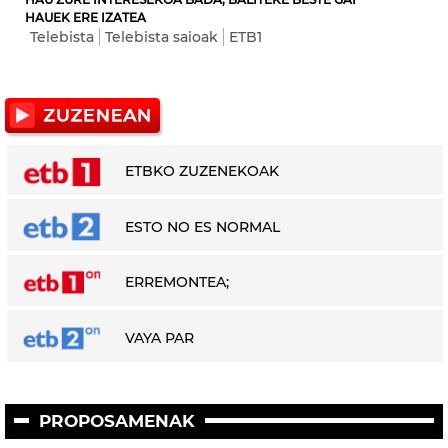
HAUEK ERE IZATEA
Telebista
Telebista saioak
ETB1
ETBKO ZUZENEKOAK
ESTO NO ES NORMAL
ERREMONTEA;
VAYA PAR
PROPOSAMENAK