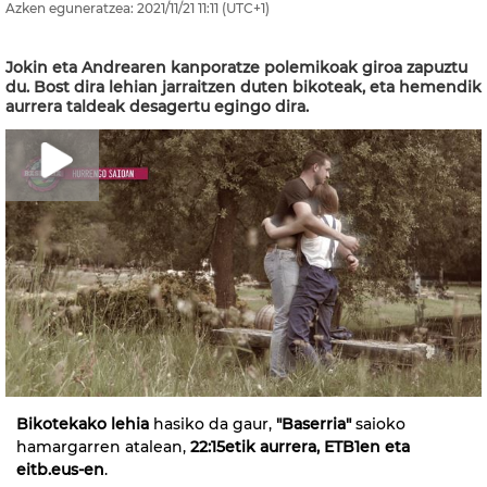
Azken eguneratzea:
2021/11/21
11:11
(UTC+1)
Jokin eta Andrearen kanporatze polemikoak giroa zapuztu
du. Bost dira lehian jarraitzen duten bikoteak, eta hemendik
aurrera taldeak desagertu egingo dira.
Bikotekako lehia
hasiko da gaur,
"Baserria"
saioko
hamargarren atalean,
22:15etik aurrera, ETB1en eta
eitb.eus-en
.