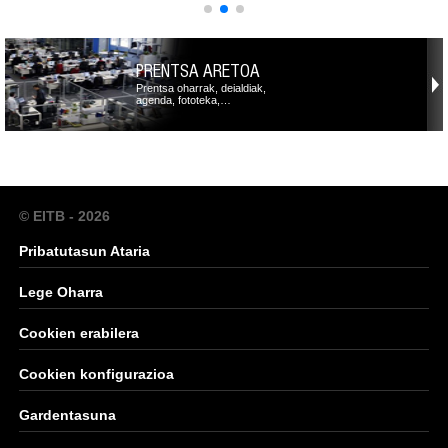
PRENTSA ARETOA
Prentsa oharrak, deialdiak,
agenda, fototeka,…
© EITB - 2026
Pribatutasun Ataria
Lege Oharra
Cookien erabilera
Cookien konfigurazioa
Gardentasuna