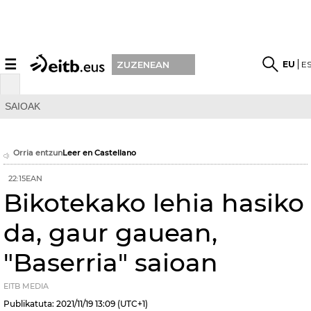
☰
EU
E
ZUZENEAN
SAIOAK
Orria entzun
Leer en Castellano
22:15EAN
Bikotekako lehia hasiko
da, gaur gauean,
"Baserria" saioan
EITB MEDIA
Publikatuta:
2021/11/19
13:09
(UTC+1)