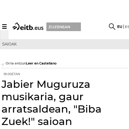
☰
EU
E
ZUZENEAN
SAIOAK
Orria entzun
Leer en Castellano
18:00ETAN
Jabier Muguruza
musikaria, gaur
arratsaldean, "Biba
Zuek!" saioan