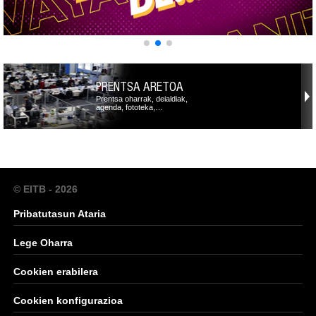
PRENTSA ARETOA
Prentsa oharrak, deialdiak,
agenda, fototeka,…
© EITB - 2026
Pribatutasun Ataria
Lege Oharra
Cookien erabilera
Cookien konfigurazioa