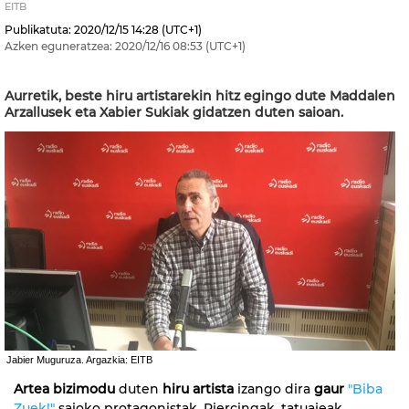
EITB
Publikatuta:
2020/12/15
14:28
(UTC+1)
Azken eguneratzea:
2020/12/16
08:53
(UTC+1)
Aurretik, beste hiru artistarekin hitz egingo dute Maddalen
Arzallusek eta Xabier Sukiak gidatzen duten saioan.
Jabier Muguruza. Argazkia: EITB
Artea bizimodu
duten
hiru artista
izango dira
gaur
"Biba
Zuek!"
saioko protagonistak. Piercingak, tatuajeak,