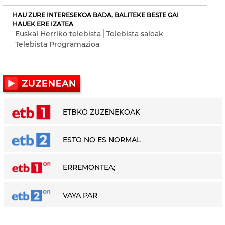
HAU ZURE INTERESEKOA BADA, BALITEKE BESTE GAI
HAUEK ERE IZATEA
Euskal Herriko telebista
Telebista saioak
Telebista Programazioa
ETBKO ZUZENEKOAK
ESTO NO ES NORMAL
ERREMONTEA;
VAYA PAR