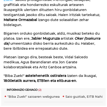
graffitiak eta hondarrezko eskulturak artearen
ikuspegitik ulertzen dituzten hiru gonbidaturen
testigantzak jasoko ditu saioak. Haien iritziak tartekatuz,
Maitane Ormazabal
izango dute solasaldian zehar
bidelagun.
Bigarren orduko gonbidatuak, aldiz, musikaz beteko du
platoa. Izan ere,
Jabier Muguruza
artistak
Oker (txakurra
da)
umeentzako disko berria aurkeztuko du. Halaber,
bere ibilbidea ere errepasatuko dute.
Platoan izango dira, besteak beste, Vidal Salcedo
medikua, Agus Barandiaran eta Jon Garate
kolaboratzaileak eta Aritz Ganboa artzaina.
"Biba Zuek!"
astelehenetik ostiralera
izaten da ikusgai,
18:00etatik aurrera, ETB1en eta eitb.eus-en
.
INFORMAZIO GEHIAGO
(2)
"Biba Zuek!" saioaren webgunea
Saio guztiak, EITB Nahier