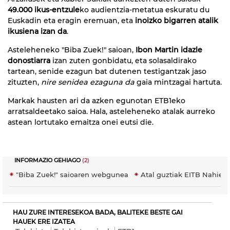
49.000 ikus-entzule
ko audientzia-metatua eskuratu du
Euskadin eta eragin eremuan, eta
inoizko bigarren atalik
ikusiena izan da
.
Asteleheneko "Biba Zuek!" saioan,
Ibon Martin idazle
donostiarra
izan zuten gonbidatu, eta solasaldirako
tartean, senide ezagun bat dutenen testigantzak jaso
zituzten,
nire senidea ezaguna da
gaia mintzagai hartuta.
Markak hausten ari da azken egunotan ETB1eko
arratsaldeetako saioa. Hala, asteleheneko atalak aurreko
astean lortutako emaitza onei eutsi die.
INFORMAZIO GEHIAGO
(2)
"Biba Zuek!" saioaren webgunea
Atal guztiak EITB Nahier
HAU ZURE INTERESEKOA BADA, BALITEKE BESTE GAI
HAUEK ERE IZATEA