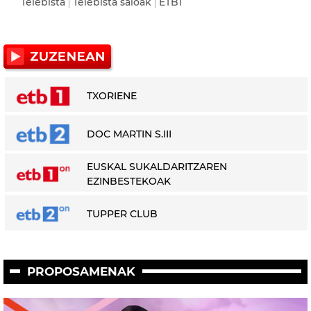
Telebista
Telebista saioak
ETB1
TXORIENE
DOC MARTIN S.III
EUSKAL SUKALDARITZAREN
EZINBESTEKOAK
TUPPER CLUB
PROPOSAMENAK