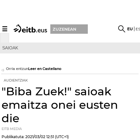
☰
EU
E
ZUZENEAN
SAIOAK
Orria entzun
Leer en Castellano
AUDIENTZIAK
"Biba Zuek!" saioak
emaitza onei eusten
die
EITB MEDIA
Publikatuta:
2021/03/02
12:51
(UTC+1)