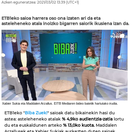
Azken eguneratzea:
2021/03/02
13:39
(UTC+1)
ETB1eko saioa harrera oso ona izaten ari da eta
asteleheneko atala inoizko bigarren saiorik ikusiena izan da.
Xabier Sukia eta Maddalen Arzallus. EITB Mediaren bideo batetik hartutako irudia.
ETB1eko "
Biba Zuek!
" saioak datu bikainekin hasi du
astea: asteleheneko atalak
% 4,9ko audientzia-zatia
lortu
du eta euskaldunen arteko
% 13,0ko kuota.
Maddalen
Arzallusek eta Xabier Sukiak aurkezten duten saioak