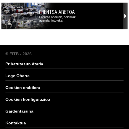
PRENTSA ARETOA
Prentsa oharrak, deialdiak,
agenda, fototeka,…
© EITB - 2026
Pribatutasun Ataria
Lege Oharra
Cookien erabilera
Cookien konfigurazioa
Gardentasuna
Kontaktua