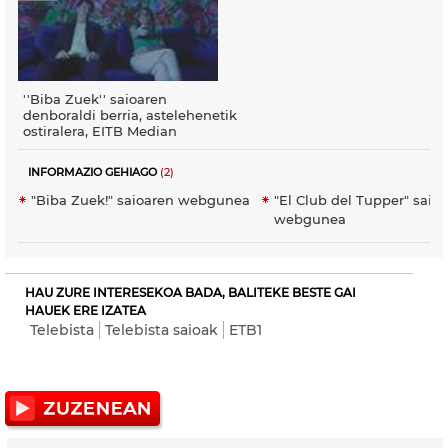
''Biba Zuek'' saioaren
denboraldi berria, astelehenetik
ostiralera, EITB Median
INFORMAZIO GEHIAGO
(2)
"Biba Zuek!" saioaren webgunea
"El Club del Tupper" saio
webgunea
HAU ZURE INTERESEKOA BADA, BALITEKE BESTE GAI
HAUEK ERE IZATEA
Telebista
Telebista saioak
ETB1