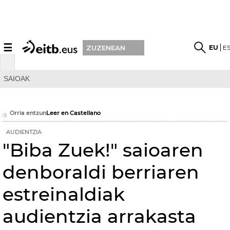
☰
EU
E
ZUZENEAN
SAIOAK
Orria entzun
Leer en Castellano
AUDIENTZIA
"Biba Zuek!" saioaren
denboraldi berriaren
estreinaldiak
audientzia arrakasta