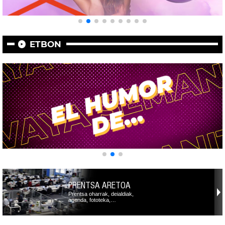
ETBON
PRENTSA ARETOA
Prentsa oharrak, deialdiak,
agenda, fototeka,…