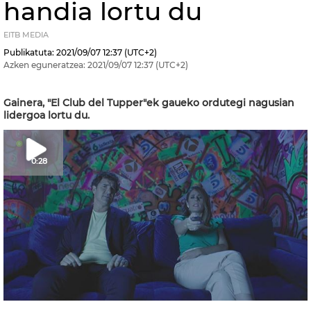
handia lortu du
EITB MEDIA
Publikatuta:
2021/09/07
12:37
(UTC+2)
Azken eguneratzea:
2021/09/07
12:37
(UTC+2)
Gainera, "El Club del Tupper"ek gaueko ordutegi nagusian
lidergoa lortu du.
0:28