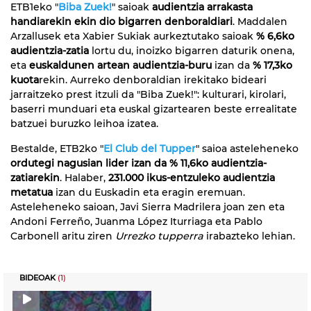
ETB1eko "
Biba Zuek!
" saioak
audientzia arrakasta
handiarekin ekin dio bigarren denboraldiari
. Maddalen
Arzallusek eta Xabier Sukiak aurkeztutako saioak
% 6,6ko
audientzia-zatia
lortu du, inoizko bigarren daturik onena,
eta
euskaldunen artean audientzia-buru
izan da
% 17,3ko
kuota
rekin. Aurreko denboraldian irekitako bideari
jarraitzeko prest itzuli da "Biba Zuek!": kulturari, kirolari,
baserri munduari eta euskal gizartearen beste errealitate
batzuei buruzko leihoa izatea.
Bestalde, ETB2ko "
El Club del Tupper
" saioa asteleheneko
ordutegi nagusian lider izan da % 11,6ko audientzia-
zatiarekin
. Halaber,
231.000 ikus-entzuleko audientzia
metatua
izan du Euskadin eta eragin eremuan.
Asteleheneko saioan, Javi Sierra Madrilera joan zen eta
Andoni Ferreño, Juanma López Iturriaga eta Pablo
Carbonell aritu ziren
Urrezko tupperra
irabazteko lehian.
BIDEOAK
(1)