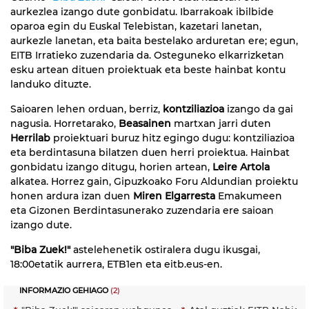
aurkezlea izango dute gonbidatu. Ibarrakoak ibilbide
oparoa egin du Euskal Telebistan, kazetari lanetan,
aurkezle lanetan, eta baita bestelako arduretan ere; egun,
EITB Irratieko zuzendaria da. Osteguneko elkarrizketan
esku artean dituen proiektuak eta beste hainbat kontu
landuko dituzte.
Saioaren lehen orduan, berriz,
kontziliazioa
izango da gai
nagusia. Horretarako,
Beasainen
martxan jarri duten
Herrilab
proiektuari buruz hitz egingo dugu: kontziliazioa
eta berdintasuna bilatzen duen herri proiektua. Hainbat
gonbidatu izango ditugu, horien artean,
Leire Artola
alkatea. Horrez gain, Gipuzkoako Foru Aldundian proiektu
honen ardura izan duen
Miren Elgarresta
Emakumeen
eta Gizonen Berdintasunerako zuzendaria ere saioan
izango dute.
"Biba Zuek!"
astelehenetik ostiralera dugu ikusgai,
18:00etatik aurrera, ETB1en eta eitb.eus-en.
INFORMAZIO GEHIAGO
(2)