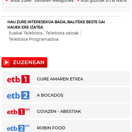
"Biba Zuek!" saioaren webgunea
Atal guztiak EITB Nahier
HAU ZURE INTERESEKOA BADA, BALITEKE BESTE GAI
HAUEK ERE IZATEA
Euskal Telebista
Telebista saioak
Telebista Programazioa
GURE AMAREN ETXEA
A BOCADOS
GO!AZEN - ABESTIAK
ROBIN FOOD