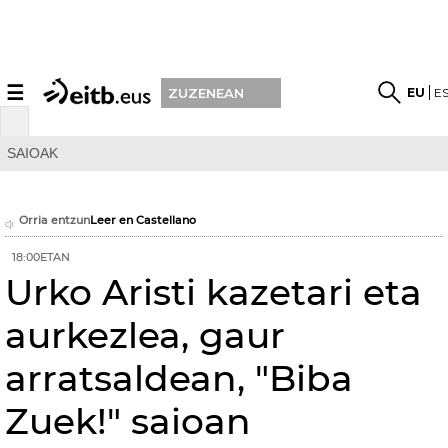
☰
EU
E
ZUZENEAN
SAIOAK
Orria entzun
Leer en Castellano
18:00ETAN
Urko Aristi kazetari eta
aurkezlea, gaur
arratsaldean, "Biba
Zuek!" saioan