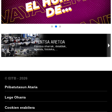
PRENTSA ARETOA
Prentsa oharrak, deialdiak,
agenda, fototeka,…
© EITB - 2026
Pribatutasun Ataria
Lege Oharra
Cookien erabilera