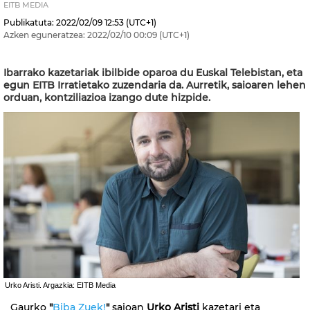
EITB MEDIA
Publikatuta:
2022/02/09
12:53
(UTC+1)
Azken eguneratzea:
2022/02/10
00:09
(UTC+1)
Ibarrako kazetariak ibilbide oparoa du Euskal Telebistan, eta
egun EITB Irratietako zuzendaria da. Aurretik, saioaren lehen
orduan, kontziliazioa izango dute hizpide.
Urko Aristi. Argazkia: EITB Media
Gaurko
"
Biba Zuek!
"
saioan
Urko Aristi
kazetari eta