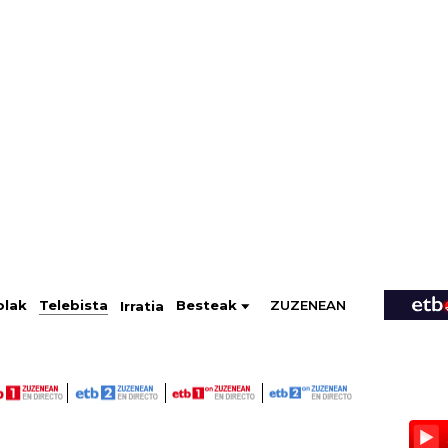
ZUZENEAN
Telebista
Besteak
olak
Irratia