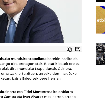
pisuko munduko txapelketa
batekin hasiko da.
zango dira protagonistak. Bietatik batek ere ez
ta biak dira munduko txapeldunak. Gainera,
o emaitzak lortu zituen: urrezko dominak Joko
ketan, baina Briedisek bere herrian
ukrainarra eta Fidel Monterrosa kolonbiarra
o Campa eta Ivan Alvarez
mexikarren arteko