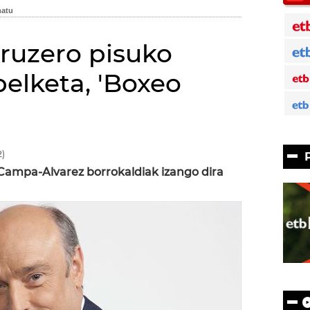
kruzero pisuko
elketa, 'Boxeo
n
)
Campa-Alvarez borrokaldiak izango dira