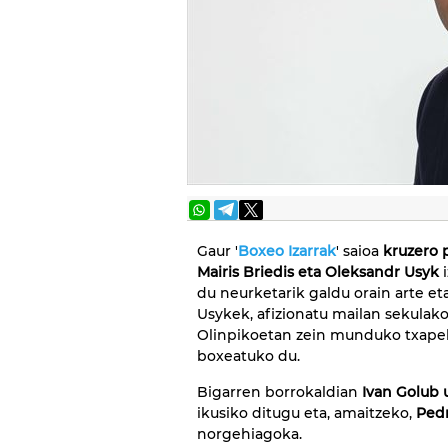
Gaur '
Boxeo Izarrak
' saioa
kruzero 
Mairis Briedis eta Oleksandr Usyk
i
du neurketarik galdu orain arte e
Usykek, afizionatu mailan sekulak
Olinpikoetan zein munduko txapel
boxeatuko du.
Bigarren borrokaldian
Ivan Golub 
ikusiko ditugu eta, amaitzeko,
Pedr
norgehiagoka.