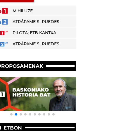
MIHILUZE
ATRÁPAME SI PUEDES
PILOTA; ETB KANTXA
ATRÁPAME SI PUEDES
PROPOSAMENAK
ETBON