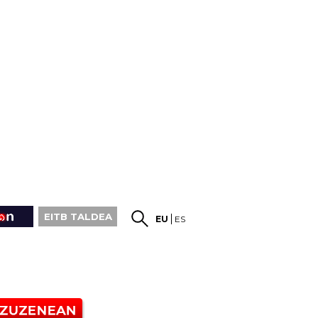
EITB TALDEA
EU
ES