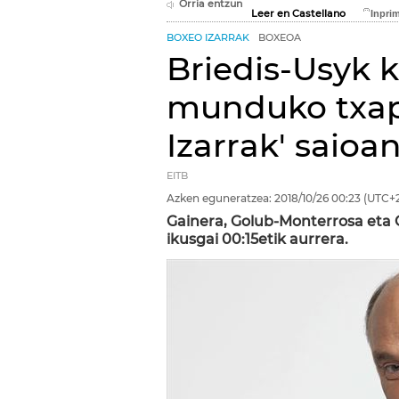
Orria entzun
Leer en Castellano
BOXEO IZARRAK
BOXEOA
Briedis-Usyk 
munduko txap
Izarrak' saioa
EITB
Azken eguneratzea:
2018/10/26
00:23
(UTC+2
Gainera, Golub-Monterrosa eta 
ikusgai 00:15etik aurrera.