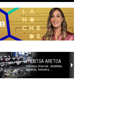
PRENTSA ARETOA
Prentsa oharrak, deialdiak,
agenda, fototeka,…