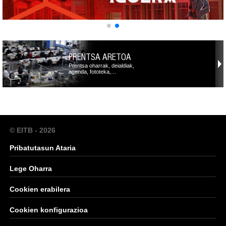
PRENTSA ARETOA
Prentsa oharrak, deialdiak,
agenda, fototeka,…
© EITB - 2026
Pribatutasun Ataria
Lege Oharra
Cookien erabilera
Cookien konfigurazioa