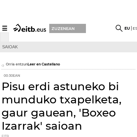
☰
EU
E
ZUZENEAN
SAIOAK
Orria entzun
Leer en Castellano
00:30EAN
Pisu erdi astuneko bi
munduko txapelketa,
gaur gauean, 'Boxeo
Izarrak' saioan
EITB