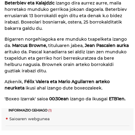
Beterbiev eta Kalajdzic
izango dira aurrez aurre, maila
horretako munduko gerrikoa jokoan dagoela. Beterbiev
errusiarrak 13 borrokaldi egin ditu eta denak k.o bidez
irabazi. Boxeolari bosniarrak, ostera, 25 borrokalditatik
bakarra galdu du.
Bigarren norgehiagoka ere munduko txapelketa izango
da.
Marcus Browne,
tituluaren jabea,
Jean Pascalen aurka
arituko da. Pascal kanadiarra sei aldiz izan zen munduko
txapeldun eta gerriko hori berreskuratzea da bere
helburu nagusia. Brownek orain arteko borrokaldi
guztiak irabazi ditu.
Azkenik,
Félix Valera eta Mario Aguilarren arteko
neurketa
ikusi ahal izango dute boxeozaleek.
'Boxeo Izarrak' saioa
00:30ean
izango da ikusgai
ETB1en.
INFORMAZIO GEHIAGO
(1)
Saioaren webgunea