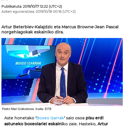
Publikatuta:
2019/10/17
12:22
(UTC+2)
Azken eguneratzea:
2019/10/18
00:16
(UTC+2)
Artur Beterbiev-Kalajdzic eta Marcus Browne-Jean Pascal
norgehiagokak eskainiko dira.
Pedro Mari Goikoetxea. Irudia: EiTB
Aste honetako
'
Boxeo Izarrak
'
saio osoa
pisu erdi
astuneko boxeolariei eskaini
ko zaie. Hasteko,
Artur