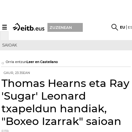
☰
EU
E
ZUZENEAN
SAIOAK
Orria entzun
Leer en Castellano
GAUR, 23:35EAN
Thomas Hearns eta Ray
'Sugar' Leonard
txapeldun handiak,
"Boxeo Izarrak" saioan
EITB