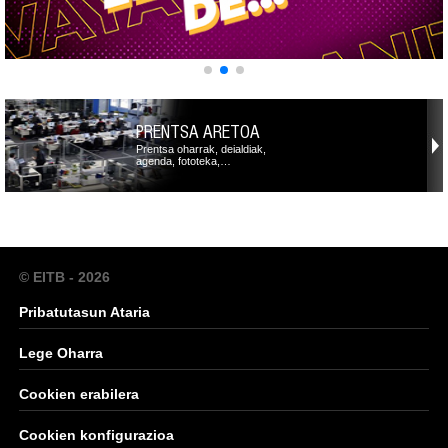
PRENTSA ARETOA
Prentsa oharrak, deialdiak,
agenda, fototeka,…
© EITB - 2026
Pribatutasun Ataria
Lege Oharra
Cookien erabilera
Cookien konfigurazioa