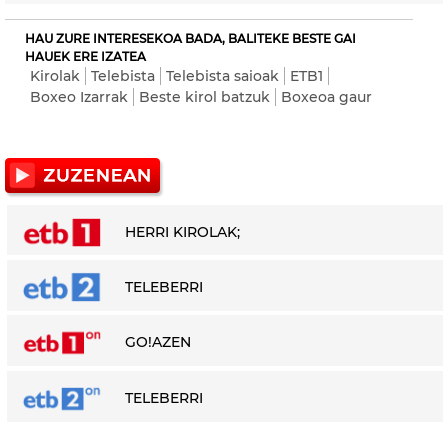
HAU ZURE INTERESEKOA BADA, BALITEKE BESTE GAI
HAUEK ERE IZATEA
Kirolak
Telebista
Telebista saioak
ETB1
Boxeo Izarrak
Beste kirol batzuk
Boxeoa gaur
HERRI KIROLAK;
TELEBERRI
GO!AZEN
TELEBERRI