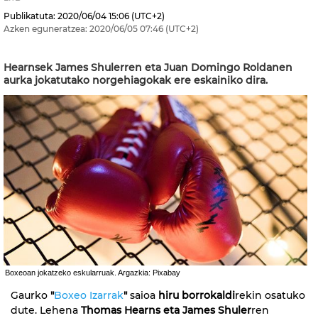
Publikatuta:
2020/06/04
15:06
(UTC+2)
Azken eguneratzea:
2020/06/05
07:46
(UTC+2)
Hearnsek James Shulerren eta Juan Domingo Roldanen
aurka jokatutako norgehiagokak ere eskainiko dira.
Boxeoan jokatzeko eskularruak. Argazkia: Pixabay
Gaurko
"
Boxeo Izarrak
"
saioa
hiru borrokaldi
rekin osatuko
dute. Lehena
Thomas Hearns eta James Shuler
ren