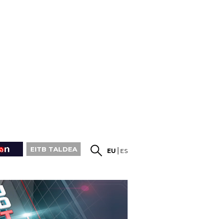
EITB TALDEA
EU
ES