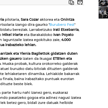
ria
pilotaria,
Sara Cozar
aktorea eta
Onintza
rtsolaria izango dira gaurko
'
Burubero Fest
'
bidatu bereziak. Larrabetzuko
Irati Etxebarria
,
ko
Mikel Iriarte
eta Barakaldoko
Ivan Poyato
n laguntzaile izatea egokituko zaie,
4.000
ua irabazteko lehian.
rrizek eta Ylenia Bagliettok gidatzen duten
azken gauero
izaten da ikusgai
ETB1en eta
n
. Muska probak, kultura orokorreko galderak
atuei buruzko datu bitxiak dituzten galderak
te lehiaketaren dinamika. Lehiakide bakarrak
u finala, baina irabazitako puntuak eurotan
ituzte beste biek.
 parte hartu nahi izanez gero, euskaraz
ondo pasatzeko gogoa eta adinez nagusi izatea
riek betez gero, bidali zure datuak helbide