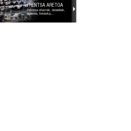
PRENTSA ARETOA
Prentsa oharrak, deialdiak,
agenda, fototeka,…