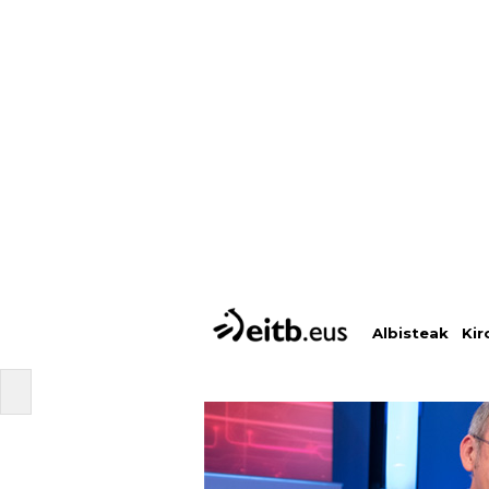
Albisteak
Kir