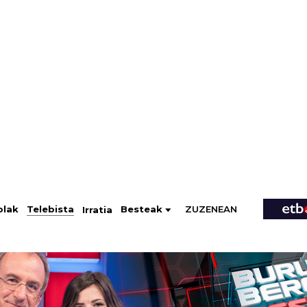
ZUZENEAN
Telebista
Besteak
olak
Irratia