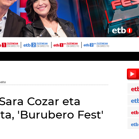
, Sara Cozar eta
a, 'Burubero Fest'