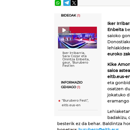
BIDEOAK
(1)
Iker Irribar
Enbeita
be
saioko gon
Donostia
lehiakidee
Iker Irribarria,
euroko zak
Sara Cozar eta
Onintza Enbeita,
gaur, 'Burubero
Kike Amona
Fest'en
saioa
aste
eitb.eus-e
eta gonbid
INFORMAZIO
GEHIAGO
(1)
osatzen du
jokatuko d
eramango d
''Burubero Fest'',
eitb.eus-en
Lehiaketan
badakizu, 
besterik ez da behar. Baldintza ho
honetara:
burubero@eitb.eus
.