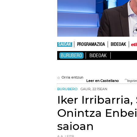
SAIOAK
PROGRAMAZIOA
BIDEOAK
BURUBERO
BIDEOAK
Orria entzun
Leer en Castellano
BURUBERO
GAUR, 22:15EAN
Iker Irribarria
Onintza Enbeit
saioan
A.A. | EITB