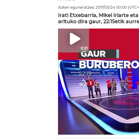
Azken eguneratzea:
2017/05/24
00:00
(UTC+
Irati Etxebarria, Mikel Iriarte e
arituko dira gaur, 22:15etik aurre
0:21