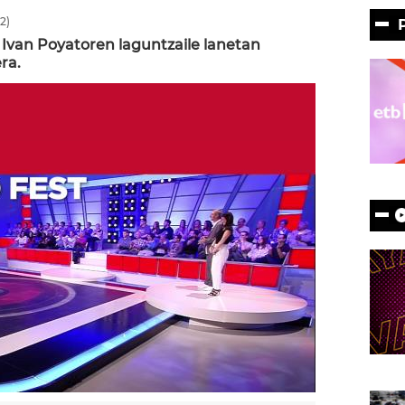
2)
ta Ivan Poyatoren laguntzaile lanetan
ra.