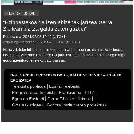
EGUN ON EUSKADI
"Ezinbestekoa da izen-abizenak jartzea Gerra
Zibilean bizitza galdu zuten guztiei"
Publikatuta:
2021/02/08
10:42
(UTC+1)
Azken eguneratzea:
2023/05/11
09:41
(UTC+2)
Gerra Zibileko biktimei buruzko datuen webgunea jarri du martxan Gogora
Institutuak: Aintzane Ezenarro Gogora Institutuko zuzendariak hitz egin digu
gogora.euskadi.eus
-eko datu baseaz.
HAU ZURE INTERESEKOA BADA, BALITEKE BESTE GAI HAUEK
ERE IZATEA
Telebista publikoa
Euskal Telebista
Programazioa telebista
Frankismoa
ETB1
Egun on Euskadi
Gerra Zibileko biktimak
Giza eskubideak
Gogora Institutuaren proiektuak