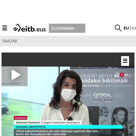
☰
EU
E
ZUZENEAN
SAIOAK
☰