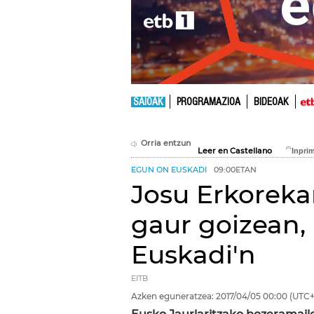
SAIOAK
PROGRAMAZIOA
BIDEOAK
Orria entzun
Leer en Castellano
EGUN ON EUSKADI
09:00ETAN
Josu Erkorekar
gaur goizean,
Euskadi'n
EITB
Azken eguneratzea:
2017/04/05
00:00
(UTC+