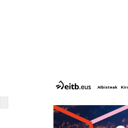
Albisteak
Kir