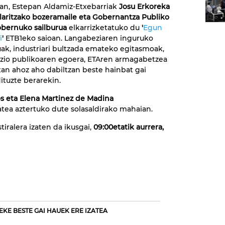
an, Estepan Aldamiz-Etxebarriak
Josu Erkoreka
laritzako bozeramaile eta Gobernantza Publiko
obernuko sailburua
elkarrizketatuko du
'
Egun
i
'
ETB1eko saioan. Langabeziaren inguruko
ak, industriari bultzada emateko egitasmoak,
zio publikoaren egoera, ETAren armagabetzea
an ahoz aho dabiltzan beste hainbat gai
dituzte berarekin.
os eta Elena Martinez de Madina
atea aztertuko dute solasaldirako mahaian.
tiralera izaten da ikusgai,
09:00etatik aurrera,
EKE BESTE GAI HAUEK ERE IZATEA