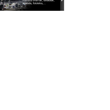
Prentsa oharrak, deialdiak,
agenda, fototeka,…