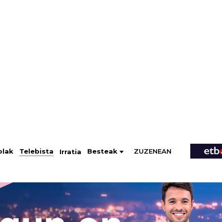
ZUZENEAN
Telebista
Besteak
olak
Irratia