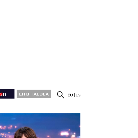
EITB TALDEA
EU
ES