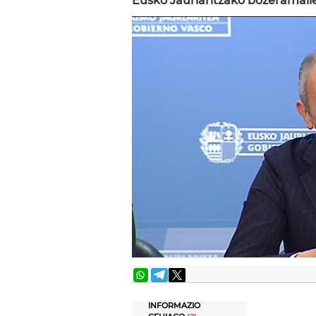
Eusko Jaurlaritzako bozeramail
INFORMAZIO