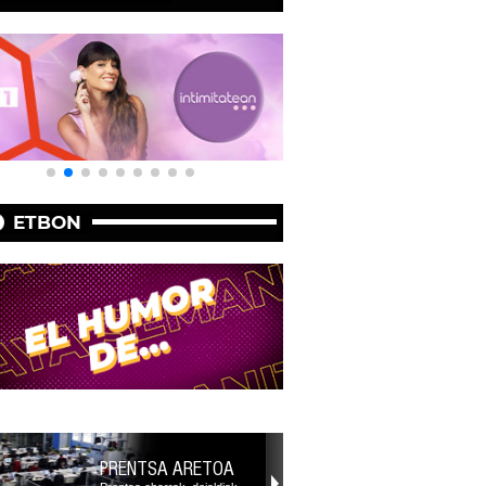
ETBON
PRENTSA ARETOA