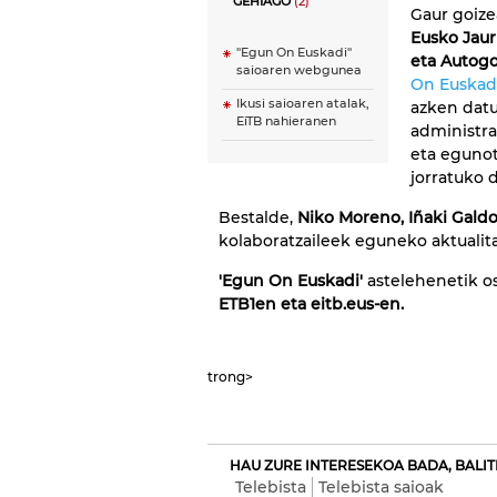
GEHIAGO
(2)
Gaur goize
Eusko Jaur
"Egun On Euskadi"
eta Autog
saioaren webgunea
On Euskad
Ikusi saioaren atalak,
azken datu
EiTB nahieranen
administra
eta egunot
jorratuko 
Bestalde,
Niko Moreno, Iñaki Gald
kolaboratzaileek eguneko aktualit
'Egun On Euskadi'
astelehenetik os
ETB1en eta eitb.eus-en.
trong>
HAU ZURE INTERESEKOA BADA, BALIT
Telebista
Telebista saioak