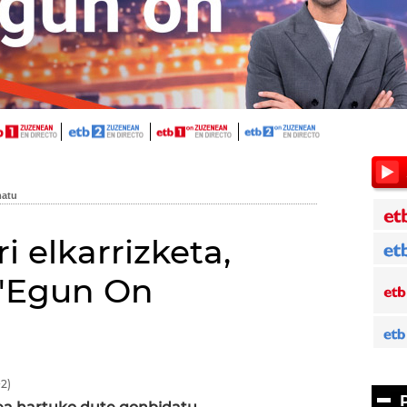
i elkarrizketa,
 'Egun On
2)