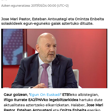
Azken eguneratzea:
2017/05/24
00:00
(UTC+2)
Jose Mari Pastor, Esteban Antxustegi eta Onintza Enbeita
solaskideek egun-eguneko gaiak aztertuko dituzte.
Gaur goizean
,
'
Egun On Euskadi
' ETB1
eko albistegian,
Iñigo Iturrate EAJ/PNVko legebiltzarkidea
hartuko dute
aktualitatea aztertzeko elkarrizketan. Halaber,
Jose Mari
Pastor
,
Esteban Antxustegi
eta
Onitza Enbeita
eseriko