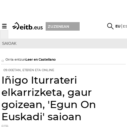
☰
EU
E
ZUZENEAN
SAIOAK
Orria entzun
Leer en Castellano
09:00ETAN, ETB1EN ETA ONLINE
Iñigo Iturrateri
elkarrizketa, gaur
goizean, 'Egun On
Euskadi' saioan
EITB