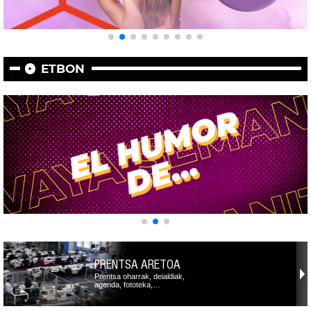
ETBON
PRENTSA ARETOA
Prentsa oharrak, deialdiak,
agenda, fototeka,…