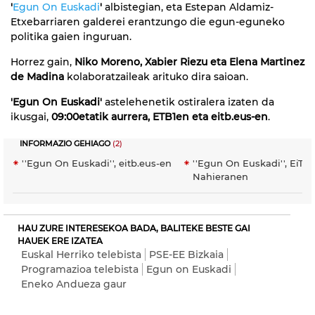
'
Egun On Euskadi
'
albistegian, eta Estepan Aldamiz-
Etxebarriaren galderei erantzungo die egun-eguneko
politika gaien inguruan.
Horrez gain,
Niko Moreno, Xabier Riezu eta Elena Martinez
de Madina
kolaboratzaileak arituko dira saioan.
'Egun On Euskadi'
astelehenetik ostiralera izaten da
ikusgai,
09:00etatik aurrera, ETB1en eta eitb.eus-en
.
INFORMAZIO GEHIAGO
(2)
''Egun On Euskadi'', eitb.eus-en
''Egun On Euskadi'', EiTB
Nahieranen
HAU ZURE INTERESEKOA BADA, BALITEKE BESTE GAI
HAUEK ERE IZATEA
Euskal Herriko telebista
PSE-EE Bizkaia
Programazioa telebista
Egun on Euskadi
Eneko Andueza gaur