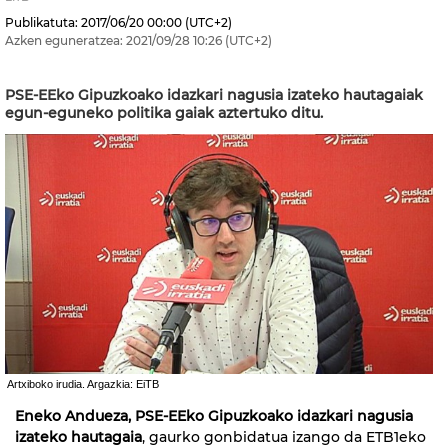
Publikatuta:
2017/06/20
00:00
(UTC+2)
Azken eguneratzea:
2021/09/28
10:26
(UTC+2)
PSE-EEko Gipuzkoako idazkari nagusia izateko hautagaiak
egun-eguneko politika gaiak aztertuko ditu.
Artxiboko irudia. Argazkia: EiTB
Eneko Andueza, PSE-EEko Gipuzkoako idazkari nagusia
izateko hautagaia
, gaurko gonbidatua izango da ETB1eko