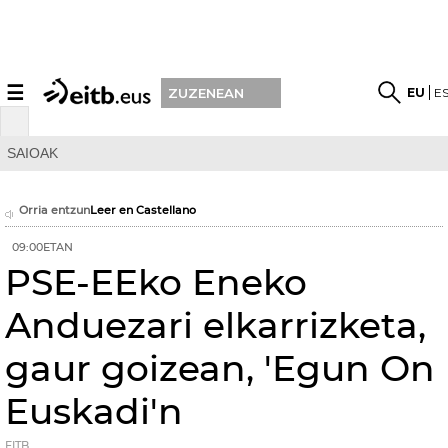
☰
EU
E
ZUZENEAN
SAIOAK
Orria entzun
Leer en Castellano
09:00ETAN
PSE-EEko Eneko
Anduezari elkarrizketa,
gaur goizean, 'Egun On
Euskadi'n
EITB