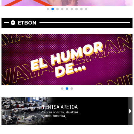
ETBON
PRENTSA ARETOA
Prentsa oharrak, deialdiak,
agenda, fototeka,…