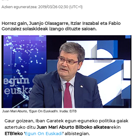
Azken eguneratzea:
2019/03/26
02:30
(UTC+1)
Horrez gain, Juanjo Olasagarre, Itziar Irazabal eta Fabio
Gonzalez solaskideak izango dituzte saioan.
Juan Mari Aburto, 'Egun On Euskadi'n. Irudia: EiTB
Gaur goizean, Iban Garatek egun-eguneko politika gaiak
aztertuko ditu
Juan Mari Aburto Bilboko alkatea
rekin
ETB1eko '
Egun On Euskadi
'
albistegian.