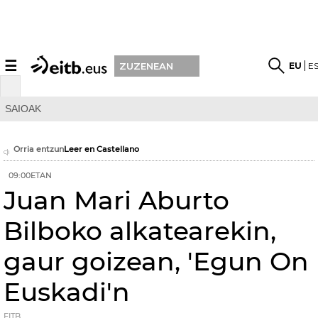
☰
EU
E
ZUZENEAN
SAIOAK
Orria entzun
Leer en Castellano
09:00ETAN
Juan Mari Aburto
Bilboko alkatearekin,
gaur goizean, 'Egun On
Euskadi'n
EITB