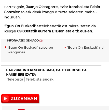
Horrez gain,
Juanjo Olasagarre, Itziar Irazabal eta Fabio
Gonzalez
solaskideak izango dituzte saioaren mahai-
inguruan.
'Egun On Euskadi'
astelehenetik ostiralera izaten da
ikusgai
09:00etatik aurrera ETB1en eta eitb.eus-en.
INFORMAZIO GEHIAGO
(2)
'Egun On Euskadi' saioaren
'Egun On Euskadi', nahie
webgunea
HAU ZURE INTERESEKOA BADA, BALITEKE BESTE GAI
HAUEK ERE IZATEA
Telebista
Telebista saioak