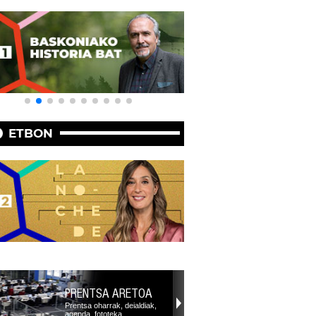
ETBON
PRENTSA ARETOA
Prentsa oharrak, deialdiak,
agenda, fototeka,…