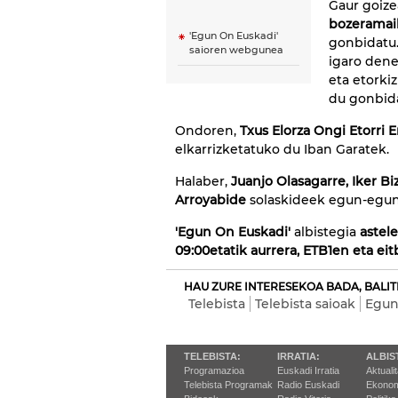
Gaur goiz
bozeramai
'Egun On Euskadi'
gonbidatu.
saioren webgunea
igaro dene
eta etorki
du gonbid
Ondoren,
Txus Elorza Ongi Etorri 
elkarrizketatuko du Iban Garatek.
Halaber,
Juanjo Olasagarre, Iker 
Arroyabide
solaskideek egun-egune
'Egun On Euskadi'
albistegia
astele
09:00etatik aurrera, ETB1en eta eit
HAU ZURE INTERESEKOA BADA, BALIT
Telebista
Telebista saioak
Egun
TELEBISTA:
IRRATIA:
ALBIS
Programazioa
Euskadi Irratia
Aktuali
Telebista Programak
Radio Euskadi
Ekonom