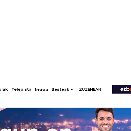
ZUZENEAN
Telebista
Besteak
olak
Irratia