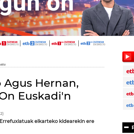
o Agus Hernan,
On Euskadi'n
2)
 Errefuxiatuak elkarteko kidearekin ere