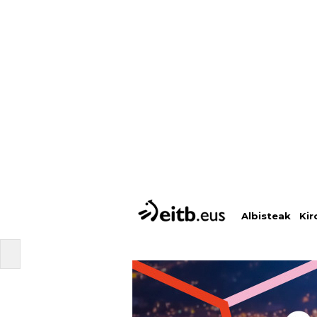
Albisteak
Kir