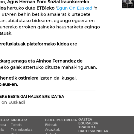
ean,
Agus Hernan Foro Sozial Iraunkorreko
lea
hartuko dute
ETB1eko '
Egun On Euskadi
'
n
 ETAren behin betiko amaieratik urtebete
an, abiatutako bidearen, egungo egoeraren
zunerako erroken gaineko hausnarketa egingo
atuak.
Errefuxiatuak plataformako kidea
ere
Bizkarguenaga eta Ainhoa Fernandez de
ko gaiak aztertuko dituzte mahai-inguruan.
henetik ostiralera
izaten da ikusgai,
b.eus-en
.
EKE BESTE GAI HAUEK ERE IZATEA
 on Euskadi
GAZTEA
TEAK:
KIROLAK:
BIDEO MULTIMEDIA
EGURALDIA
tatea
Futbola
Bideoak
TRAFIKOA
ia
Txirrindularitza
Argazkiak
HAUTESKUNDEAK