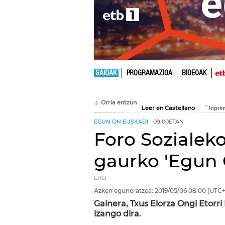
SAIOAK
PROGRAMAZIOA
BIDEOAK
Orria entzun
Leer en Castellano
EGUN ON EUSKADI
09:00ETAN
Foro Sozialek
gaurko 'Egun 
EITB
Azken eguneratzea:
2019/05/06
08:00
(UTC+
Gainera, Txus Elorza Ongi Etorri
izango dira.