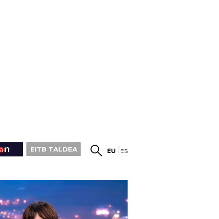
EITB TALDEA
EU
ES