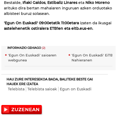
Bestalde,
Iñaki Galdos
,
Estibaliz Linares
eta
Niko Moreno
arituko dira bertan mahaiaren inguruan azken orduotako
albisteei buruz solasean.
'Egun On Euskadi'
09:00etatik 11:00etara
izaten da ikusgai
astelehenetik ostiralera ETB1en eta eitb.eus-en
.
INFORMAZIO GEHIAGO
(2)
'Egun On Euskadi' saioaren
'Egun On Euskadi' EiTB
webgunea
Nahieranen
HAU ZURE INTERESEKOA BADA, BALITEKE BESTE GAI
HAUEK ERE IZATEA
Telebista
Telebista saioak
Egun on Euskadi