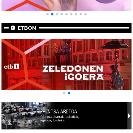
ETBON
PRENTSA ARETOA
Prentsa oharrak, deialdiak,
agenda, fototeka,…