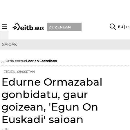
☰
EU
E
ZUZENEAN
SAIOAK
Orria entzun
Leer en Castellano
ETB1EN, 09:00ETAN
Edurne Ormazabal
gonbidatu, gaur
goizean, 'Egun On
Euskadi' saioan
EITB