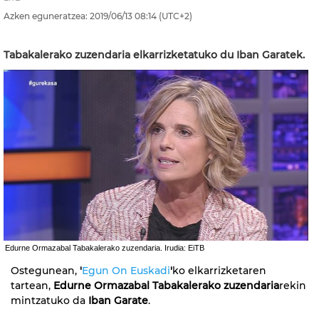
Azken eguneratzea:
2019/06/13
08:14
(UTC+2)
Tabakalerako zuzendaria elkarrizketatuko du Iban Garatek.
Edurne Ormazabal Tabakalerako zuzendaria. Irudia: EiTB
Ostegunean,
'
Egun On Euskadi
'
ko elkarrizketaren
tartean,
Edurne Ormazabal Tabakalerako zuzendaria
rekin
mintzatuko da
Iban Garate
.