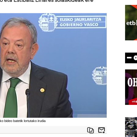
 eta Estibaliz Linares solaskideak ere
bideo batetik lortutako irudia