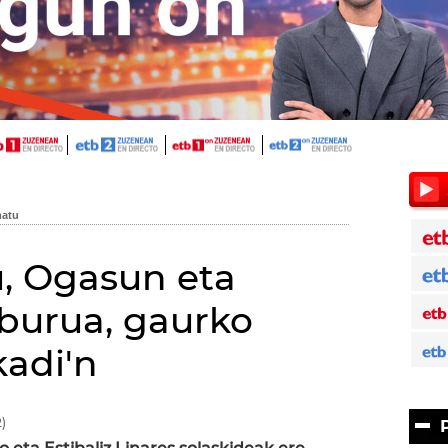
, Ogasun eta
burua, gaurko
adi'n
)