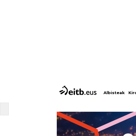
Albisteak
Kir