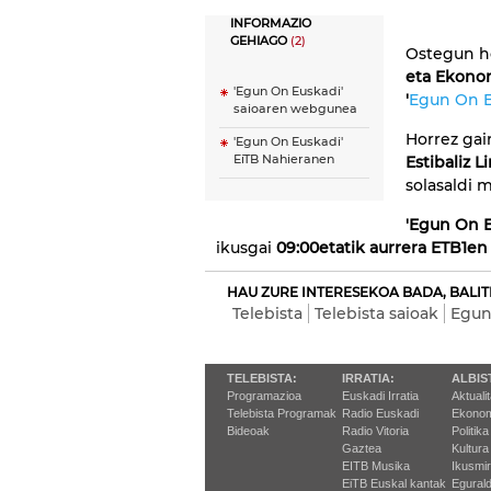
INFORMAZIO
GEHIAGO
(2)
Ostegun h
eta Ekonom
'Egun On Euskadi'
'
Egun On E
saioaren webgunea
Horrez gai
'Egun On Euskadi'
EiTB Nahieranen
Estibaliz L
solasaldi 
'Egun On E
ikusgai
09:00etatik aurrera ETB1en 
HAU ZURE INTERESEKOA BADA, BALIT
Telebista
Telebista saioak
Egun
TELEBISTA:
IRRATIA:
ALBIS
Programazioa
Euskadi Irratia
Aktuali
Telebista Programak
Radio Euskadi
Ekonom
Bideoak
Radio Vitoria
Politika
Gaztea
Kultura
EITB Musika
Ikusmi
EiTB Euskal kantak
Egurald