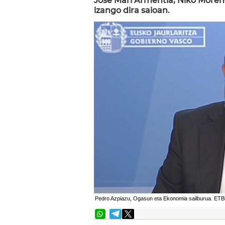
Jose Mari Armentia, Niko Moreno
izango dira saioan.
Pedro Azpiazu, Ogasun eta Ekonomia sailburua. ETBko 