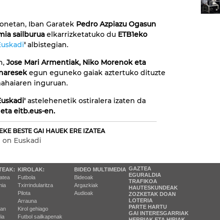
onetan, Iban Garatek
Pedro Azpiazu Ogasun
ia sailburua
elkarrizketatuko du
ETB1eko
uskadi
'
albistegian.
n,
Jose Mari Armentiak, Niko Morenok eta
inaresek
egun eguneko gaiak aztertuko dituzte
mahaiaren inguruan.
uskadi'
astelehenetik ostiralera izaten da
eta eitb.eus-en.
EKE BESTE GAI HAUEK ERE IZATEA
 on Euskadi
GAZTEA
TEAK:
KIROLAK:
BIDEO MULTIMEDIA
EGURALDIA
tatea
Futbola
Bideoak
TRAFIKOA
ia
Txirrindularitza
Argazkiak
HAUTESKUNDEAK
Pilota
Audioak
ZOZKETAK DOAN
LOTERIA
Arrauna
PARTE HARTU
ran
Kirol gehiago
GAI INTERESGARRIAK
ia
Futbol sailkapenak
HERRIAK ETA HIRIAK