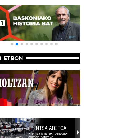
ETBON
PRENTSA ARETOA
Prentsa oharrak, deialdiak,
agenda, fototeka,…