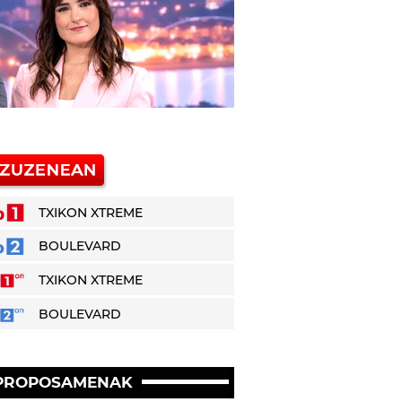
TXIKON XTREME
BOULEVARD
TXIKON XTREME
BOULEVARD
PROPOSAMENAK