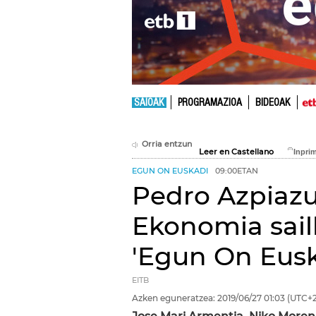
SAIOAK
PROGRAMAZIOA
BIDEOAK
Orria entzun
Leer en Castellano
EGUN ON EUSKADI
09:00ETAN
Pedro Azpiazu
Ekonomia sail
'Egun On Eusk
EITB
Azken eguneratzea:
2019/06/27
01:03
(UTC+2