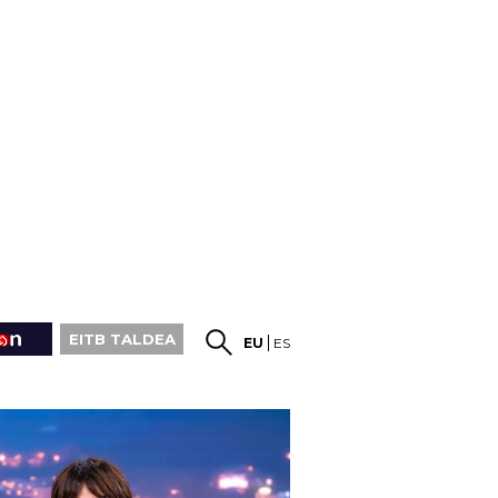
EITB TALDEA
EU
ES