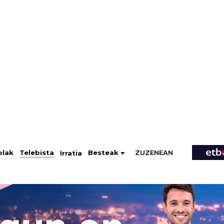
ZUZENEAN
Telebista
Besteak
olak
Irratia