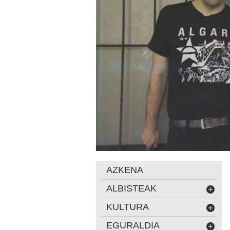
AZKENA
ALBISTEAK
KULTURA
EGURALDIA