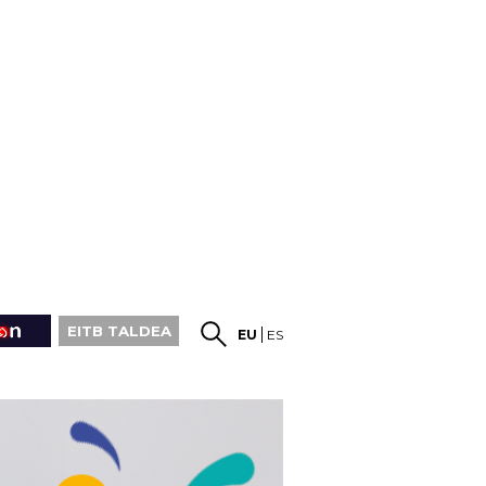
EITB TALDEA
EU
ES