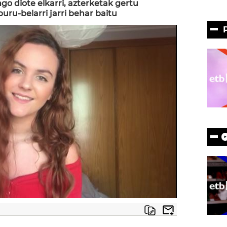
o diote elkarri, azterketak gertu
uru-belarri jarri behar baitu