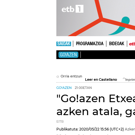
SAIOAK
PROGRAMAZIOA
BIDEOAK
GO!AZEN
Orria entzun
Leer en Castellano
GO!AZEN
21:00ETAN
"Go!azen Etxea
azken atala, 
EITB
Publikatuta:
2020/05/22
15:56
(UTC+2)
Azken