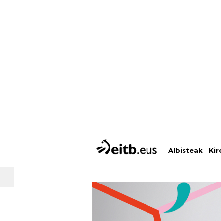
Albisteak
Kir