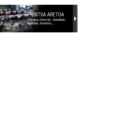
PRENTSA ARETOA
Prentsa oharrak, deialdiak,
agenda, fototeka,…