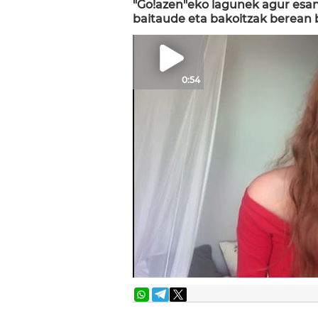
"Go!azen"eko lagunek agur esang
baitaude eta bakoitzak berean b
0:54