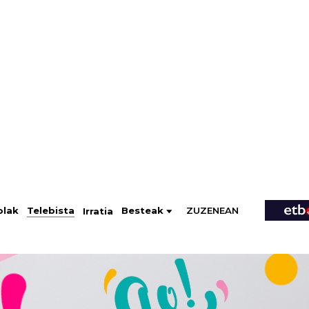
ZUZENEAN
Telebista
Besteak
olak
Irratia