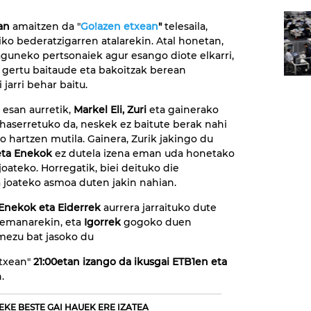
an
amaitzen da "
Go!azen etxean
"
telesaila,
ko bederatzigarren atalarekin. Atal honetan,
zaguneko pertsonaiek agur esango diote elkarri,
 gertu baitaude eta bakoitzak berean
 jarri behar baitu.
 esan aurretik,
Markel Eli, Zuri
eta gainerako
haserretuko da, neskek ez baitute berak nahi
io hartzen mutila. Gainera, Zurik jakingo du
eta Enekok
ez dutela izena eman uda honetako
joateko. Horregatik, biei deituko die
 joateko asmoa duten jakin nahian.
Enekok eta Eiderrek
aurrera jarraituko dute
remanarekin, eta
Igorrek
gogoko duen
mezu bat jasoko du
Etxean"
21:00etan izango da ikusgai ETB1en eta
.
EKE BESTE GAI HAUEK ERE IZATEA