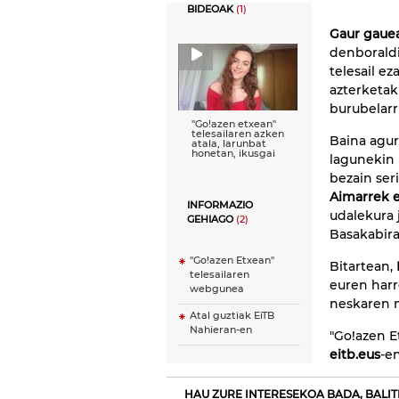
BIDEOAK
(1)
Gaur gaue
denboraldi
telesail e
azterketak
burubelarri
''Go!azen etxean''
telesailaren azken
Baina agur
atala, larunbat
honetan, ikusgai
lagunekin 
bezain ser
Aimarrek 
INFORMAZIO
udalekura 
GEHIAGO
(2)
Basakabira
"Go!azen Etxean"
Bitartean,
telesailaren
euren har
webgunea
neskaren 
Atal guztiak EiTB
Nahieran-en
"Go!azen 
eitb.eus
-en
HAU ZURE INTERESEKOA BADA, BALIT