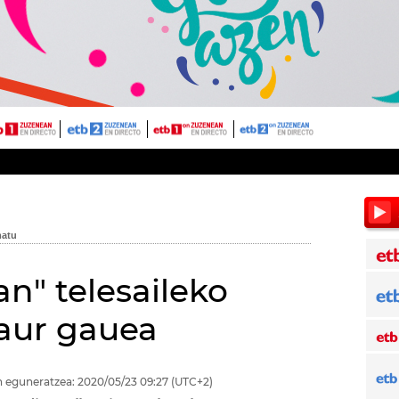
n" telesaileko
gaur gauea
 eguneratzea:
2020/05/23
09:27
(UTC+2)