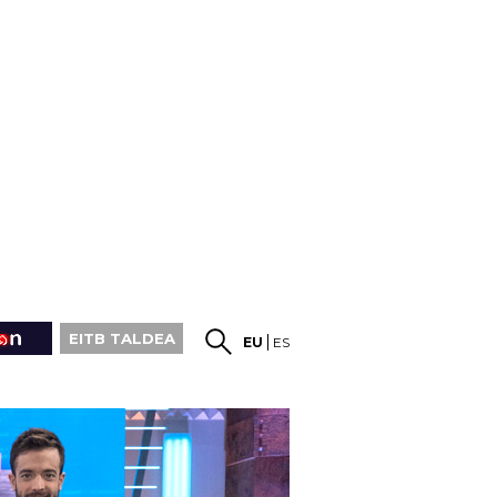
EITB TALDEA
EU
ES