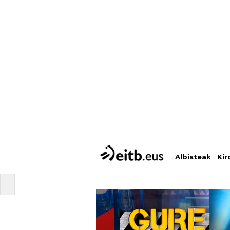
Albisteak
Kir