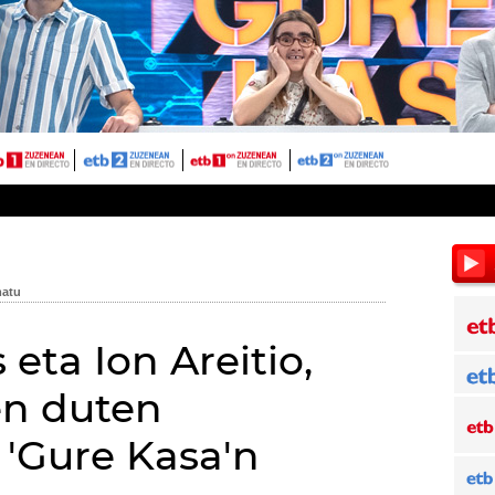
eta Ion Areitio,
ten duten
 'Gure Kasa'n