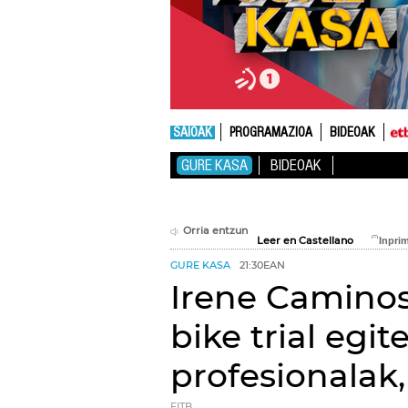
SAIOAK
PROGRAMAZIOA
BIDEOAK
GURE KASA
BIDEOAK
Orria entzun
Leer en Castellano
GURE KASA
21:30EAN
Irene Caminos 
bike trial egi
profesionalak,
EITB