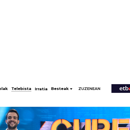
ZUZENEAN
Telebista
Besteak
olak
Irratia