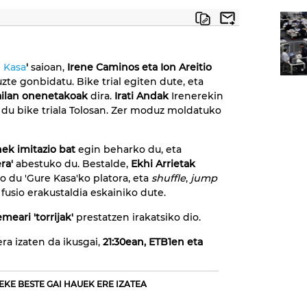
 Kasa
'
saioan,
Irene Caminos eta Ion Areitio
zte gonbidatu. Bike trial egiten dute, eta
lan onenetakoak
dira.
Irati Andak
Irenerekin
du bike triala Tolosan. Zer moduz moldatuko
nek imitazio bat
egin beharko du, eta
ra'
abestuko du. Bestalde,
Ekhi Arrietak
 du 'Gure Kasa'ko platora, eta
shuffle
,
jump
fusio erakustaldia eskainiko dute.
eari 'torrijak'
prestatzen irakatsiko dio.
a izaten da ikusgai,
21:30ean, ETB1en eta
EKE BESTE GAI HAUEK ERE IZATEA