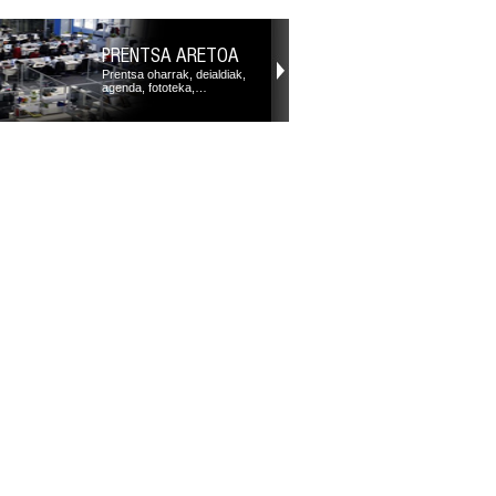
PRENTSA ARETOA
Prentsa oharrak, deialdiak,
agenda, fototeka,…