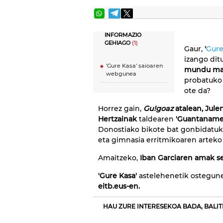
INFORMAZIO
GEHIAGO
(1)
Gaur,
'
Gure
izango ditu
'Gure Kasa' saioaren
mundu mai
webgunea
probatuko 
ote da?
Horrez gain,
Gu!goaz
atalean, Jule
Hertzainak
taldearen
'Guantaname
Donostiako bikote bat gonbidatuko
eta gimnasia erritmikoaren arteko 
Amaitzeko,
Iban Garciaren amak sem
'Gure Kasa'
astelehenetik osteguner
eitb.eus-en.
HAU ZURE INTERESEKOA BADA, BALIT