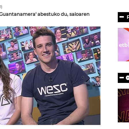
1)
'Guantanamera' abestuko du, saioaren