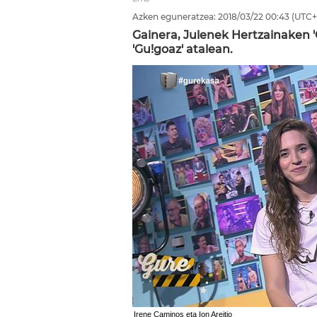
Azken eguneratzea:
2018/03/22
00:43
(UTC+
Gainera, Julenek Hertzainaken 
'Gu!goaz' atalean.
Irene Caminos eta Ion Areitio