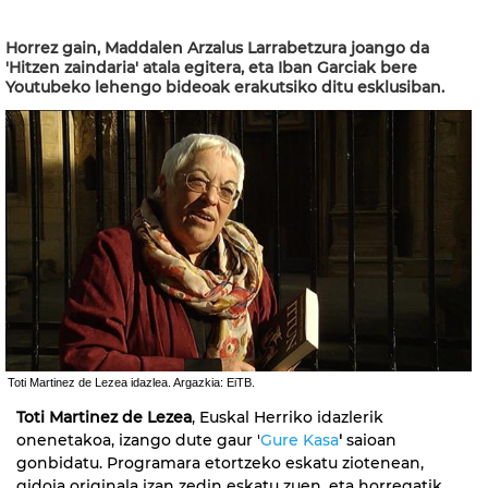
Horrez gain, Maddalen Arzalus Larrabetzura joango da
'Hitzen zaindaria' atala egitera, eta Iban Garciak bere
Youtubeko lehengo bideoak erakutsiko ditu esklusiban.
Toti Martinez de Lezea idazlea. Argazkia: EiTB.
Toti Martinez de Lezea
, Euskal Herriko idazlerik
onenetakoa, izango dute gaur '
Gure Kasa
'
saioan
gonbidatu. Programara etortzeko eskatu ziotenean,
gidoia originala izan zedin eskatu zuen, eta horregatik,