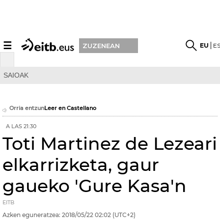
☰
EU
E
ZUZENEAN
SAIOAK
Orria entzun
Leer en Castellano
A LAS 21:30
Toti Martinez de Lezeari
elkarrizketa, gaur
gaueko 'Gure Kasa'n
EITB
Azken eguneratzea:
2018/05/22
02:02
(UTC+2)