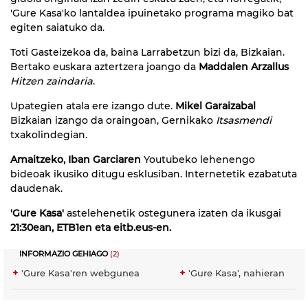
'Gure Kasa'ko lantaldea ipuinetako programa magiko bat
egiten saiatuko da.
Toti Gasteizekoa da, baina Larrabetzun bizi da, Bizkaian.
Bertako euskara aztertzera joango da
Maddalen Arzallus
Hitzen zaindaria
.
Upategien atala ere izango dute.
Mikel Garaizabal
Bizkaian izango da oraingoan, Gernikako
Itsasmendi
txakolindegian.
Amaitzeko, Iban Garciaren
Youtubeko lehenengo
bideoak ikusiko ditugu esklusiban. Internetetik ezabatuta
daudenak.
'Gure Kasa'
astelehenetik ostegunera izaten da ikusgai
21:30ean, ETB1en eta eitb.eus-en.
INFORMAZIO GEHIAGO
(2)
'Gure Kasa'ren webgunea
'Gure Kasa', nahieran