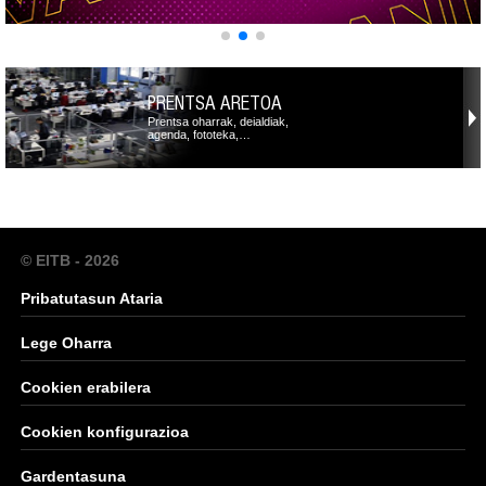
PRENTSA ARETOA
Prentsa oharrak, deialdiak,
agenda, fototeka,…
© EITB - 2026
Pribatutasun Ataria
Lege Oharra
Cookien erabilera
Cookien konfigurazioa
Gardentasuna