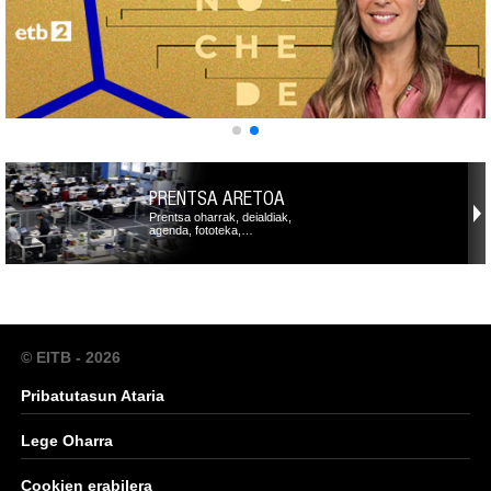
PRENTSA ARETOA
Prentsa oharrak, deialdiak,
agenda, fototeka,…
© EITB - 2026
Pribatutasun Ataria
Lege Oharra
Cookien erabilera