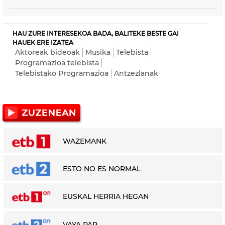
HAU ZURE INTERESEKOA BADA, BALITEKE BESTE GAI
HAUEK ERE IZATEA
Aktoreak bideoak
Musika
Telebista
Programazioa telebista
Telebistako Programazioa
Antzezlanak
WAZEMANK
ESTO NO ES NORMAL
EUSKAL HERRIA HEGAN
VAYA PAR