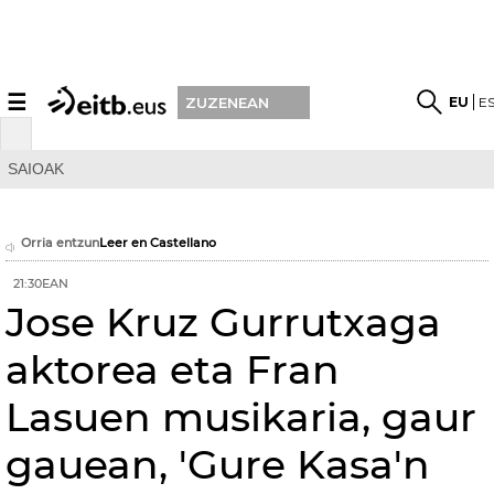
☰
EU
E
ZUZENEAN
SAIOAK
Orria entzun
Leer en Castellano
21:30EAN
Jose Kruz Gurrutxaga
aktorea eta Fran
Lasuen musikaria, gaur
gauean, 'Gure Kasa'n