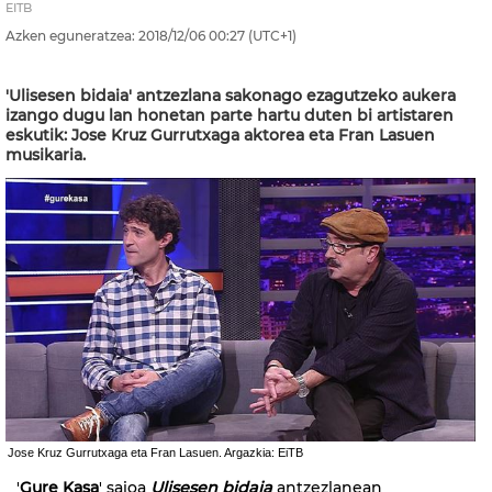
EITB
Azken eguneratzea:
2018/12/06
00:27
(UTC+1)
'Ulisesen bidaia' antzezlana sakonago ezagutzeko aukera
izango dugu lan honetan parte hartu duten bi artistaren
eskutik: Jose Kruz Gurrutxaga aktorea eta Fran Lasuen
musikaria.
Jose Kruz Gurrutxaga eta Fran Lasuen. Argazkia: EiTB
'
Gure Kasa
' saioa
Ulisesen bidaia
antzezlanean