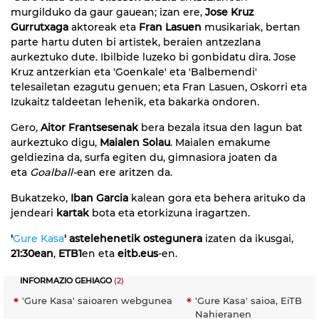
murgilduko da gaur gauean; izan ere,
Jose Kruz
Gurrutxaga
aktoreak eta
Fran Lasuen
musikariak, bertan
parte hartu duten bi artistek, beraien antzezlana
aurkeztuko dute. Ibilbide luzeko bi gonbidatu dira. Jose
Kruz antzerkian eta 'Goenkale' eta 'Balbemendi'
telesailetan ezagutu genuen; eta Fran Lasuen, Oskorri eta
Izukaitz taldeetan lehenik, eta bakarka ondoren.
Gero,
Aitor Frantsesenak
bera bezala itsua den lagun bat
aurkeztuko digu,
Maialen Solau
. Maialen emakume
geldiezina da, surfa egiten du, gimnasiora joaten da
eta
Goalball-
ean ere aritzen da.
Bukatzeko,
Iban Garcia
kalean gora eta behera arituko da
jendeari
kartak
bota eta etorkizuna iragartzen.
'
Gure Kasa
' astelehenetik ostegunera
izaten da ikusgai,
21:30ean
,
ETB1
en eta
eitb.eus
-en.
INFORMAZIO GEHIAGO
(2)
'Gure Kasa' saioaren webgunea
'Gure Kasa' saioa, EiTB
Nahieranen