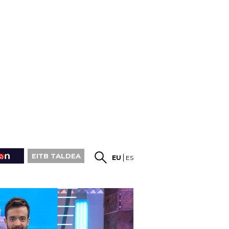
EITB TALDEA
EU
ES