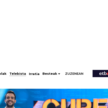
ZUZENEAN
Telebista
Besteak
olak
Irratia