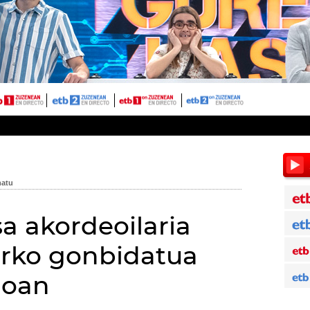
 akordeoilaria
urko gonbidatua
ioan