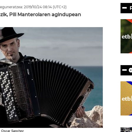
eguneratzea:
2019/10/24
08:14
(UTC+2)
ezik, Pili Manterolaren agindupean
a: Oscar Sanchez