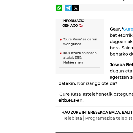
INFORMAZIO
GEHIAGO
(2)
Gaur, '
Gure
bat etorri
'Gure Kasa' saioaren
dagoen ako
webgunea
bera. Saio
Ikus itzazu saioaren
beharko 
atalak EiTB
Nahieranen
Joseba Bel
dugun eta
agertzen 
batekin. Nor izango ote da?
'Gure Kasa' astelehenetik ostegune
eitb.eus
-en.
HAU ZURE INTERESEKOA BADA, BALIT
Telebista
Programazioa telebist