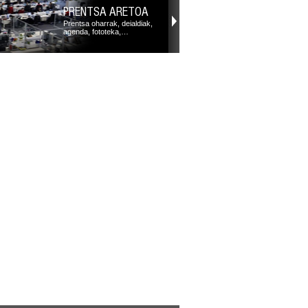
PRENTSA ARETOA
Prentsa oharrak, deialdiak,
agenda, fototeka,…