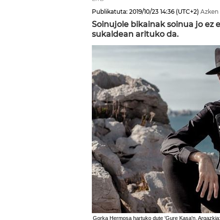
Publikatuta:
2019/10/23
14:36
(UTC+2)
Azken 
Soinujole bikainak soinua jo ez 
sukaldean arituko da.
Gorka Hermosa hartuko dute 'Gure Kasa'n. Argazki