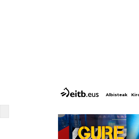
Albisteak
Kir