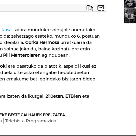
 Kasa'
saiora munduko soinujole onenetako
ko da: zehatzago esateko, munduko 6. postuan
rdeoilaria.
Gorka Hermosa
urretxuarra da
an soinua joko du, baina kozinatu ere egin
du
Pili Manterolaren
agindupean.
oki
ere pasatuko da platotik, aspaldi ikusi ez
 duela urte asko etengabe hedabideetan
zen emakume bati egindako bisitaren bideo
ra izaten da ikusgai,
21:0etan
,
ETB1en
eta
EKE BESTE GAI HAUEK ERE IZATEA
a
Telebista Programazioa