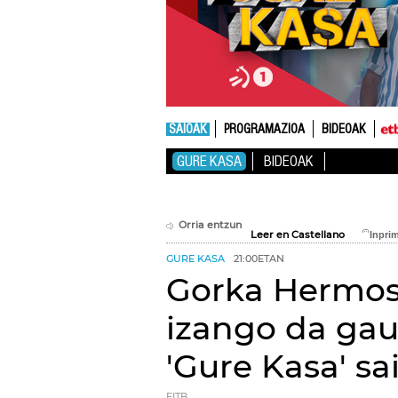
SAIOAK
PROGRAMAZIOA
BIDEOAK
GURE KASA
BIDEOAK
Orria entzun
Leer en Castellano
GURE KASA
21:00ETAN
Gorka Hermosa
izango da ga
'Gure Kasa' sa
EITB