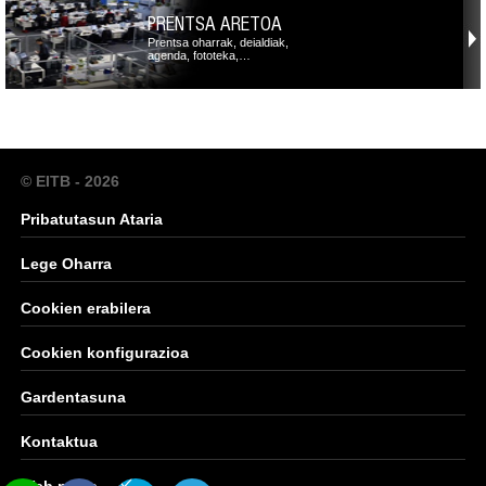
PRENTSA ARETOA
Prentsa oharrak, deialdiak,
agenda, fototeka,…
© EITB - 2026
Pribatutasun Ataria
Lege Oharra
Cookien erabilera
Cookien konfigurazioa
Gardentasuna
Kontaktua
Web mapa