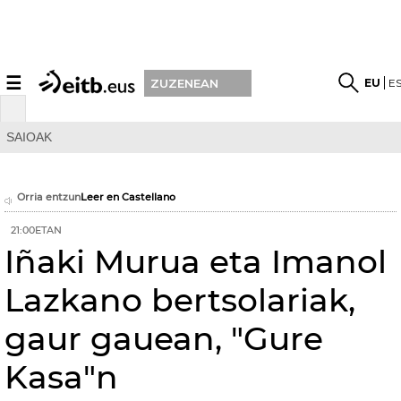
☰
EU
E
ZUZENEAN
SAIOAK
Orria entzun
Leer en Castellano
21:00ETAN
Iñaki Murua eta Imanol
Lazkano bertsolariak,
gaur gauean, "Gure
Kasa"n