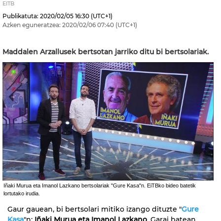
EITB
Publikatuta:
2020/02/05
16:30
(UTC+1)
Azken eguneratzea:
2020/02/06
07:40
(UTC+1)
Maddalen Arzallusek bertsotan jarriko ditu bi bertsolariak.
Iñaki Murua eta Imanol Lazkano bertsolariak "Gure Kasa"n. EiTBko bideo batetik
lortutako irudia.
Gaur gauean, bi bertsolari mitiko izango dituzte "
Gure
Kasa
"n:
Iñaki Murua eta Imanol Lazkano
. Garai batean