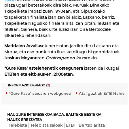
plaza ugari betetakoak dira biak. Muruak Binakako
Txapelketa irabazi zuen 1970ean, eta Gipuzkoako
txapelketan finalista izan zen bi aldiz. Lazkano, berriz,
Txapelketa Nagusiko finalera iritsi zen bitan, 1982an eta
1989an. Gainera, biak urte luzez izan dira Bertsozale
Elkarteko lehendakari.
Maddalen Arzallus
ek bertsotan jarriko ditu Lazkano eta
Murua, eta oso hunkituta ikusiko ditugu bi gonbidatuak
Izaskun Moyano
ren
Oroitzapenen kaxa
rekin.
"Gure Kasa" astelehenetik ostegunera
izaten da ikusgai
ETB1en eta eitb.eus-en, 21:00etan
.
INFORMAZIO GEHIAGO
(2)
"Gure Kasa" saioaren webgunea
Atal guztiak EiTB Nahier
HAU ZURE INTERESEKOA BADA, BALITEKE BESTE GAI
HAUEK ERE IZATEA
Telebista
Telebista saioak
ETB1
Bertsolaritza