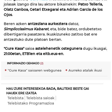
jolasak izango dira lau aktore bikainekin:
Patxo Telleria,
Olatz Ganboa, Getari Etxegarai eta Adrian Garcia de los
Ojos
.
Beren azken
antzezlana aurkeztera
datoz,
Simpliccissimus Kabaret
, eta, bide batez, ordubetetxo
dibertigarria pasatzera. Ikuskizuneko zatitxo bat ere
antzeztuko dute platoan bertan.
"Gure Kasa"
saioa
astelehenetik ostegunera
dugu ikusgai,
21:00etan, ETB1en eta eitb.eus-en
.
INFORMAZIO GEHIAGO
(2)
"Gure Kasa" saioaren webgunea
Aurreko atalak ikusi
HAU ZURE INTERESEKOA BADA, BALITEKE BESTE GAI
HAUEK ERE IZATEA
Telebista
Telebista saioak
Telebistako Programazioa