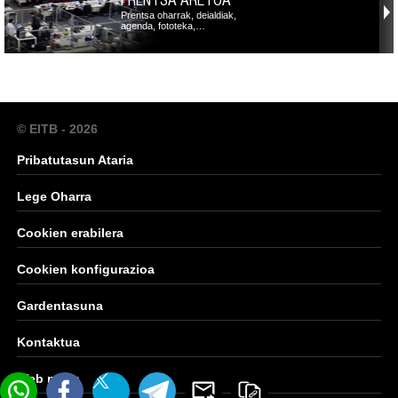
Prentsa oharrak, deialdiak,
agenda, fototeka,…
© EITB - 2026
Pribatutasun Ataria
Lege Oharra
Cookien erabilera
Cookien konfigurazioa
Gardentasuna
Kontaktua
Web mapa