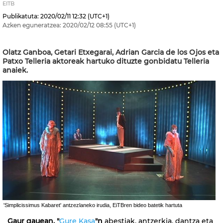
EITB
Publikatuta:
2020/02/11
12:32
(UTC+1)
Azken eguneratzea:
2020/02/12
08:55
(UTC+1)
Olatz Ganboa, Getari Etxegarai, Adrian Garcia de los Ojos eta
Patxo Telleria aktoreak hartuko dituzte gonbidatu Telleria
anaiek.
'Simplicissimus Kabaret' antzezlaneko irudia, EiTBren bideo batetik hartuta
Gaur gauean, "
Gure Kasa
"n
abestiak, antzerkia, dantza eta