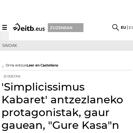
☰
EU
E
ZUZENEAN
SAIOAK
Orria entzun
Leer en Castellano
21:00ETAN
'Simplicissimus
Kabaret' antzezlaneko
protagonistak, gaur
gauean, "Gure Kasa"n