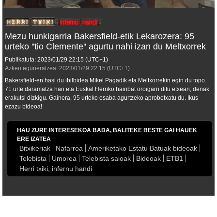
Mezu hunkigarria Bakersfield-etik Lekarozera: 95
urteko ''tio Clemente'' agurtu nahi izan du Meltxorrek
Publikatuta:
2023/01/29
22:15
(UTC+1)
Azken eguneratzea:
2023/01/29
22:15
(UTC+1)
Bakersfield-en hasi du ibilbidea Mikel Pagadik eta Meltxorrekin egin du topo.
71 urte daramatza han eta Euskal Herriko hainbat oroigarri ditu etxean; denak
erakutsi dizkigu. Gainera, 95 urteko osaba agurtzeko aprobetxatu du. Ikus
ezazu bideoa!
HAU ZURE INTERESEKOA BADA, BALITEKE BESTE GAI HAUEK
ERE IZATEA
Bitxikeriak
Nafarroa
Ameriketako Estatu Batuak bideoak
Telebista
Umorea
Telebista saioak
Bideoak
ETB1
Herri txiki, infernu handi