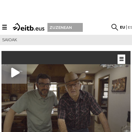
☰
EU
E
ZUZENEAN
SAIOAK
☰