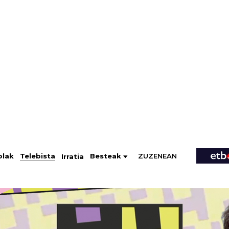
ZUZENEAN
Telebista
Besteak
olak
Irratia