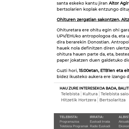
santa eskeko kantu jiran
Aitor Agi
bertsolarien koplak entzungo ditu
Ohituren zergatian sakontzen, Ait
Ohituretara ere ohitu egin ohi gara
UPV/EHUko antropologoa da, eta us
dira berarekin Donostian. Antropo
hauek nola definitzen diren ulertz
ohitura hauen parte da, eta, beste
paper jokatzen duen galdetuko dio
Guzti hori,
15:00etan, ETB1en eta ei
bidez ikusteko aukera ere izango 
HAU ZURE INTERESEKOA BADA, BALIT
Telebista
Kultura
Telebista sai
Hitzetik Hortzera
Bertsolaritza
TELEBISTA:
IRRATIA:
ALBIS
Programazioa
Euskadi Irratia
Aktuali
Telebista Programak
Radio Euskadi
Ekonom