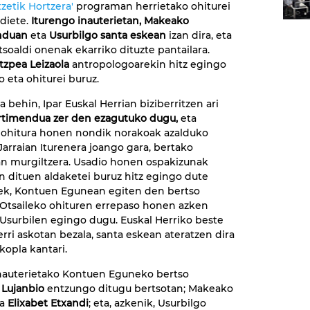
tzetik Hortzera'
programan herrietako ohiturei
diete.
Iturengo inauterietan, Makeako
nduan
eta
Usurbilgo santa eskean
izan dira, eta
soaldi onenak ekarriko dituzte pantailara.
tzpea Leizaola
antropologoarekin hitz egingo
o eta ohiturei buruz.
 behin, Ipar Euskal Herrian biziberritzen ari
rtimendua zer den ezagutuko dugu,
eta
 ohitura honen nondik norakoak azalduko
 Jarraian Iturenera joango gara, bertako
an murgiltzera. Usadio honen ospakizunak
an dituen aldaketei buruz hitz egingo dute
rek, Kontuen Egunean egiten den bertso
 Otsaileko ohituren errepaso honen azken
Usurbilen egingo dugu. Euskal Herriko beste
erri askotan bezala, santa eskean ateratzen dira
kopla kantari.
nauterietako Kontuen Eguneko bertso
 Lujanbio
entzungo ditugu bertsotan; Makeako
ta
Elixabet Etxandi
; eta, azkenik, Usurbilgo