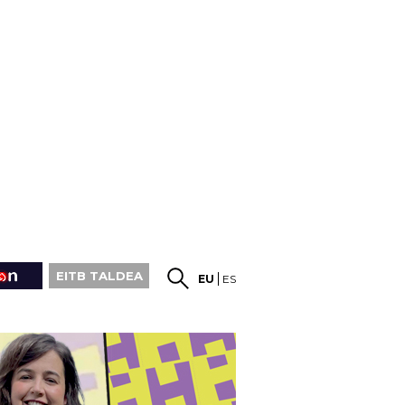
EITB TALDEA
EU
ES