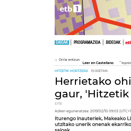
SAIOAK
PROGRAMAZIOA
BIDEOAK
Orria entzun
Leer en Castellano
HITZETIK HORTZERA
15:00ETAN
Herrietako ohi
gaur, 'Hitzeti
EITB
Azken eguneratzea:
2019/02/10
09:03
(UTC+1
Iturengo inauteriek, Makeako L
utzitako unerik onenak ekarrik
saioak.