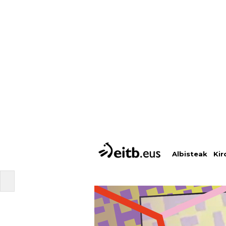
Albisteak
Kir