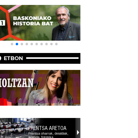
ETBON
PRENTSA ARETOA
Prentsa oharrak, deialdiak,
agenda, fototeka,…