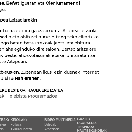
rre, Beñat Iguaran
eta
Oier Iurramendi
gu.
zpea Leizaolarekin
, baina ez dira gauza arrunta. Aitzpea Leizaola
adio eta ohiturei buruz hitz egiteko elkartuko
logo baten betaurrekoak jantzi eta ohitura
en ahaleginduko dira saioan. Bertsolaritza ere
ak beste, ahozkotasunak euskal ohituretan ze
te Aitzpeari.
tb.eus-en.
Zuzenean ikusi ezin duenak internet
du
EiTB Nahieranen
.
EKE BESTE GAI HAUEK ERE IZATEA
oak
Telebista Programazioa
GAZTEA
TEAK:
KIROLAK:
BIDEO MULTIMEDIA
EGURALDIA
tatea
Futbola
Bideoak
TRAFIKOA
ia
Txirrindularitza
Argazkiak
HAUTESKUNDEAK