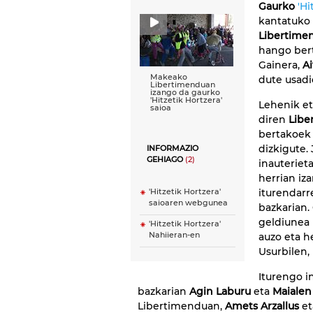
Gaurko
'Hi
kantatuko 
Libertime
hango bert
Gainera,
Ai
Makeako
dute usadi
Libertimenduan
izango da gaurko
'Hitzetik Hortzera'
Lehenik eta
saioa
diren
Libe
bertakoek
dizkigute.
INFORMAZIO
GEHIAGO
(2)
inauteriet
herrian iz
iturendar
'Hitzetik Hortzera'
saioaren webgunea
bazkarian.
geldiunea 
'Hitzetik Hortzera'
Nahiieran-en
auzo eta h
Usurbilen, 
Iturengo i
bazkarian
Agin Laburu
eta
Maialen
Libertimenduan,
Amets Arzallus
e