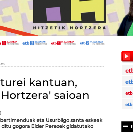
turei kantuan,
k Hortzera' saioan
)
ibertimenduak eta Usurbilgo santa eskeak
o ditu gogora Eider Perezek gidatutako