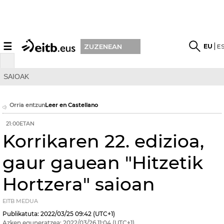
☰
EU
E
ZUZENEAN
SAIOAK
Orria entzun
Leer en Castellano
21:00ETAN
Korrikaren 22. edizioa,
gaur gauean "Hitzetik
Hortzera" saioan
EITB MEDUA
Publikatuta:
2022/03/25
09:42
(UTC+1)
Azken eguneratzea:
2022/03/26
11:04
(UTC+1)