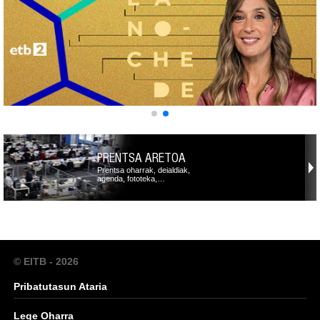
PRENTSA ARETOA
Prentsa oharrak, deialdiak,
agenda, fototeka,…
© EITB - 2026
Pribatutasun Ataria
Lege Oharra