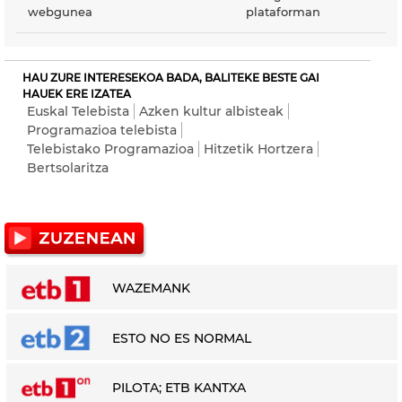
webgunea
plataforman
HAU ZURE INTERESEKOA BADA, BALITEKE BESTE GAI
HAUEK ERE IZATEA
Euskal Telebista
Azken kultur albisteak
Programazioa telebista
Telebistako Programazioa
Hitzetik Hortzera
Bertsolaritza
WAZEMANK
ESTO NO ES NORMAL
PILOTA; ETB KANTXA