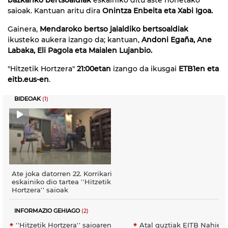
saioak. Kantuan aritu dira
Onintza Enbeita eta Xabi Igoa.
Gainera,
Mendaroko bertso jaialdiko bertsoaldiak
ikusteko aukera izango da; kantuan,
Andoni Egaña, Ane
Labaka, Eli Pagola eta Maialen Lujanbio.
"Hitzetik Hortzera"
21:00etan
izango da ikusgai
ETB1en eta
eitb.eus-en
.
BIDEOAK
(1)
Ate joka datorren 22. Korrikari
eskainiko dio tartea ''Hitzetik
Hortzera'' saioak
INFORMAZIO GEHIAGO
(2)
''Hitzetik Hortzera'' saioaren
Atal guztiak EITB Nahier