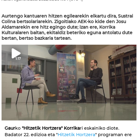
Aurtengo kantuaren hitzen egilearekin elkartu dira, Sustrai
Colina bertsolariarekin. Zigoitiako AEK-ko kide den Josu
Aldamarekin ere hitz egingo dute; izan ere, Korrika
Kulturalaren baitan, ekitaldiz beteriko eguna antolatu dute
bertan, bertso bazkaria tartean.
1:17
Gaur
ko
"Hitzetik Hortzera"
Korrika
ri eskainiko diote.
Badator 22. edizioa eta "
Hitzetik Hortzera
" programan ere