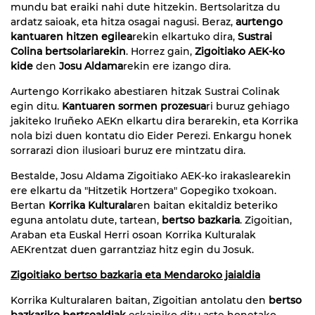
mundu bat eraiki nahi dute hitzekin. Bertsolaritza du
ardatz saioak, eta hitza osagai nagusi. Beraz,
aurtengo
kantuaren hitzen egilea
rekin elkartuko dira,
Sustrai
Colina bertsolariarekin
. Horrez gain,
Zigoitiako AEK-ko
kide
den
Josu Aldama
rekin ere izango dira.
Aurtengo Korrikako abestiaren hitzak Sustrai Colinak
egin ditu.
Kantuaren sormen prozesua
ri buruz gehiago
jakiteko Iruñeko AEKn elkartu dira berarekin, eta Korrika
nola bizi duen kontatu dio Eider Perezi. Enkargu honek
sorrarazi dion ilusioari buruz ere mintzatu dira.
Bestalde, Josu Aldama Zigoitiako AEK-ko irakaslearekin
ere elkartu da "Hitzetik Hortzera" Gopegiko txokoan.
Bertan
Korrika Kulturala
ren baitan ekitaldiz beteriko
eguna antolatu dute, tartean,
bertso bazkaria
. Zigoitian,
Araban eta Euskal Herri osoan Korrika Kulturalak
AEKrentzat duen garrantziaz hitz egin du Josuk.
Zigoitiako bertso bazkaria eta Mendaroko jaialdia
Korrika Kulturalaren baitan, Zigoitian antolatu den
bertso
bazkariko bertsoaldiak
eskainiko ditu aste honetako