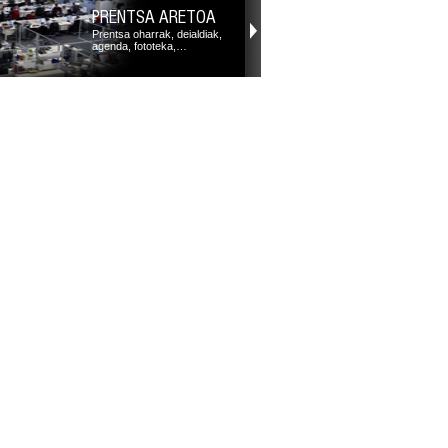
PRENTSA ARETOA
Prentsa oharrak, deialdiak,
agenda, fototeka,…