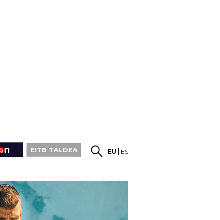
EITB TALDEA
EU
ES