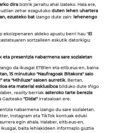
rko dira
bizirik jarraitu ahal izateko. Hala ere,
guztian zehar ezagutuko
duten lehen uhartera
oan,
ezusteko bat
izango dute zain:
lehenengo
 ekoizpenaren aldeko apustu berri hau "
El
kastatsuaren sortzaileen eskutik datorkigu:
ak eta presentzia nabarmena sare sozialetan
izango da ikusgai ETB1en eta eitb.eus-en, baina
tan, 15 minutuko "Naufragoak Bitakora" saio
" eta "Mihiluze" saioen aurretik
. Bertan,
ioa eta material esklusiboa
bilduko dute Iñigo
alaber,
reality
berriak
asteroko tarte berezia
ta Gazteako
"Dida!"
irratsaioan ere.
sentzia nabarmena izango du sare sozialetan.
tter, Instagram eta TikTok kontuak eduki
urrera egin ahala. Halaber, eitb.eus-en,
 ikusgai, baita lehiakideen informazio guztia