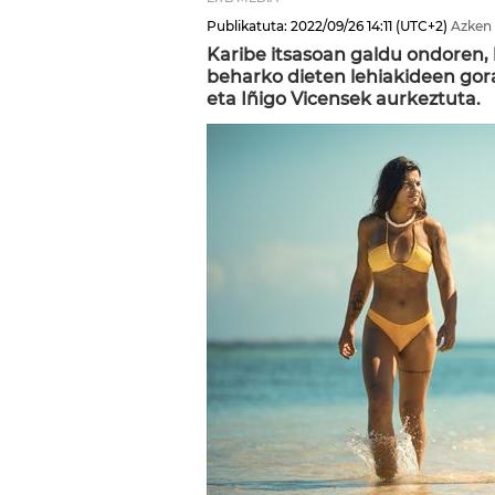
Publikatuta:
2022/09/26
14:11
(UTC+2)
Azken 
Karibe itsasoan galdu ondoren, 
beharko dieten lehiakideen gor
eta Iñigo Vicensek aurkeztuta.