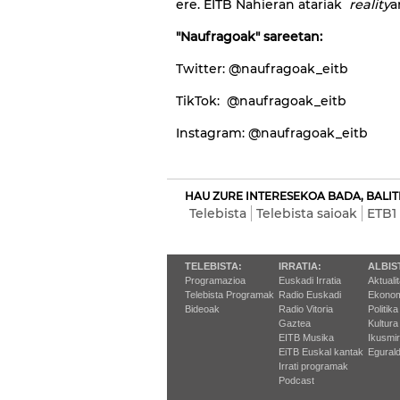
ere. EITB Nahieran atariak
reality
a
"Naufragoak" sareetan:
Twitter: @naufragoak_eitb
TikTok: @naufragoak_eitb
Instagram: @naufragoak_eitb
HAU ZURE INTERESEKOA BADA, BALIT
Telebista
Telebista saioak
ETB1
TELEBISTA:
IRRATIA:
ALBIS
Programazioa
Euskadi Irratia
Aktuali
Telebista Programak
Radio Euskadi
Ekonom
Bideoak
Radio Vitoria
Politika
Gaztea
Kultura
EITB Musika
Ikusmi
EiTB Euskal kantak
Egurald
Irrati programak
Podcast