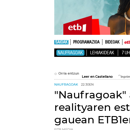
SAIOAK
PROGRAMAZIOA
BIDEOAK
NAUFRAGOAK
LEHIAKIDEAK
7 U
Orria entzun
Leer en Castellano
NAUFRAGOAK
22:30EN
"Naufragoak"
realityaren es
gauean ETB1en
EITB MEDIA