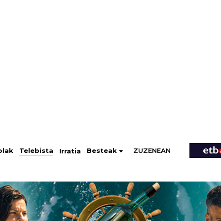
ZUZENEAN
Telebista
Besteak
olak
Irratia