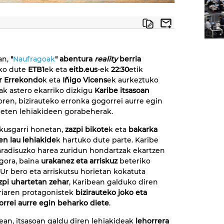
an,
"
Naufragoak
" abentura
reality
berria
uko dute
ETB1
ek eta
eitb.eus
-ek
22:30
etik
r Errekondo
k eta
Iñigo Vicens
ek aurkeztuko
ak astero ekarriko dizkigu
Karibe itsasoan
ren, bizirauteko erronka gogorrei aurre egin
eten lehiakideen gorabeherak.
kusgarri honetan,
zazpi bikote
k eta
bakarka
en lau lehiakide
k hartuko dute parte. Karibe
aradisuzko harea zuridun hondartzak ekartzen
gora, baina
urakanez eta arriskuz
beteriko
. Ur bero eta arriskutsu horietan kokatuta
zpi uhartetan zehar
, Karibean galduko diren
iaren protagonistek
bizirauteko joko eta
rrei aurre egin beharko diete
.
ean, itsasoan galdu diren lehiakideak
lehorrera