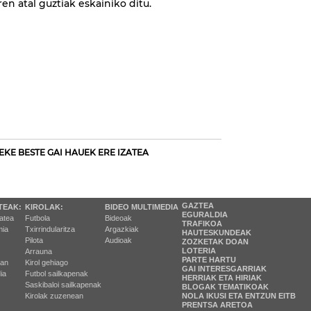
ren atal guztiak eskainiko ditu.
EKE BESTE GAI HAUEK ERE IZATEA
GAZTEA
TEAK:
KIROLAK:
BIDEO MULTIMEDIA
EGURALDIA
tatea
Futbola
Bideoak
TRAFIKOA
ia
Txirrindularitza
Argazkiak
HAUTESKUNDEAK
Pilota
Audioak
ZOZKETAK DOAN
LOTERIA
Arrauna
PARTE HARTU
ran
Kirol gehiago
GAI INTERESGARRIAK
ia
Futbol sailkapenak
HERRIAK ETA HIRIAK
Saskibaloi sailkapenak
BLOGAK TEMATIKOAK
Kirolak zuzenean
NOLA IKUSI ETA ENTZUN EITB
PRENTSA ARETOA