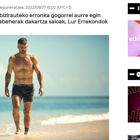
eguneratzea:
2022/09/27
15:02
(UTC+2)
bizirauteko erronka gogorrei aurre egin
abeherak dakartza saioak, Lur Errekondok