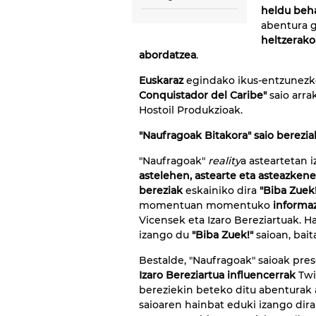
heldu beha
abentura 
heltzerak
abordatzea
.
Euskaraz
egindako ikus-entzunezko
Conquistador del Caribe"
saio arra
Hostoil Produkzioak.
"Naufragoak Bitakora" saio berezi
"Naufragoak"
reality
a asteartetan 
astelehen, astearte eta asteazkene
bereziak
eskainiko dira
"Biba Zuek!
momentuan momentuko
informaz
Vicensek eta Izaro Bereziartuak. H
izango du
"Biba Zuek!"
saioan, bai
Bestalde, "Naufragoak" saioak pre
Izaro Bereziartua influencerrak
Twi
bereziekin beteko ditu abenturak a
saioaren hainbat eduki izango dira