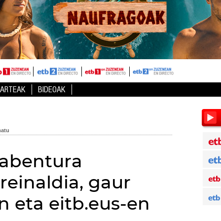
HARTEAK
BIDEOAK
 abentura
treinaldia, gaur
 eta eitb.eus-en