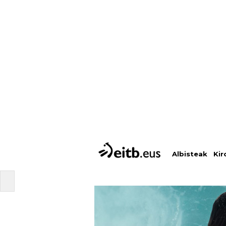
Albisteak
Kir