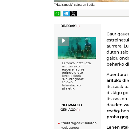
"Naufragoak" saioaren irudia
BIDEOAK
(1)
Gaur gaue
estreinat
aurrera.
Lu
duten saio
galdu ondo
Erronka latzei eta
beharko di
muturreko
egoerei aurre
egingo diete
Abentura i
lehiakideek
''Naufragoak''
arituko dir
saioko
lehenbiziko
itsasoak p
ataletik
dizkigu go
itsasoa da
dauden
za
INFORMAZIO
GEHIAGO
(1)
reality
berr
proba gogo
"Naufragoak" saioren
Lehen atal
webgunea