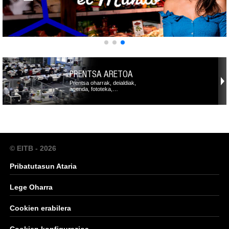
PRENTSA ARETOA
Prentsa oharrak, deialdiak,
agenda, fototeka,…
© EITB - 2026
Pribatutasun Ataria
Lege Oharra
Cookien erabilera