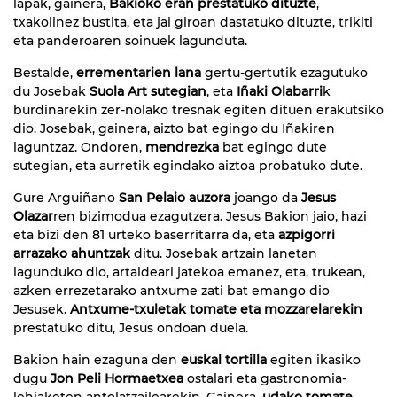
lapak, gainera,
Bakioko eran prestatuko dituzte
,
txakolinez bustita, eta jai giroan dastatuko dituzte, trikiti
eta panderoaren soinuek lagunduta.
Bestalde,
errementarien lana
gertu-gertutik ezagutuko
du Josebak
Suola Art sutegian
, eta
Iñaki Olabarri
k
burdinarekin zer-nolako tresnak egiten dituen erakutsiko
dio. Josebak, gainera, aizto bat egingo du Iñakiren
laguntzaz. Ondoren,
mendrezka
bat egingo dute
sutegian, eta aurretik egindako aiztoa probatuko dute.
Gure Arguiñano
San Pelaio auzora
joango da
Jesus
Olazar
ren bizimodua ezagutzera. Jesus Bakion jaio, hazi
eta bizi den 81 urteko baserritarra da, eta
azpigorri
arrazako ahuntzak
ditu. Josebak artzain lanetan
lagunduko dio, artaldeari jatekoa emanez, eta, trukean,
azken errezetarako antxume zati bat emango dio
Jesusek.
Antxume-txuletak tomate eta mozzarelarekin
prestatuko ditu, Jesus ondoan duela.
Bakion hain ezaguna den
euskal tortilla
egiten ikasiko
dugu
Jon Peli Hormaetxea
ostalari eta gastronomia-
lehiaketen antolatzailearekin. Gainera,
udako tomate