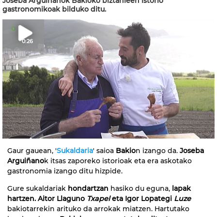
Joseba Arguiñanok Bakioko biztanleen istorio
gastronomikoak bilduko ditu.
0:26
Gaur gauean, '
Sukaldaria
' saioa
Bakio
n izango da.
Joseba
Arguiñano
k itsas zaporeko istorioak eta era askotako
gastronomia izango ditu hizpide.
Gure sukaldariak
hondartzan
hasiko du eguna,
lapak
hartzen. Aitor Llaguno
Txapel
eta Igor Lopategi
Luze
bakiotarrekin arituko da arrokak miatzen. Hartutako