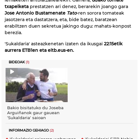
txapelketa
prestatzen ari denez, berarekin joango gara
Jose Antonio Bustamenate
Tato
-ren sorora tomateak
jasotzera eta dastatzera, eta, bide batez, baratzean
erabiltzen duen sekretua jakingo dugu: mahats-konpost
berezia.
'Sukaldaria' asteazkenetan izaten da ikusgai
22:15etik
aurrera ETB1en eta eitb.eus-en.
BIDEOAK
(1)
Bakio bisitatuko du Joseba
Arguiñanok gaur gauean
'Sukaldaria' saioan
INFORMAZIO GEHIAGO
(2)
'Sukaldaria' saioaren webgunea
'Sukaldaria' EiTB Nahiera