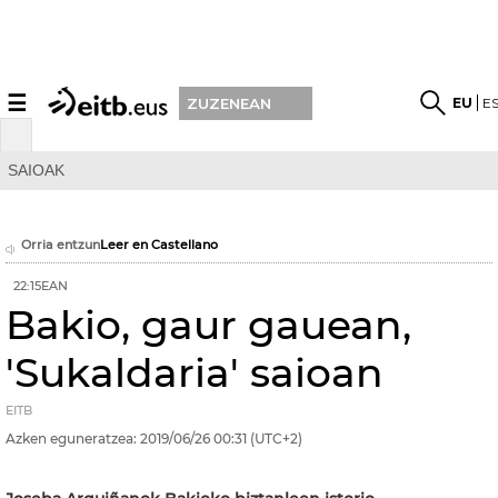
☰
EU
E
ZUZENEAN
SAIOAK
Orria entzun
Leer en Castellano
22:15EAN
Bakio, gaur gauean,
'Sukaldaria' saioan
EITB
Azken eguneratzea:
2019/06/26
00:31
(UTC+2)